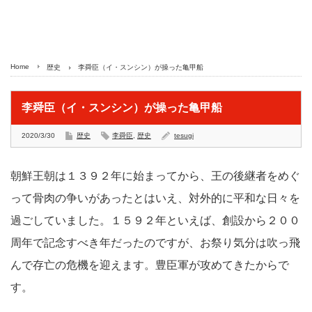
Home
歴史
李舜臣（イ・スンシン）が操った亀甲船
李舜臣（イ・スンシン）が操った亀甲船
2020/3/30
歴史
李舜臣
,
歴史
tesugi
朝鮮王朝は１３９２年に始まってから、王の後継者をめぐ
って骨肉の争いがあったとはいえ、対外的に平和な日々を
過ごしていました。１５９２年といえば、創設から２００
周年で記念すべき年だったのですが、お祭り気分は吹っ飛
んで存亡の危機を迎えます。豊臣軍が攻めてきたからで
す。