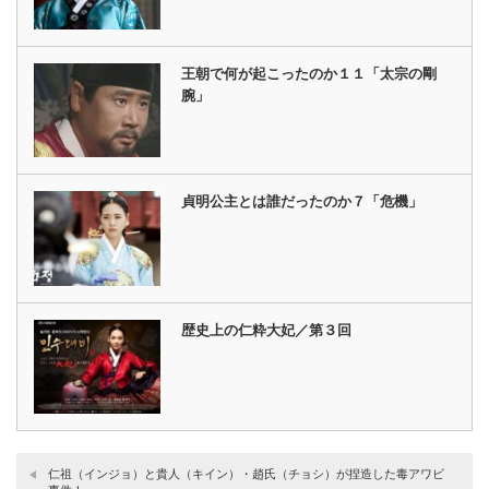
王朝で何が起こったのか１１「太宗の剛
腕」
貞明公主とは誰だったのか７「危機」
歴史上の仁粋大妃／第３回
仁祖（インジョ）と貴人（キイン）・趙氏（チョシ）が捏造した毒アワビ