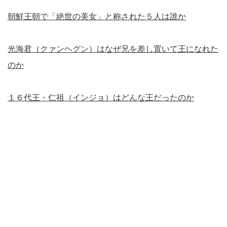
朝鮮王朝で「絶世の美女」と称された５人は誰か
光海君（クァンヘグン）はなぜ兄を差し置いて王になれた
のか
１６代王・仁祖（インジョ）はどんな王だったのか