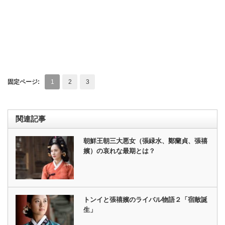
固定ページ:
1
2
3
関連記事
朝鮮王朝三大悪女（張緑水、鄭蘭貞、張禧
嬪）の哀れな最期とは？
トンイと張禧嬪のライバル物語２「宿敵誕
生」