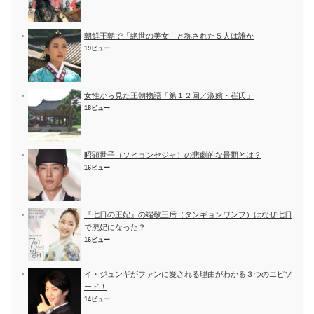
朝鮮王朝で「絶世の美女」と称された５人は誰か
19ビュー
女性から見た王朝物語「第１２回／淑嬪・崔氏」
18ビュー
昭顕世子（ソヒョンセジャ）の悲劇的な最期とは？
16ビュー
『七日の王妃』の端敬王后（タンギョンワンフ）はなぜ七日
で廃妃になった？
16ビュー
イ・ジュンギがファンに愛される理由がわかる３つのエピソ
ード！
14ビュー