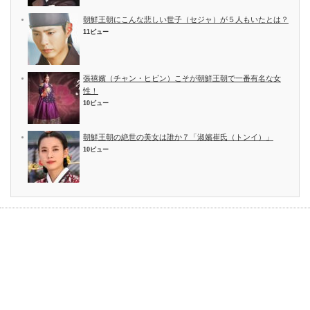
朝鮮王朝にこんな悲しい世子（セジャ）が５人もいたとは？
11ビュー
張禧嬪（チャン・ヒビン）こそが朝鮮王朝で一番有名な女
性！
10ビュー
朝鮮王朝の絶世の美女は誰か７「淑嬪崔氏（トンイ）」
10ビュー