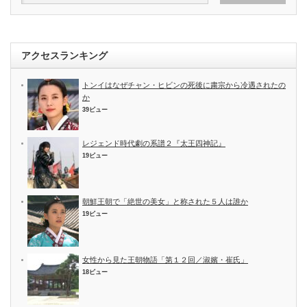
アクセスランキング
トンイはなぜチャン・ヒビンの死後に粛宗から冷遇されたの
か
39ビュー
レジェンド時代劇の系譜２『太王四神記』
19ビュー
朝鮮王朝で「絶世の美女」と称された５人は誰か
19ビュー
女性から見た王朝物語「第１２回／淑嬪・崔氏」
18ビュー