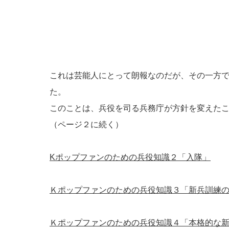
これは芸能人にとって朗報なのだが、その一方
た。
このことは、兵役を司る兵務庁が方針を変えた
（ページ２に続く）
Kポップファンのための兵役知識２「入隊」
Ｋポップファンのための兵役知識３「新兵訓練
Ｋポップファンのための兵役知識４「本格的な