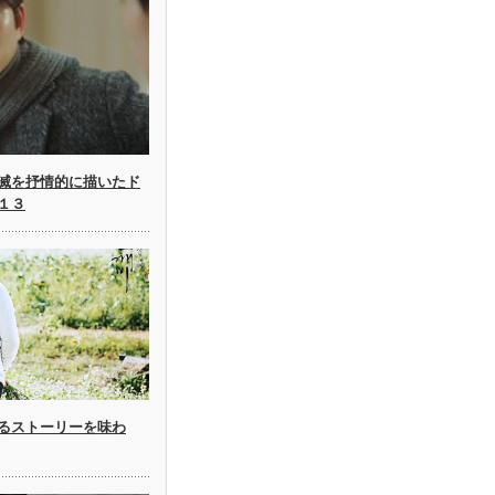
滅を抒情的に描いたド
１３
るストーリーを味わ