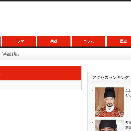
ドラマ
兵役
コラム
歴史
１「兵役延期」
」
アクセスランキング
１
ど
昭
悲