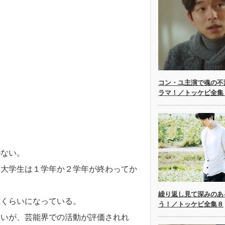
コン・ユ主演で魂の不
ラマ！／トッケビ全集
かない。
、大学生は１学年か２学年が終わってか
繰り返し見て深みのあ
歳くらいになっている。
う！／トッケビ全集８
ないが、芸能界での活動が評価されれ