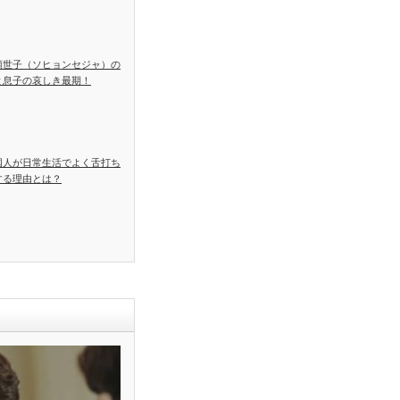
顕世子（ソヒョンセジャ）の
と息子の哀しき最期！
国人が日常生活でよく舌打ち
する理由とは？