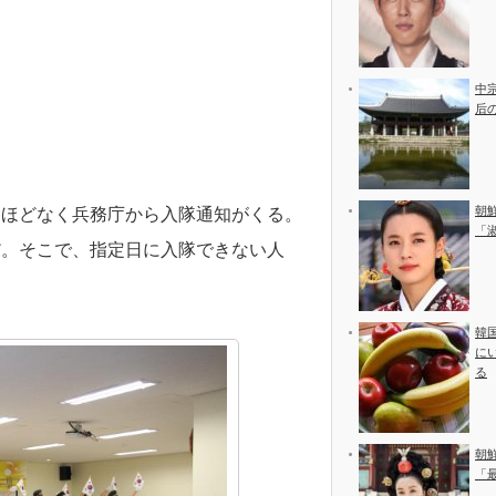
中
后
朝
、ほどなく兵務庁から入隊通知がくる。
「
だ。そこで、指定日に入隊できない人
韓
に
る
朝
「