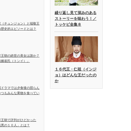
繰り返し見て深みのある
ストーリーを味わう！／
宗（チュンジョン）と端敬王
トッケビ全集８
の歴史的エピソードとは？
鮮王朝の絶世の美女は誰か７
淑嬪崔氏（トンイ）」
１６代王・仁祖（インジ
ョ）はどんな王だったの
か
国ドラマでは夕食後の団らん
いつもみんな果物を食べてい
鮮王朝で評判がひどかった
最悪の１０人」とは？