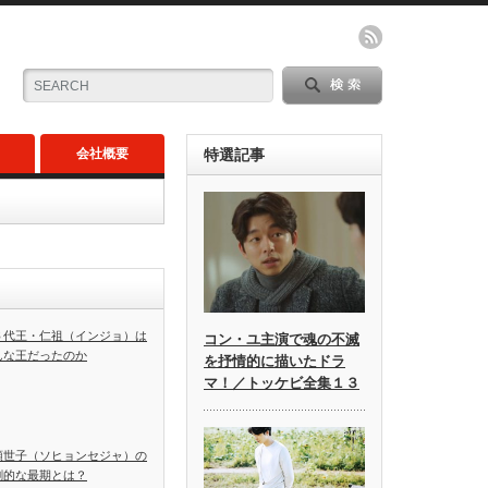
会社概要
特選記事
６代王・仁祖（インジョ）は
コン・ユ主演で魂の不滅
んな王だったのか
を抒情的に描いたドラ
マ！／トッケビ全集１３
顕世子（ソヒョンセジャ）の
劇的な最期とは？