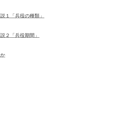
解説１「兵役の種類」
解説２「兵役期間」
のか