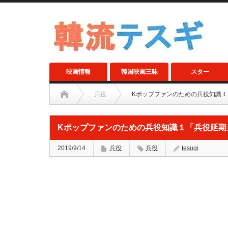
映画情報
韓国映画三昧
スター
兵役
Kポップファンのための兵役知識
Kポップファンのための兵役知識１「兵役延期
2019/9/14
兵役
兵役
tesugi