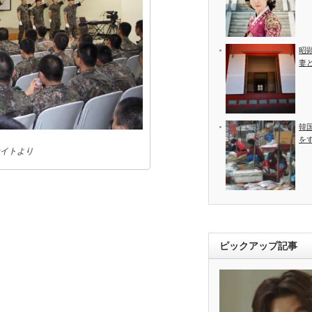
昭
妻
韓
を
イトより
ピックアップ記事