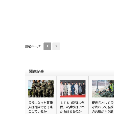
固定ページ:
1
2
関連記事
兵役に入った芸能
ＢＴＳ（防弾少年
現役兵として兵
人は部隊でどう過
団）の兵役はいつ
が終わっても残
ごしているか
から始まるのか
の兵役が４０歳