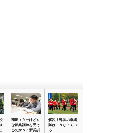
役
韓流スターはどん
解説！韓国の軍楽
り
な新兵訓練を受け
隊はこうなってい
ま
るのか５／新兵訓
る