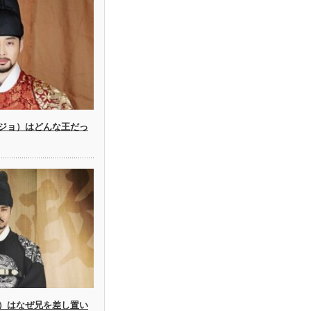
ジョ）はどんな王だっ
）はなぜ兄を差し置い