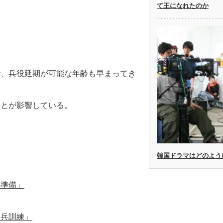
て王になれたのか
で、兵役延期が可能な年齢も早まってき
ことが影響している。
韓国ドラマはどのよう
の準備」
新兵訓練」