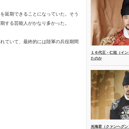
隊を延期できることになっていた。そう
延期する芸能人がかなり多かった。
されていて、最終的には陸軍の兵役期間
１６代王・仁祖（イン
たのか
光海君（クァンヘグン