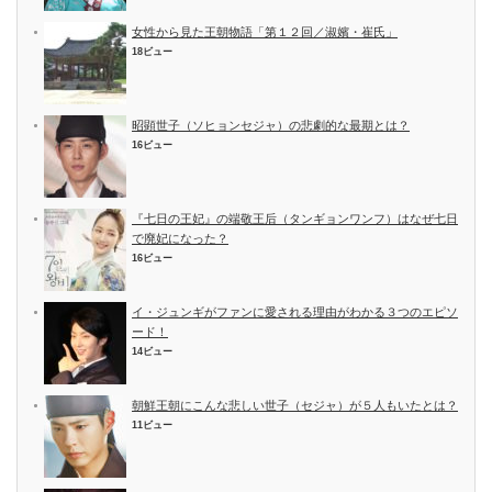
女性から見た王朝物語「第１２回／淑嬪・崔氏」
18ビュー
昭顕世子（ソヒョンセジャ）の悲劇的な最期とは？
16ビュー
『七日の王妃』の端敬王后（タンギョンワンフ）はなぜ七日
で廃妃になった？
16ビュー
イ・ジュンギがファンに愛される理由がわかる３つのエピソ
ード！
14ビュー
朝鮮王朝にこんな悲しい世子（セジャ）が５人もいたとは？
11ビュー