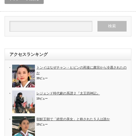
アクセスランキング
トンイはなぜチャン・ヒビンの死後に粛宗から冷遇されたの
か
39ビュー
レジェンド時代劇の系譜２『太王四神記』
19ビュー
朝鮮王朝で「絶世の美女」と称された５人は誰か
19ビュー