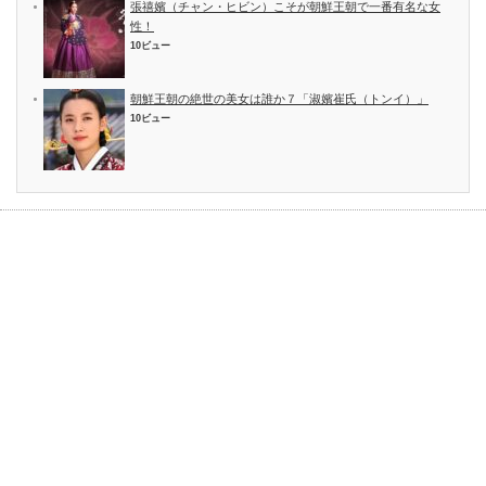
張禧嬪（チャン・ヒビン）こそが朝鮮王朝で一番有名な女
性！
10ビュー
朝鮮王朝の絶世の美女は誰か７「淑嬪崔氏（トンイ）」
10ビュー