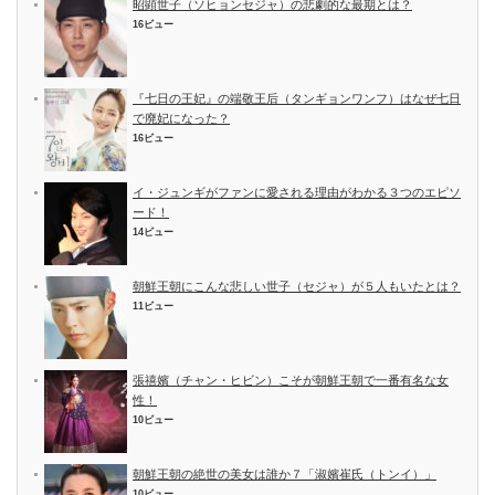
昭顕世子（ソヒョンセジャ）の悲劇的な最期とは？
16ビュー
『七日の王妃』の端敬王后（タンギョンワンフ）はなぜ七日
で廃妃になった？
16ビュー
イ・ジュンギがファンに愛される理由がわかる３つのエピソ
ード！
14ビュー
朝鮮王朝にこんな悲しい世子（セジャ）が５人もいたとは？
11ビュー
張禧嬪（チャン・ヒビン）こそが朝鮮王朝で一番有名な女
性！
10ビュー
朝鮮王朝の絶世の美女は誰か７「淑嬪崔氏（トンイ）」
10ビュー