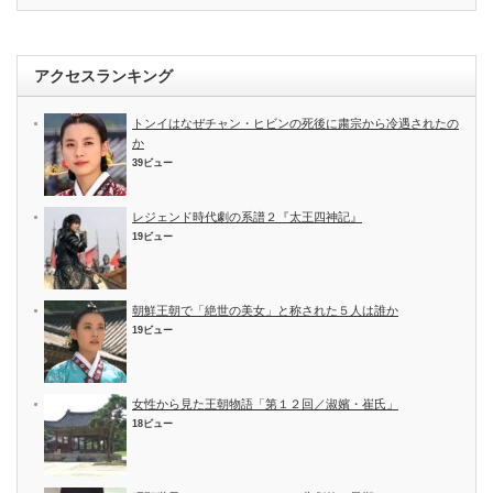
アクセスランキング
トンイはなぜチャン・ヒビンの死後に粛宗から冷遇されたの
か
39ビュー
レジェンド時代劇の系譜２『太王四神記』
19ビュー
朝鮮王朝で「絶世の美女」と称された５人は誰か
19ビュー
女性から見た王朝物語「第１２回／淑嬪・崔氏」
18ビュー