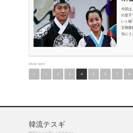
今回は
の息子
いく様
王朝後
当にう
PAGE NAVI
«
1
2
3
4
5
6
7
8
韓流テスギ
韓流をもっと楽しくするサイト