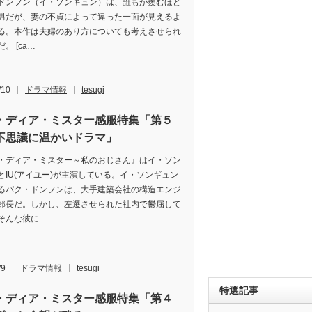
ドンフン（イ・ソンギュン）は、誰もが羨むほど
男だが、妻の不貞によって違った一面が見えるよ
る。本作は夫婦のあり方についても考えさせられ
。 [ca…
/10
ドラマ情報
tesugi
・ディア・ミスター感服特集「第５
不思議に温かいドラマ」
・ディア・ミスター～私のおじさん』はイ・ソン
とIU(アイユー)が主演している。イ・ソンギュン
るパク・ドンフンは、大手建築会社の構造エンジ
部長だ。しかし、左遷させられた社内で鬱屈して
そんな彼に…
/9
ドラマ情報
tesugi
特選記事
・ディア・ミスター感服特集「第４