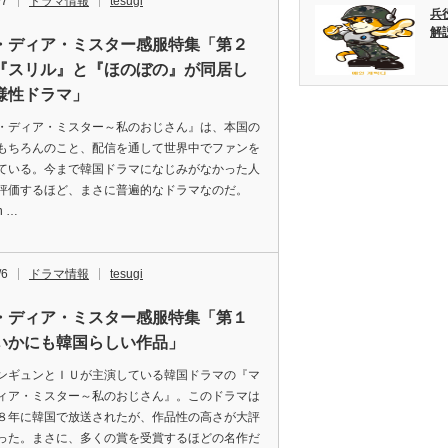
/7
ドラマ情報
tesugi
兵
解
・ディア・ミスター感服特集「第２
『スリル』と『ほのぼの』が同居し
様性ドラマ」
・ディア・ミスター～私のおじさん』は、本国の
もちろんのこと、配信を通して世界中でファンを
ている。今まで韓国ドラマになじみがなかった人
評価するほど、まさに普遍的なドラマなのだ。
on …
/6
ドラマ情報
tesugi
・ディア・ミスター感服特集「第１
いかにも韓国らしい作品」
ンギュンとＩＵが主演している韓国ドラマの『マ
ィア・ミスター～私のおじさん』。このドラマは
８年に韓国で放送されたが、作品性の高さが大評
った。まさに、多くの賞を受賞するほどの名作だ