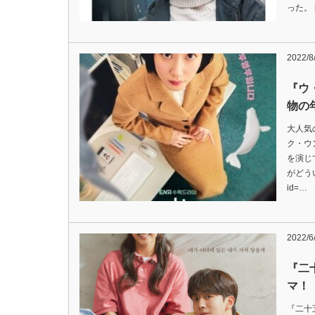
った。 [
2022/8
『ウ
物の
大人気
ク・ウ
を演じ
がどうい
id=…
2022/6
『二
マ！
『二十