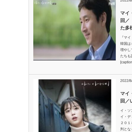
2022/8
マイ
回／
た多
『マイ
韓国は
増やし
たちも
[capti
2022/8
マイ
回／
イ・ソ
イ・デ
２０１
判とな