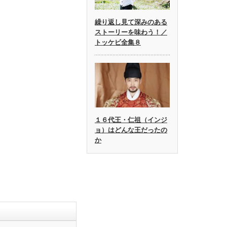
繰り返し見て深みのある
ストーリーを味わう！／
トッケビ全集８
１６代王・仁祖（インジ
ョ）はどんな王だったの
か