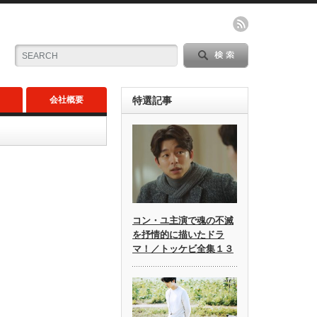
会社概要
特選記事
コン・ユ主演で魂の不滅
を抒情的に描いたドラ
マ！／トッケビ全集１３