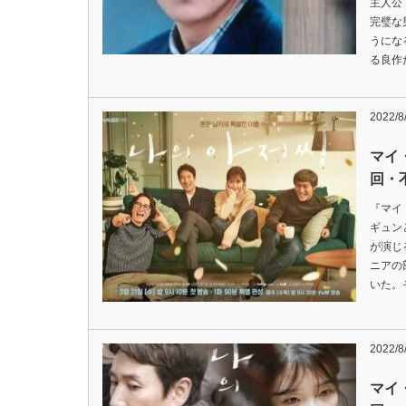
主人公
完璧な
うにな
る良作だ
2022/8
マイ
回・
『マイ
ギュン
が演じ
ニアの
いた。
2022/8
マイ