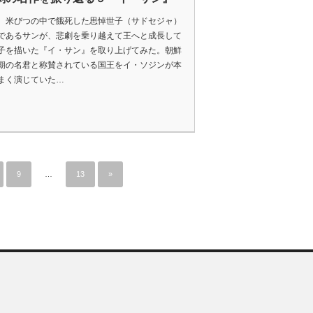
、米びつの中で餓死した思悼世子（サドセジャ）
であるサンが、悲劇を乗り越えて王へと成長して
子を描いた『イ・サン』を取り上げてみた。朝鮮
期の名君と称賛されている国王をイ・ソジンが本
まく演じていた…
9
…
13
»