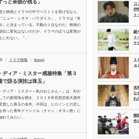
ずっと余韻が残る」
コ
抒
見た映画とドラマの中でベスト１を挙げるなら、
ト
『ニュー・シネマ・パラダイス』、ドラマは『冬
タ』と決まっている。不動の１位なのだ。映画の
順位に変化はないのだが、ドラマのほうは変更が
繰
ト
もしれない。『…
ケ
１
/8
ドラマ情報
tesugi
ョ
・ディア・ミスター感服特集「第３
瞳で語る演技は珠玉」
光
・ディア・ミスター～私のおじさん～』は、IUが
な
しての新境地を開き、２０１８年百想芸術大賞作
れ
受賞した珠玉の名作。今回は、ヒロインとの悲し
を持った青年グァンイル（チャン・ギヨン扮）に
韓
触れてみたい…
作