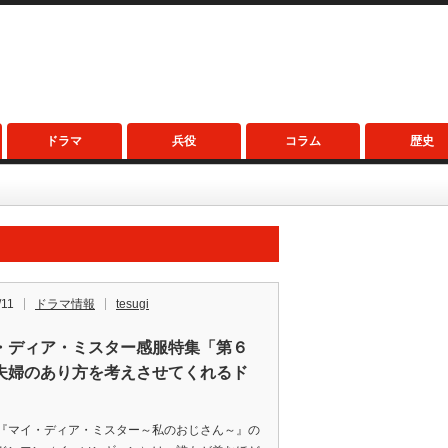
ドラマ
兵役
コラム
歴史
/11
ドラマ情報
tesugi
・ディア・ミスター感服特集「第６
夫婦のあり方を考えさせてくれるド
」
『マイ・ディア・ミスター～私のおじさん～』の