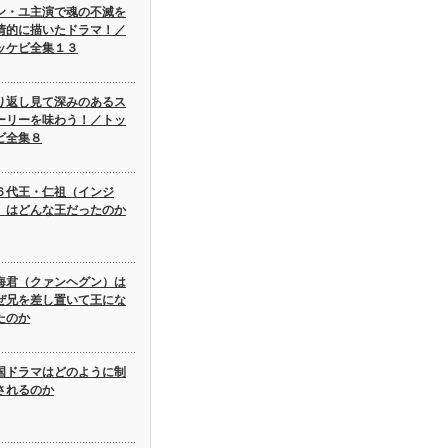
ン・ユ主演で魂の不滅を
情的に描いたドラマ！／
ッケビ全集１３
り返し見て深みのあるス
ーリーを味わう！／トッ
ビ全集８
６代王・仁祖（インジ
）はどんな王だったのか
海君（クァンヘグン）は
ぜ兄を差し置いて王にな
たのか
国ドラマはどのように制
されるのか