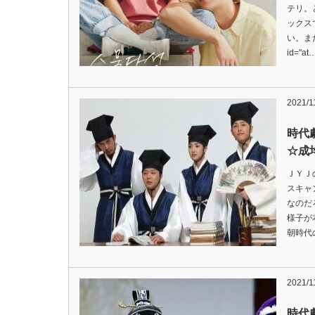
テリ。
ックス
い。まだ
id="at
2021/1
時代
☆成
ＪＹＪ
スキャ
なのだ
様子が
朝時代
2021/1
時代