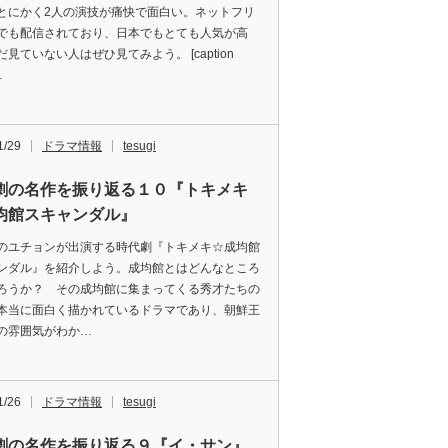
とにかく2人の演技が痛快で面白い。ネットフリ
でも配信されており、日本でもとても人気が高
見ていない人はぜひ見てみよう。 [caption
…
1/29
ドラマ情報
tesugi
劇の名作を振り返る１０『トキメキ
均館スキャンダル』
のユチョンが出演する時代劇『トキメキ☆成均館
ンダル』を紹介しよう。成均館とはどんなところ
ろうか？ その成均館に集まってくる秀才たちの
本当に面白く描かれているドラマであり、朝鮮王
の雰囲気がわか…
1/26
ドラマ情報
tesugi
劇の名作を振り返る９『イ・サン』