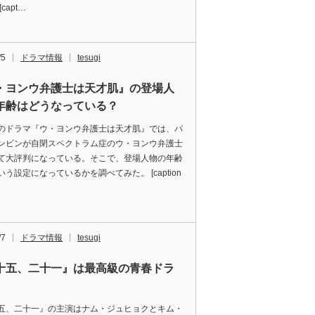
capt…
/5
ドラマ情報
tesugi
・ヨンウ弁護士は天才肌』の登場人
年齢はどうなっている？
のドラマ『ウ・ヨンウ弁護士は天才肌』では、パ
ンビンが自閉スペクトラム症のウ・ヨンウ弁護士
て大評判になっている。そこで、登場人物の年齢
う設定になっているかを調べてみた。 [caption
/7
ドラマ情報
tesugi
十五、二十一』は最高級の青春ドラ
五、二十一』の主演はナム・ジュヒョクとキム・