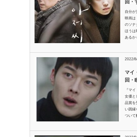
回・
自分が
映画は
のソナ
ほうは
あるか
2022/8
マイ
回・
『マイ
女優と
品賞を
い因縁
ついて