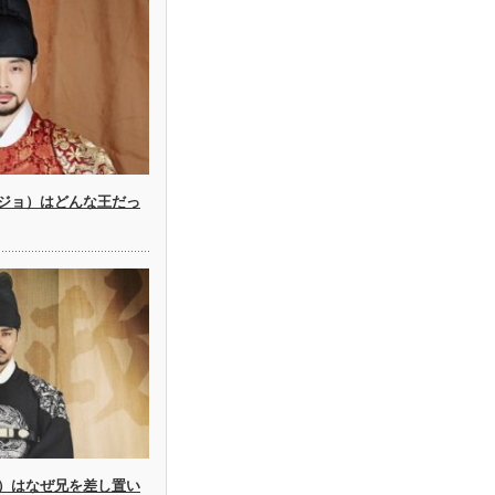
ジョ）はどんな王だっ
）はなぜ兄を差し置い