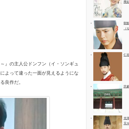
廃
朝
（
仁
ん～』の主人公ドンフン（イ・ソンギュ
貞によって違った一面が見えるようにな
れる良作だ。
悲
光
兄