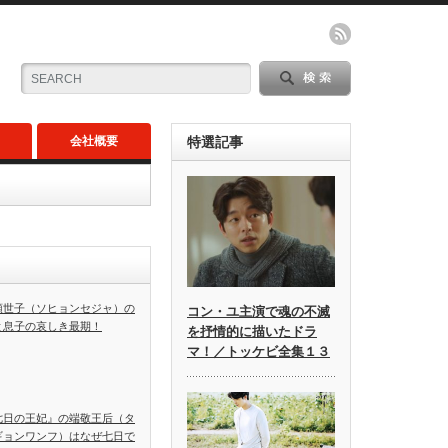
会社概要
特選記事
顕世子（ソヒョンセジャ）の
コン・ユ主演で魂の不滅
と息子の哀しき最期！
を抒情的に描いたドラ
マ！／トッケビ全集１３
七日の王妃』の端敬王后（タ
ギョンワンフ）はなぜ七日で