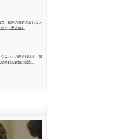
山君！最悪の暴君の哀れな人
とは？（歴史編）
オクニョ』の歴史解説９「朝
王朝時代の女性の髪型」