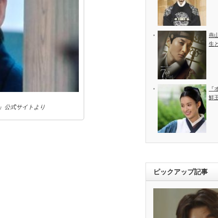
燕
生
『
鮮
ん』公式サイトより
ピックアップ記事