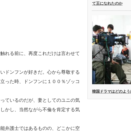
て王になれたのか
て触れる前に、再度これだけは言わせて
らいドンフンが好きだ。心から尊敬する
に立った時、ドンフンに１００％ゾッコ
韓国ドラマはどのよう
待っているのだが、妻としてのユニの気
。しかし、当然ながら不倫を肯定する気
有能弁護士ではあるものの、どこかに空