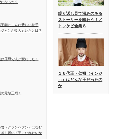
妃になった？
繰り返し見て深みのある
ストーリーを味わう！／
鮮王朝にこんな悲しい世子
トッケビ全集８
セジャ）が５人もいたとは？
祖は屈辱で人が変わった！
１６代王・仁祖（インジ
ョ）はどんな王だったの
か
劇の元敬王后！
海君（クァンヘグン）はなぜ
を差し置いて王になれたのか