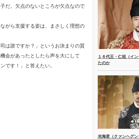
息子だ。欠点のないところが欠点なので
陰ながら支援する姿は、まさしく理想の
上司は誰ですか？」というお決まりの質
る機会があったとしたら声を大にして
１６代王・仁祖（イン
たのか
フンです！」と答えたい。
光海君（クァンヘグン