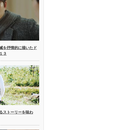
滅を抒情的に描いたド
１３
るストーリーを味わ