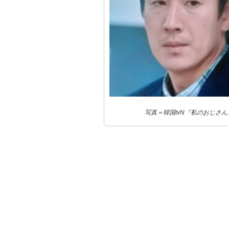
写真＝韓国tvN『私のおじさ