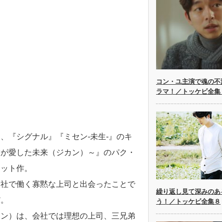
コン・ユ主演で魂の不
ラマ！／トッケビ全集
、『シグナル』『ミセン-未生-』のキ
僕が愛した未来（ジカン）～』のパク・
ヒット作。
会社で働く寡黙な上司と出会ったことで
繰り返し見て深みのあ
だ。
う！／トッケビ全集８
ュン）は、会社では理想の上司、三兄弟