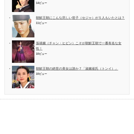
14ビュー
朝鮮王朝にこんな悲しい世子（セジャ）が５人もいたとは？
11ビュー
張禧嬪（チャン・ヒビン）こそが朝鮮王朝で一番有名な女
性！
10ビュー
朝鮮王朝の絶世の美女は誰か７「淑嬪崔氏（トンイ）」
10ビュー