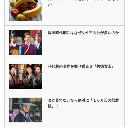
か
韓国時代劇にはなぜ女性主人公が多いのか
時代劇の名作を振り返る３『善徳女王』
まだ見てないなら絶対に『１００日の郎君
様』！