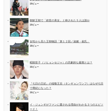
19ビュー
朝鮮王朝で「絶世の美女」と称された５人は誰か
19ビュー
女性から見た王朝物語「第１２回／淑嬪・崔氏」
18ビュー
昭顕世子（ソヒョンセジャ）の悲劇的な最期とは？
16ビュー
『七日の王妃』の端敬王后（タンギョンワンフ）はなぜ七日
で廃妃になった？
16ビュー
イ・ジュンギがファンに愛される理由がわかる３つのエピソ
ード！