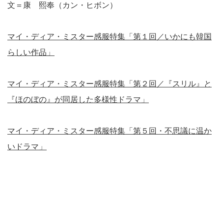
文＝康 熙奉（カン・ヒボン）
マイ・ディア・ミスター感服特集「第１回／いかにも韓国
らしい作品」
マイ・ディア・ミスター感服特集「第２回／『スリル』と
『ほのぼの』が同居した多様性ドラマ」
マイ・ディア・ミスター感服特集「第５回・不思議に温か
いドラマ」