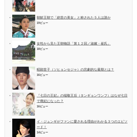
朝鮮王朝で「絶世の美女」と称された５人は誰か
19ビュー
女性から見た王朝物語「第１２回／淑嬪・崔氏」
18ビュー
昭顕世子（ソヒョンセジャ）の悲劇的な最期とは？
16ビュー
『七日の王妃』の端敬王后（タンギョンワンフ）はなぜ七日
で廃妃になった？
16ビュー
イ・ジュンギがファンに愛される理由がわかる３つのエピソ
ード！
14ビュー