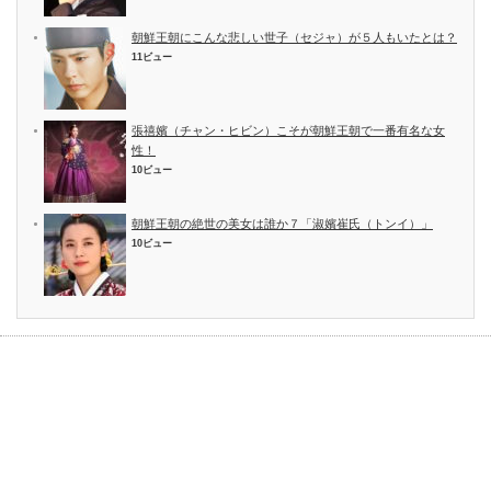
朝鮮王朝にこんな悲しい世子（セジャ）が５人もいたとは？
11ビュー
張禧嬪（チャン・ヒビン）こそが朝鮮王朝で一番有名な女
性！
10ビュー
朝鮮王朝の絶世の美女は誰か７「淑嬪崔氏（トンイ）」
10ビュー