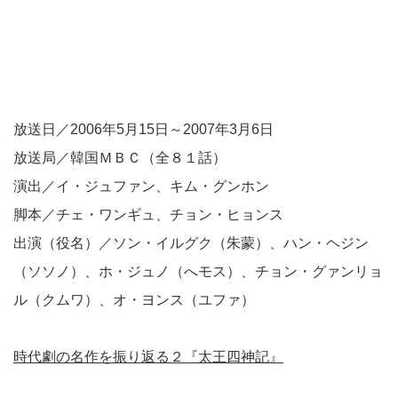
放送日／2006年5月15日～2007年3月6日
放送局／韓国ＭＢＣ（全８１話）
演出／イ・ジュファン、キム・グンホン
脚本／チェ・ワンギュ、チョン・ヒョンス
出演（役名）／ソン・イルグク（朱蒙）、ハン・ヘジン
（ソソノ）、ホ・ジュノ（へモス）、チョン・グァンリョ
ル（クムワ）、オ・ヨンス（ユファ）
時代劇の名作を振り返る２『太王四神記』