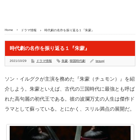
Home
ドラマ情報
時代劇の名作を振り返る１『朱蒙』
時代劇の名作を振り返る１『朱蒙』
2021/10/29
ドラマ情報
朱蒙
,
韓国時代劇
tesugi
ソン・イルグクが主演を務めた『朱蒙（チュモン）』を紹
介しよう。朱蒙といえば、古代の三国時代に最強とも呼ば
れた高句麗の初代王である。彼の波瀾万丈の人生は傑作ド
ラマとして蘇っている。とにかく、スリル満点の展開だ。