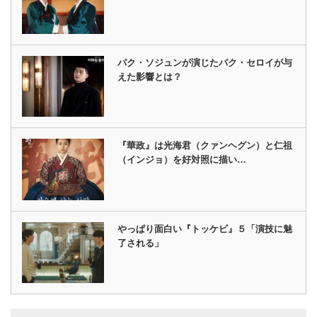
パク・ソジュンが演じたパク・セロイが与
えた影響とは？
『華政』は光海君（クァンヘグン）と仁祖
（インジョ）を好対照に描い…
やっぱり面白い『トッケビ』５「演技に魅
了される」