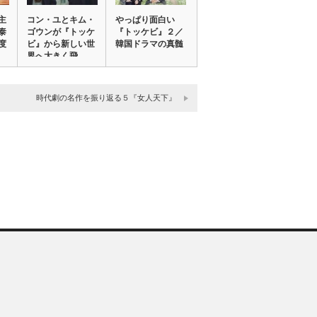
主
コン・ユとキム・
やっぱり面白い
泰
ゴウンが『トッケ
『トッケビ』２／
度
ビ』から新しい世
韓国ドラマの真髄
界へ大きく飛
躍！…
時代劇の名作を振り返る５『女人天下』