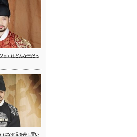
ジョ）はどんな王だっ
）はなぜ兄を差し置い