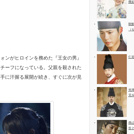
廃
朝
（
仁
ウォンがヒロインを務めた『王女の男』
モチーフになっている。父親を殺された
。手に汗握る展開が続き、すぐに次が見
光
兄
燕
生