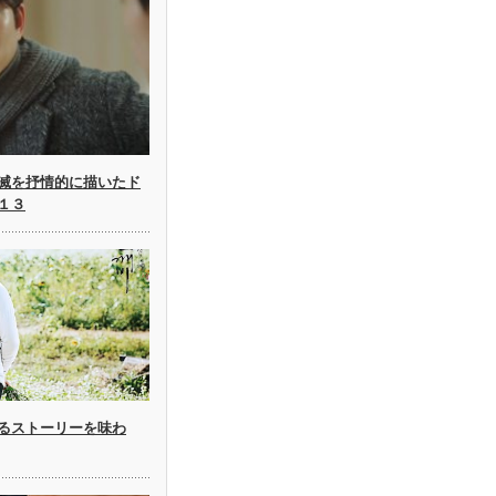
滅を抒情的に描いたド
１３
るストーリーを味わ