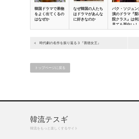
韓国ドラマで果物
なぜ韓国の人たち
パク・ソジュン
をよく出てくるの
はドラマがあんな
演のドラマ『梨
はなぜか
に好きなのか
院クラス』は何
見ても面白い！
時代劇の名作を振り返る３『善徳女王』
トップページに戻る
韓流テスギ
韓流をもっと楽しくするサイト