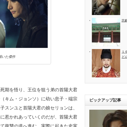
悲
１
描いた傑作
ど
の死期を悟り、王位を狙う弟の首陽大君
瑞（キム・ジョンソ）に幼い息子・端宗
ピックアップ記事
息子スンユと首陽大君の娘セリョンは、
いに惹かれあっていくのだが、首陽大君
てて復讐の道へ進む。実際に起きた史実