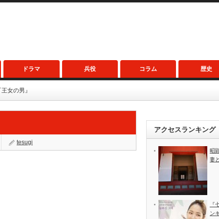
ドラマ
兵役
コラム
歴史
『王女の男』
アクセスランキング
tesugi
昭
妻
『
ン