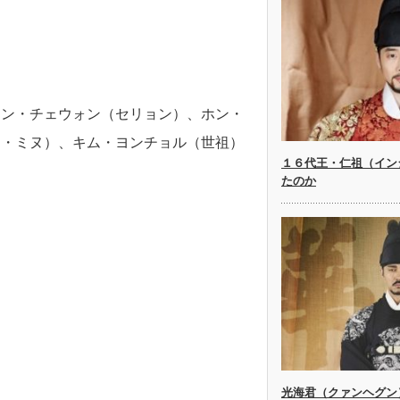
ムン・チェウォン（セリョン）、ホン・
イ・ミヌ）、キム・ヨンチョル（世祖）
１６代王・仁祖（イン
たのか
光海君（クァンヘグン