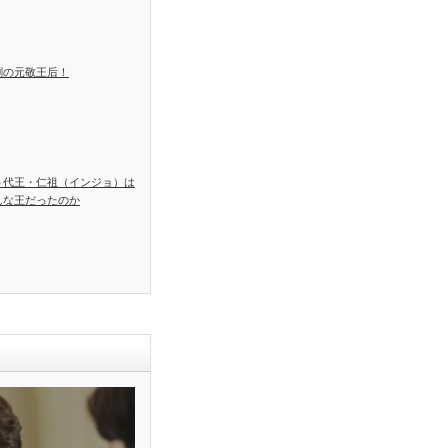
劇の元敬王后！
６代王・仁祖（インジョ）は
んな王だったのか