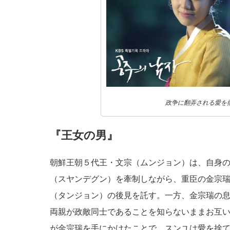
政争に翻弄される愛を
『王女の男』
朝鮮王朝５代王・文宗（ムンジョン）は、自身
（スヤンデグン）を牽制しながら、重臣の金宗
（タンジョン）の後見を託す。一方、金宗瑞の
両親が政敵同士であることを知らないままお互
が金宗瑞を手にかけたことで、スンユは愛を捨