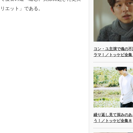
ュリエット」である。
コン・ユ主演で魂の不
ラマ！／トッケビ全集
繰り返し見て深みのあ
う！／トッケビ全集８