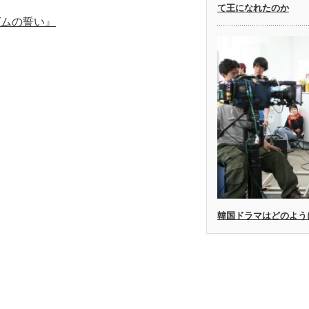
て王になれたのか
グムの誓い』
韓国ドラマはどのよう