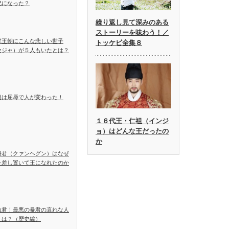
妃になった？
繰り返し見て深みのある
ストーリーを味わう！／
鮮王朝にこんな悲しい世子
トッケビ全集８
セジャ）が５人もいたとは？
祖は屈辱で人が変わった！
１６代王・仁祖（インジ
ョ）はどんな王だったの
か
海君（クァンヘグン）はなぜ
を差し置いて王になれたのか
山君！最悪の暴君の哀れな人
とは？（歴史編）