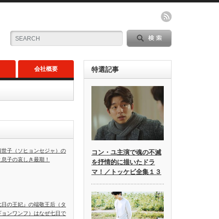
会社概要
特選記事
顕世子（ソヒョンセジャ）の
コン・ユ主演で魂の不滅
と息子の哀しき最期！
を抒情的に描いたドラ
マ！／トッケビ全集１３
七日の王妃』の端敬王后（タ
ギョンワンフ）はなぜ七日で