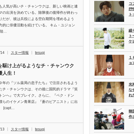
コ
も人気が高いチ・チャンウクは、新しい映画と連
抒
マの出演を決めている。除隊後の復帰作が終わっ
ト
りだが、彼は兵役による空白期間を埋めるよう
力的に俳優活動を続けている。 キム・ユジョン
繰
 陸…
ト
ケ
/14
スター情報
tesugi
１
ョ
を駆け上がるようなチ・チャンウク
優人生！
９年の『ソル薬局の息子たち』で注目されるよう
光
たチ・チャンウクは、その後に国民的ドラマ『笑
な
れ
トンへ』で大ブレイク。さらに、『ペク・ドン
僕らのイケメン青果店』『蒼のピアニスト』に出
 [capt…
韓
作
/13
スター情報
tesugi