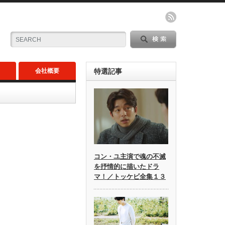
会社概要
特選記事
コン・ユ主演で魂の不滅
を抒情的に描いたドラ
マ！／トッケビ全集１３