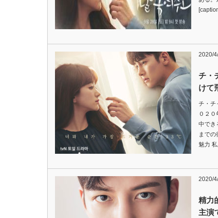
[capti
2020/4
チ・
けて
チ・チ
０２０
中でき
までの
魅力 
2020/4
精力
主演