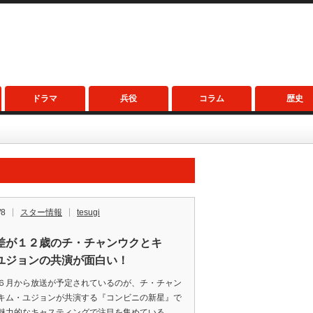
ドラマ
兵役
コラム
歴史
/8
スター情報
tesugi
差が１２歳のチ・チャンウクとキ
ユジョンの共演が面白い！
６月から放送が予定されているのが、チ・チャン
キム・ユジョンが共演する『コンビニの新星』で
魅力的なキャスティングで注目を集めている。