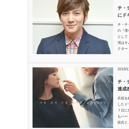
チ・
にド
チ・チ
の『僕
として
演はキ
クター
2019/1
チ・
達成
兵役を
したド
７日に
もハー
役兵と