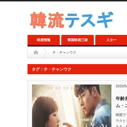
映画情報
韓国映画三昧
スター
チ・チャンウク
タグ：チ・チャンウク
2020/5
年齢
ム・
韓国で
ウクと
ある。