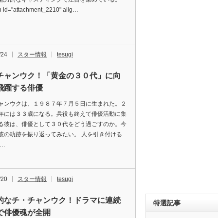
on id="attachment_2210" alig…
/24
スター情報
tesugi
チャンウク！「黄金の３０代」に向
飛躍する俳優
ャンウクは、１９８７年７月５日に生まれた。２
年には３３歳になる。兵役も終えて俳優活動に集
る彼は、俳優として３０代をどう過ごすのか。今
彼の軌跡を振り返ってみたい。 人を引き付ける
私…
/20
スター情報
tesugi
的なチ・チャンウク！ドラマに連続
特選記事
で俳優魂が全開