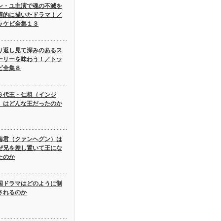
ン・ユ主演で魂の不滅を
情的に描いたドラマ！／
ッケビ全集１３
り返し見て深みのあるス
ーリーを味わう！／トッ
ビ全集８
６代王・仁祖（インジ
）はどんな王だったのか
海君（クァンヘグン）は
ぜ兄を差し置いて王にな
たのか
国ドラマはどのように制
されるのか