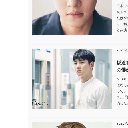
日本で
続ドラ
たばか
に、精
と共演
2020/4
坂道
の俳
２００
になっ
って、
ス』『
演した。
2020/4