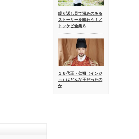
繰り返し見て深みのある
ストーリーを味わう！／
トッケビ全集８
１６代王・仁祖（インジ
ョ）はどんな王だったの
か