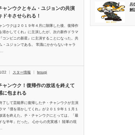
兵
チャンウクとキム・ユジョンの共演
解
キドキさせられる！
ャンウクは２０１９年４月に除隊した後、復帰作
を溶かしてくれ』に主演したが、次の新作ドラマ
『コンビニの新星』に主演することになった。共
ム・ユジョンである。 常識にかからないキャラ
 …
1/22
スター情報
tesugi
チャンウク！復帰作の放送を終えて
感に包まれる
終了して芸能界に復帰したチ・チャンウクが主演
ラマ『僕を溶かしてくれ』が２０１９年１１月１
放送を終えた。チ・チャンウクにとっては、「最
ドな半年」だった。 心からの充実感！ 陸軍の現
…