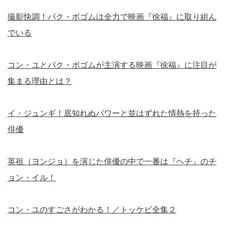
撮影快調！パク・ボゴムは全力で映画『徐福』に取り組ん
でいる
コン・ユとパク・ボゴムが主演する映画『徐福』に注目が
集まる理由とは？
イ・ジュンギ！底知れぬパワーと並はずれた情熱を持った
俳優
英祖（ヨンジョ）を演じた俳優の中で一番は『ヘチ』のチ
ョン・イル！
コン・ユのすごさがわかる！／トッケビ全集２