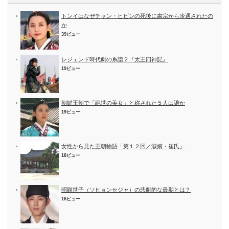
トンイはなぜチャン・ヒビンの死後に粛宗から冷遇されたの
か
39ビュー
レジェンド時代劇の系譜２『太王四神記』
19ビュー
朝鮮王朝で「絶世の美女」と称された５人は誰か
19ビュー
女性から見た王朝物語「第１２回／淑嬪・崔氏」
18ビュー
昭顕世子（ソヒョンセジャ）の悲劇的な最期とは？
16ビュー