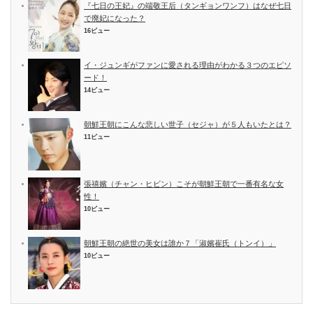
『七日の王妃』の端敬王后（タンギョンワンフ）はなぜ七日
で廃妃になった？
16ビュー
イ・ジュンギがファンに愛される理由がわかる３つのエピソ
ード！
14ビュー
朝鮮王朝にこんな悲しい世子（セジャ）が５人もいたとは？
11ビュー
張禧嬪（チャン・ヒビン）こそが朝鮮王朝で一番有名な女
性！
10ビュー
朝鮮王朝の絶世の美女は誰か７「淑嬪崔氏（トンイ）」
10ビュー