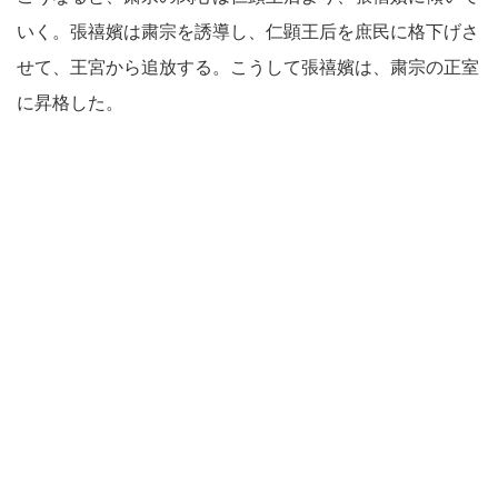
いく。張禧嬪は粛宗を誘導し、仁顕王后を庶民に格下げさ
せて、王宮から追放する。こうして張禧嬪は、粛宗の正室
に昇格した。