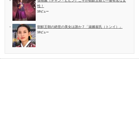
張禧嬪（チャン・ヒビン）こそが朝鮮王朝で一番有名な女
性！
10ビュー
朝鮮王朝の絶世の美女は誰か７「淑嬪崔氏（トンイ）」
10ビュー