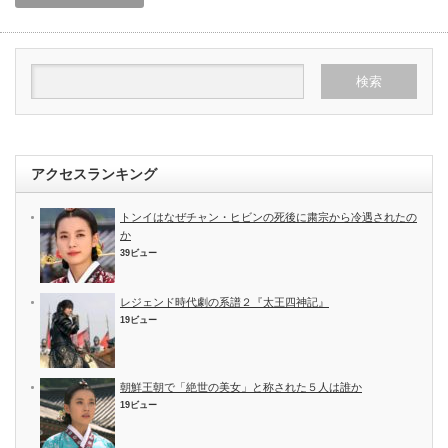
アクセスランキング
トンイはなぜチャン・ヒビンの死後に粛宗から冷遇されたの
か
39ビュー
レジェンド時代劇の系譜２『太王四神記』
19ビュー
朝鮮王朝で「絶世の美女」と称された５人は誰か
19ビュー