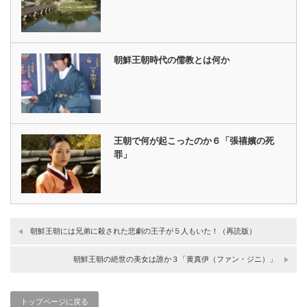
朝鮮王朝時代の儒教とは何か
王朝で何が起こったのか６「張禧嬪の死
罪」
朝鮮王朝には兄弟に殺された悲劇の王子が５人もいた！（再読版）
朝鮮王朝の絶世の美女は誰か３「黄真伊（ファン・ジニ）」
トップページに戻る