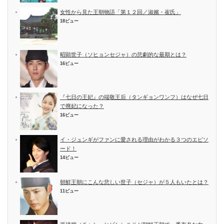
女性から見た王朝物語「第１２回／淑嬪・崔氏」
18ビュー
昭顕世子（ソヒョンセジャ）の悲劇的な最期とは？
16ビュー
『七日の王妃』の端敬王后（タンギョンワンフ）はなぜ七日
で廃妃になった？
16ビュー
イ・ジュンギがファンに愛される理由がわかる３つのエピソ
ード！
14ビュー
朝鮮王朝にこんな悲しい世子（セジャ）が５人もいたとは？
11ビュー