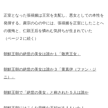
正室となった張禧嬪は王宮を支配し、悪女としての本性を
発揮する。粛宗の心の中には、張禧嬪を正室にしたことへ
の後悔と、仁顕王后を憐れむ気持ちが生まれていた
（ページ２に続く）
朝鮮王朝の絶世の美女は誰か１「敬恵王女」
朝鮮王朝の絶世の美女は誰か３「黄真伊（ファン・ジ
ニ）」
朝鮮王朝で「絶世の美女」と称された５人は誰か
朝鮮王朝にはこんな悲惨な王妃が５人もいた！