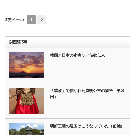
固定ページ:
1
2
関連記事
韓国と日本の史実３／仏教伝来
『華政』で描かれた貞明公主の物語「第８
回」
朝鮮王朝の建国はこうなっていた（前編）