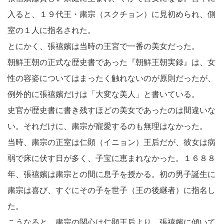
入ると、１９代王・粛宗（スクチョン）に見初められ、側
室の１人に指名された。
とにかく、張禧嬪は当時の王宮で一番の美女だった。
朝鮮王朝の正式な歴史書であった『朝鮮王朝実録』は、女
性の容姿についてはまったく触れないのが原則だったが、
例外的に張禧嬪だけは「大変な美人」と書いている。
史官が歴史書に書き残すほどの美女であったのは間違いな
い。それだけに、粛宗が寵愛するのも無理はなかった。
当時、粛宗の正室は仁顕（イニョン）王后だが、彼女は病
弱で床に伏す日が多く、子宝に恵まれなかった。１６８８
年、張禧嬪は粛宗との間に息子を授かる。初の男子誕生に
粛宗は喜び、すぐにその子を世子（王の後継者）に指名し
た。
こうなると、粛宗の関心は仁顕王后より、張禧嬪に傾いて