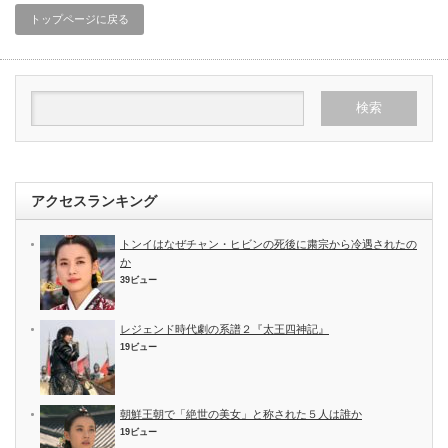
トップページに戻る
アクセスランキング
トンイはなぜチャン・ヒビンの死後に粛宗から冷遇されたの
か
39ビュー
レジェンド時代劇の系譜２『太王四神記』
19ビュー
朝鮮王朝で「絶世の美女」と称された５人は誰か
19ビュー