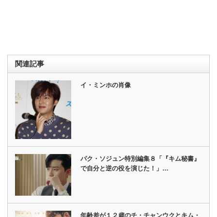
関連記事
イ・ミンホの肖像
パク・ソジュン特別編集８「『キム秘書』
で自分と逆の役を演じた！」…
年齢差が１２歳のチ・チャンウクとキム・