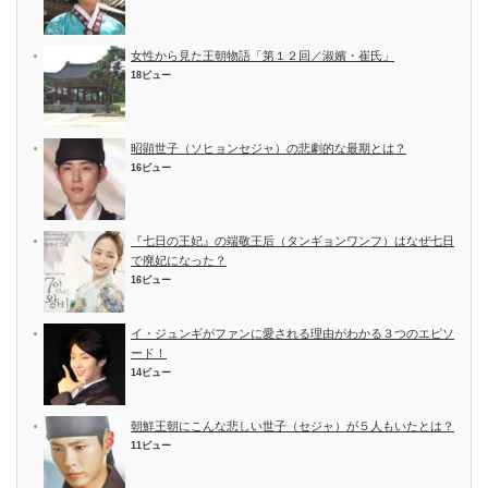
女性から見た王朝物語「第１２回／淑嬪・崔氏」
18ビュー
昭顕世子（ソヒョンセジャ）の悲劇的な最期とは？
16ビュー
『七日の王妃』の端敬王后（タンギョンワンフ）はなぜ七日
で廃妃になった？
16ビュー
イ・ジュンギがファンに愛される理由がわかる３つのエピソ
ード！
14ビュー
朝鮮王朝にこんな悲しい世子（セジャ）が５人もいたとは？
11ビュー