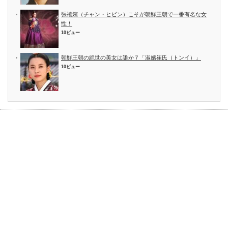
張禧嬪（チャン・ヒビン）こそが朝鮮王朝で一番有名な女
性！
10ビュー
朝鮮王朝の絶世の美女は誰か７「淑嬪崔氏（トンイ）」
10ビュー