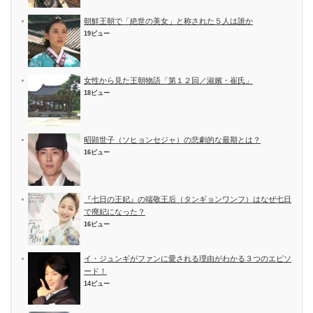
朝鮮王朝で「絶世の美女」と称された５人は誰か
19ビュー
女性から見た王朝物語「第１２回／淑嬪・崔氏」
18ビュー
昭顕世子（ソヒョンセジャ）の悲劇的な最期とは？
16ビュー
『七日の王妃』の端敬王后（タンギョンワンフ）はなぜ七日
で廃妃になった？
16ビュー
イ・ジュンギがファンに愛される理由がわかる３つのエピソ
ード！
14ビュー