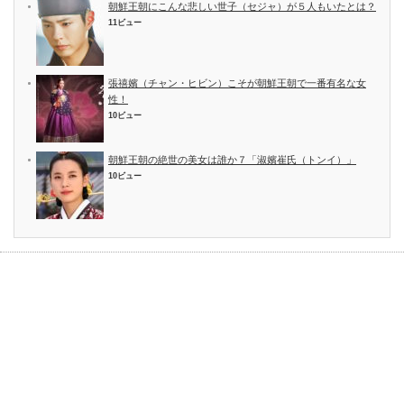
朝鮮王朝にこんな悲しい世子（セジャ）が５人もいたとは？
11ビュー
張禧嬪（チャン・ヒビン）こそが朝鮮王朝で一番有名な女
性！
10ビュー
朝鮮王朝の絶世の美女は誰か７「淑嬪崔氏（トンイ）」
10ビュー