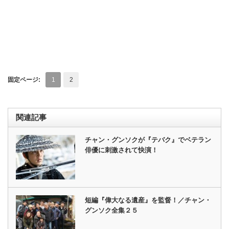
固定ページ:
1
2
関連記事
チャン・グンソクが『テバク』でベテラン
俳優に刺激されて快演！
短編『偉大なる遺産』を監督！／チャン・
グンソク全集２５