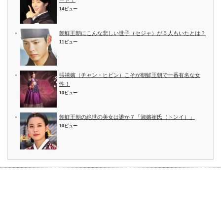
ード！
14ビュー
朝鮮王朝にこんな悲しい世子（セジャ）が５人もいたとは？
11ビュー
張禧嬪（チャン・ヒビン）こそが朝鮮王朝で一番有名な女
性！
10ビュー
朝鮮王朝の絶世の美女は誰か７「淑嬪崔氏（トンイ）」
10ビュー