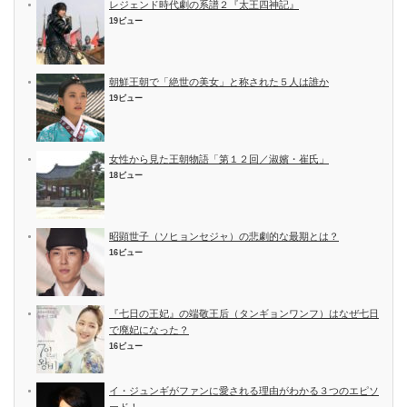
レジェンド時代劇の系譜２『太王四神記』
19ビュー
朝鮮王朝で「絶世の美女」と称された５人は誰か
19ビュー
女性から見た王朝物語「第１２回／淑嬪・崔氏」
18ビュー
昭顕世子（ソヒョンセジャ）の悲劇的な最期とは？
16ビュー
『七日の王妃』の端敬王后（タンギョンワンフ）はなぜ七日
で廃妃になった？
16ビュー
イ・ジュンギがファンに愛される理由がわかる３つのエピソ