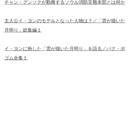
チャン・グンソクが勤務するソウル消防災難本部とは何か
主人公イ・ヨンのモデルとなった人物は？／「雲が描いた
月明り」総集編１
イ・ヨンに扮した「雲が描いた月明り」を語る／パク・ボ
ゴム全集１