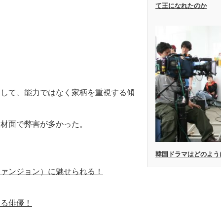
て王になれたのか
として、能力ではなく家柄を重視する傾
人材面で弊害が多かった。
韓国ドラマはどのよう
クァンジョン）に魅せられる！
する俳優！