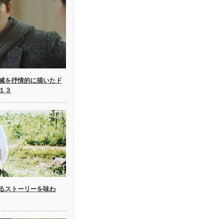
滅を抒情的に描いたド
１３
るストーリーを味わ