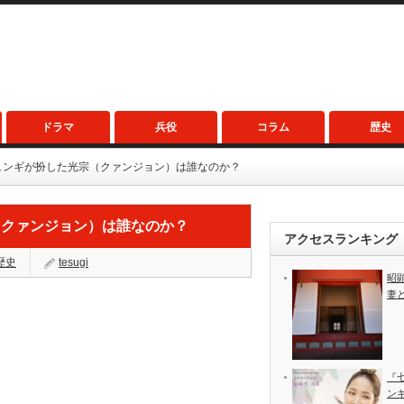
ドラマ
兵役
コラム
歴史
ュンギが扮した光宗（クァンジョン）は誰なのか？
（クァンジョン）は誰なのか？
アクセスランキング
歴史
tesugi
昭
妻
『
ン