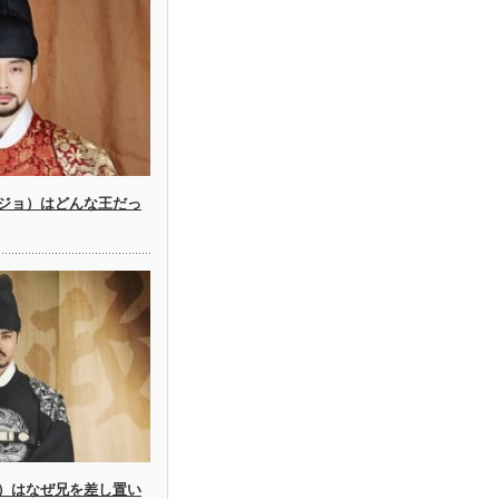
ジョ）はどんな王だっ
）はなぜ兄を差し置い