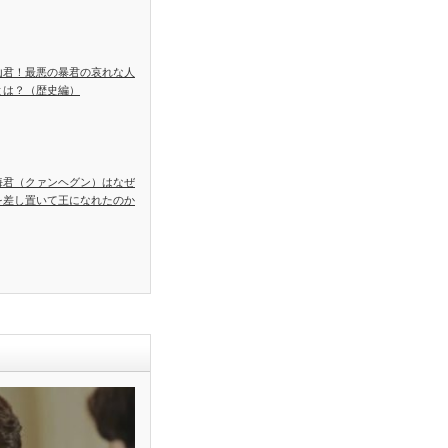
山君！最悪の暴君の哀れな人
とは？（歴史編）
海君（クァンヘグン）はなぜ
を差し置いて王になれたのか