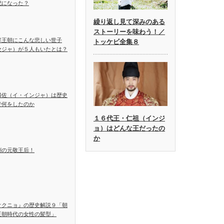
妃になった？
繰り返し見て深みのある
ストーリーを味わう！／
鮮王朝にこんな悲しい世子
トッケビ全集８
セジャ）が５人もいたとは？
麟佐（イ・インジャ）は歴史
で何をしたのか
１６代王・仁祖（インジ
ョ）はどんな王だったの
か
劇の元敬王后！
オクニョ』の歴史解説９「朝
王朝時代の女性の髪型」