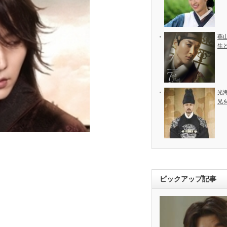
燕
生
光
兄
ピックアップ記事