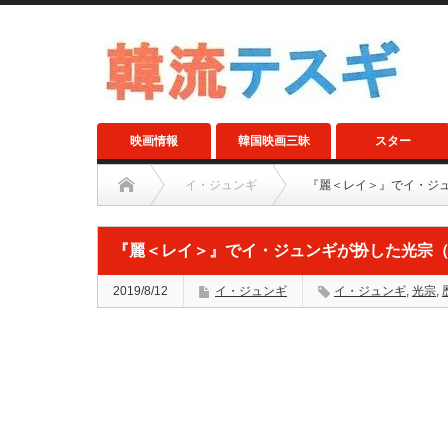
映画情報
韓国映画三昧
スター
イ・ジュンギ
『麗＜レイ＞』でイ・ジ
『麗＜レイ＞』でイ・ジュンギが扮した光宗
2019/8/12
イ・ジュンギ
イ・ジュンギ
,
光宗
,