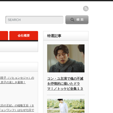
会社概要
特選記事
顕世子（ソヒョンセジャ）の
コン・ユ主演で魂の不滅
と息子の哀しき最期！
を抒情的に描いたドラ
マ！／トッケビ全集１３
七日の王妃』の端敬王后（タ
ギョンワンフ）はなぜ七日で