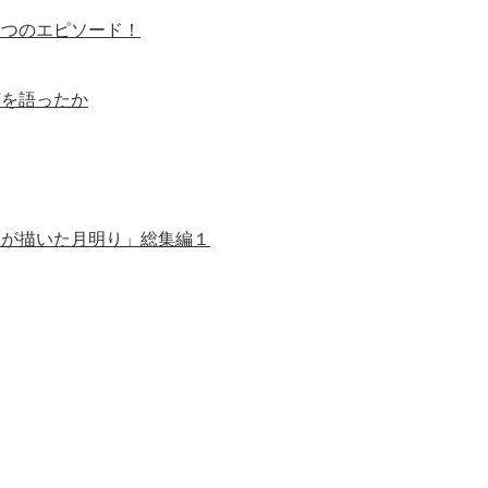
３つのエピソード！
何を語ったか
雲が描いた月明り」総集編１