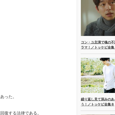
コン・ユ主演で魂の不
ラマ！／トッケビ全集
であった。
繰り返し見て深みのあ
う！／トッケビ全集８
を回復する法律である。