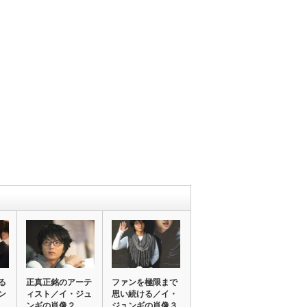
る
正真正銘のアーテ
ファンを極限まで
ン
ィスト／イ・ジュ
思い続ける／イ・
ンギの肖像２
ジュンギの肖像３