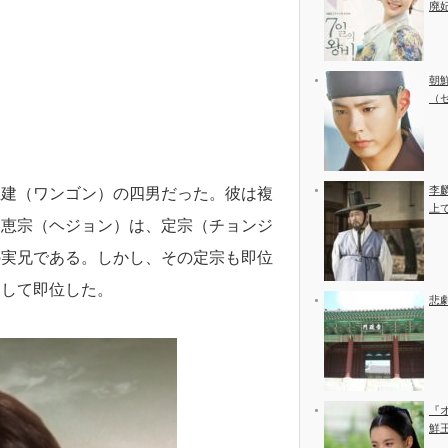
廃
朝
（
李
王建（ワンゴン）の四男だった。彼は複
上
・恵宗（ヘジョン）は、定宗（チョンジ
の実兄である。しかし、その定宗も即位
として即位した。
悲
『
鮮