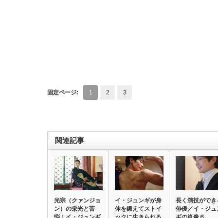
固定ページ:
1
2
3
関連記事
光宗（クァンジョ
イ・ジュンギが身
長く演技ができ
ン）の栄光と苦
体を鍛えてストイ
俳優／イ・ジュ
悩！イ・ジュンギ
ックに生きられる
ギの肖像６