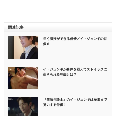
関連記事
長く演技ができる俳優／イ・ジュンギの肖
像６
イ・ジュンギが身体を鍛えてストイックに
生きられる理由とは？
『無法弁護士』のイ・ジュンギは極限まで
努力する俳優！