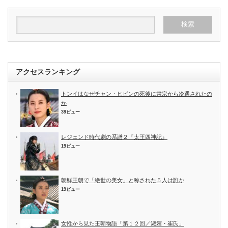
アクセスランキング
トンイはなぜチャン・ヒビンの死後に粛宗から冷遇されたの
か
39ビュー
レジェンド時代劇の系譜２『太王四神記』
19ビュー
朝鮮王朝で「絶世の美女」と称された５人は誰か
19ビュー
女性から見た王朝物語「第１２回／淑嬪・崔氏」