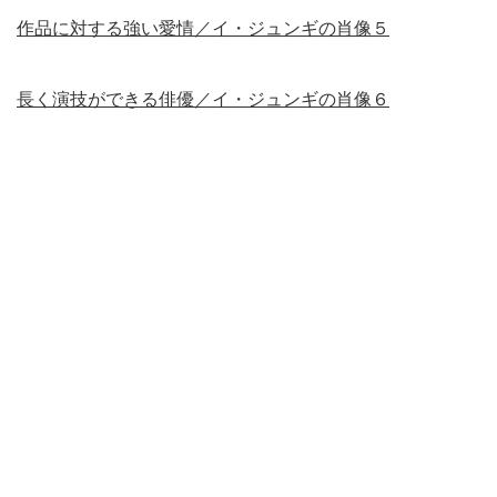
作品に対する強い愛情／イ・ジュンギの肖像５
長く演技ができる俳優／イ・ジュンギの肖像６