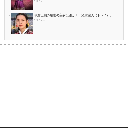
10ビュー
朝鮮王朝の絶世の美女は誰か７「淑嬪崔氏（トンイ）」
10ビュー