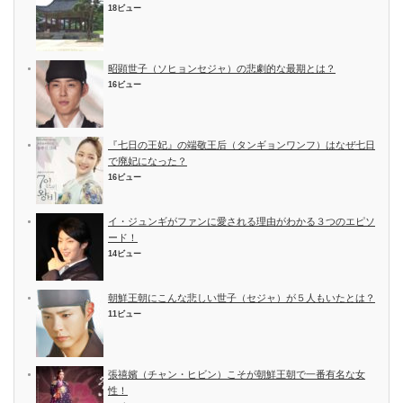
18ビュー
昭顕世子（ソヒョンセジャ）の悲劇的な最期とは？
16ビュー
『七日の王妃』の端敬王后（タンギョンワンフ）はなぜ七日
で廃妃になった？
16ビュー
イ・ジュンギがファンに愛される理由がわかる３つのエピソ
ード！
14ビュー
朝鮮王朝にこんな悲しい世子（セジャ）が５人もいたとは？
11ビュー
張禧嬪（チャン・ヒビン）こそが朝鮮王朝で一番有名な女
性！