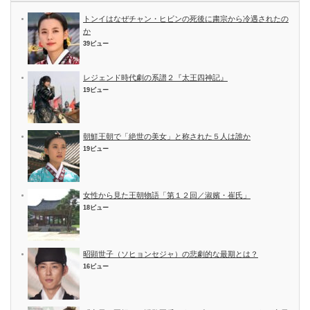
トンイはなぜチャン・ヒビンの死後に粛宗から冷遇されたの
か
39ビュー
レジェンド時代劇の系譜２『太王四神記』
19ビュー
朝鮮王朝で「絶世の美女」と称された５人は誰か
19ビュー
女性から見た王朝物語「第１２回／淑嬪・崔氏」
18ビュー
昭顕世子（ソヒョンセジャ）の悲劇的な最期とは？
16ビュー