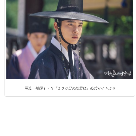
写真＝韓国ｔｖＮ『１００日の郎君様』公式サイトより