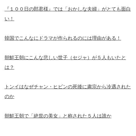
『１００日の郎君様』では「おかしな夫婦」がとても面白
い！
韓国でこんなにドラマが作られるのには理由がある！
朝鮮王朝にこんな悲しい世子（セジャ）が５人もいたと
は？
トンイはなぜチャン・ヒビンの死後に粛宗から冷遇された
のか
朝鮮王朝で「絶世の美女」と称された５人は誰か