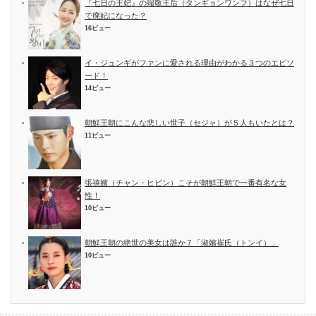
『七日の王妃』の端敬王后（タンギョンワンフ）はなぜ七日
で廃妃になった？
16ビュー
イ・ジュンギがファンに愛される理由がわかる３つのエピソ
ード！
14ビュー
朝鮮王朝にこんな悲しい世子（セジャ）が５人もいたとは？
11ビュー
張禧嬪（チャン・ヒビン）こそが朝鮮王朝で一番有名な女
性！
10ビュー
朝鮮王朝の絶世の美女は誰か７「淑嬪崔氏（トンイ）」
10ビュー