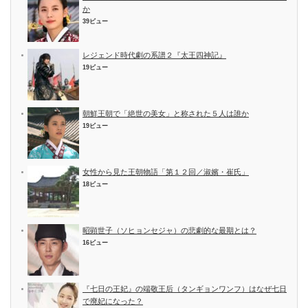
か
39ビュー
レジェンド時代劇の系譜２『太王四神記』
19ビュー
朝鮮王朝で「絶世の美女」と称された５人は誰か
19ビュー
女性から見た王朝物語「第１２回／淑嬪・崔氏」
18ビュー
昭顕世子（ソヒョンセジャ）の悲劇的な最期とは？
16ビュー
『七日の王妃』の端敬王后（タンギョンワンフ）はなぜ七日
で廃妃になった？