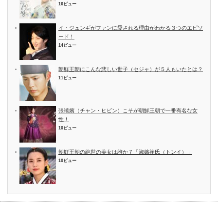
16ビュー
イ・ジュンギがファンに愛される理由がわかる３つのエピソ
ード！
14ビュー
朝鮮王朝にこんな悲しい世子（セジャ）が５人もいたとは？
11ビュー
張禧嬪（チャン・ヒビン）こそが朝鮮王朝で一番有名な女
性！
10ビュー
朝鮮王朝の絶世の美女は誰か７「淑嬪崔氏（トンイ）」
10ビュー