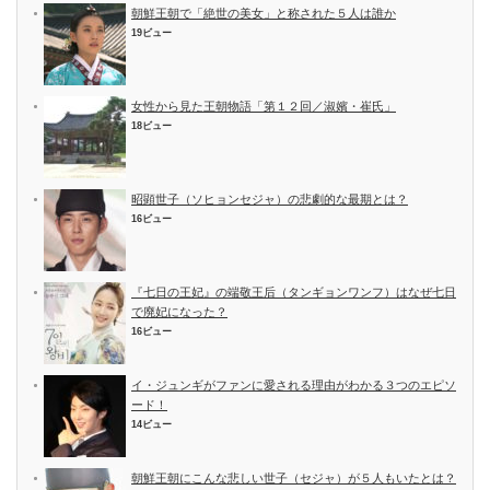
朝鮮王朝で「絶世の美女」と称された５人は誰か
19ビュー
女性から見た王朝物語「第１２回／淑嬪・崔氏」
18ビュー
昭顕世子（ソヒョンセジャ）の悲劇的な最期とは？
16ビュー
『七日の王妃』の端敬王后（タンギョンワンフ）はなぜ七日
で廃妃になった？
16ビュー
イ・ジュンギがファンに愛される理由がわかる３つのエピソ
ード！
14ビュー
朝鮮王朝にこんな悲しい世子（セジャ）が５人もいたとは？