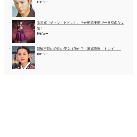
11ビュー
張禧嬪（チャン・ヒビン）こそが朝鮮王朝で一番有名な女
性！
10ビュー
朝鮮王朝の絶世の美女は誰か７「淑嬪崔氏（トンイ）」
10ビュー