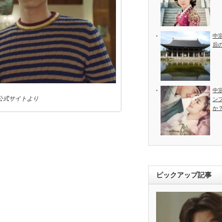
中
后
中
公式サイトより
ン
か
ピックアップ記事