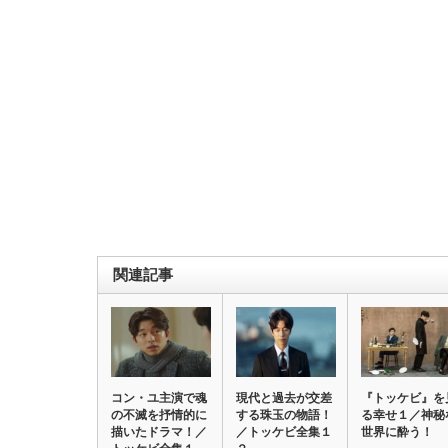
関連記事
コン・ユ主演で魂
現代と過去が交差
『トッケビ』を
の不滅を抒情的に
する珠玉の物語！
る幸せ１／神秘
描いたドラマ！／
／トッケビ全集１
世界に酔う！