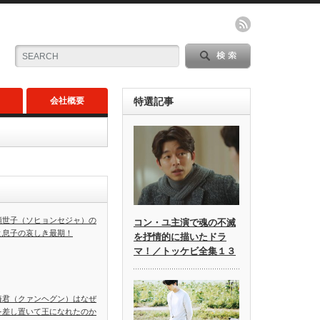
会社概要
特選記事
顕世子（ソヒョンセジャ）の
コン・ユ主演で魂の不滅
と息子の哀しき最期！
を抒情的に描いたドラ
マ！／トッケビ全集１３
海君（クァンヘグン）はなぜ
を差し置いて王になれたのか