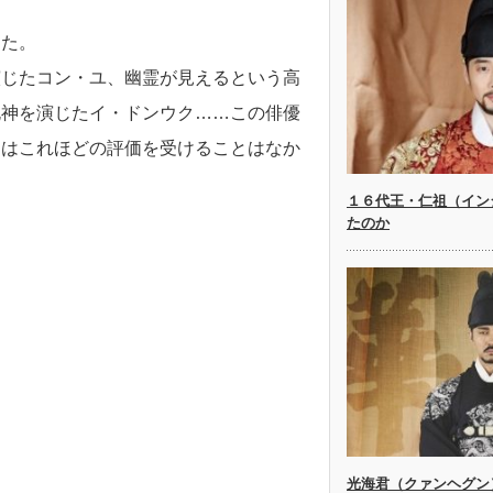
った。
演じたコン・ユ、幽霊が見えるという高
死神を演じたイ・ドンウク……この俳優
』はこれほどの評価を受けることはなか
１６代王・仁祖（イン
たのか
光海君（クァンヘグン