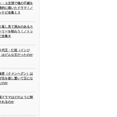
ン・ユ主演で魂の不滅を
情的に描いたドラマ！／
ッケビ全集１３
り返し見て深みのあるス
ーリーを味わう！／トッ
ビ全集８
６代王・仁祖（インジ
）はどんな王だったのか
海君（クァンヘグン）は
ぜ兄を差し置いて王にな
たのか
国ドラマはどのように制
されるのか