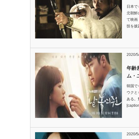
日本で
北朝鮮
て映画
技を披露し
2020/5
年齢
ム・
韓国で
ウクと
ある。
[capti
2020/5