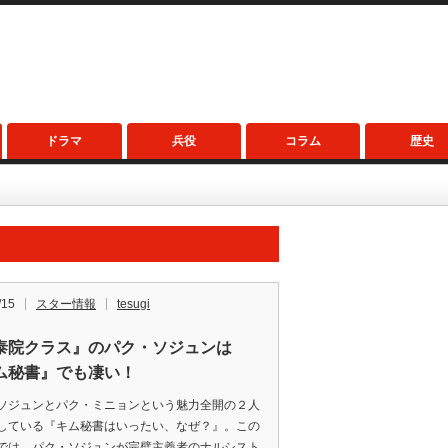
ドラマ
兵役
コラム
歴史
/15
スター情報
tesugi
泰院クラス』のパク・ソジュンは
ム秘書』でも凄い！
ソジュンとパク・ミニョンという魅力全開の２人
している『キム秘書はいったい、なぜ？』。この
では、パク・ソジュンが完璧主義者のナルシスト