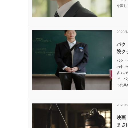
を演じてい
2020/7
パク
院ク
パク・
の中で
多くの
で、パ
った異
2020/6
映画
まさ