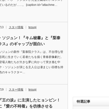
るのだが……。 [caption id="attachme…
/13
スター情報
tesugi
・ソジュン！『キム秘書』と『梨泰
ラス』のギャップが面白い
ソジュンの新作『梨泰院クラス』は、不合理な世
必死に生きていく若者たちを描く青春群像劇だ。
登場人物たちが大きな夢に向かって突き進む中
ク・ソジュンが演じる主人公は凄まじい目標を持
色のキャラクター…
/19
スター情報
tesugi
『王の涙』に主演したヒョンビン！
特選記事
に『愛の不時着』を彷彿させる