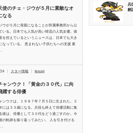
兵
天使のチェ・ジウが５月に素敵なオ
解
になる
ジウが５月に母親になることが所属事務所から公
ている。日本でも人気が高い韓流の人気女優。彼
産を控えているというニュースは、日本でも大き
になっている。 恵まれない子供たちへの支援 素
…
/24
スター情報
tesugi
チャンウク！「黄金の３０代」に向
飛躍する俳優
ャンウクは、１９８７年７月５日に生まれた。２
年には３３歳になる。兵役も終えて俳優活動に集
る彼は、俳優として３０代をどう過ごすのか。今
彼の軌跡を振り返ってみたい。 人を引き付ける
私…