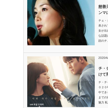
慈善
ンマ
チェ・
表され
女が出
な話題
顔のチ
2020/4
チ・
けて
チ・チ
０２０
中でき
までの
魅力 