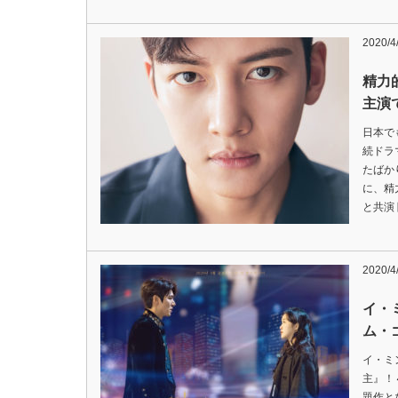
2020/4
精力
主演
日本で
続ドラ
たばか
に、精
と共演
2020/4
イ・
ム・
イ・ミ
主』！
題作と