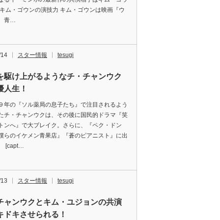
 キム・ゴウンの演技力 キム・ゴウンは映画『ウ
 青…
/14
スター情報
tesugi
を駆け上がるようなチ・チャンウク
優人生！
９年の『ソル薬局の息子たち』で注目されるよう
たチ・チャンウクは、その後に国民的ドラマ『笑
トンへ』で大ブレイク。さらに、『ペク・ドン
僕らのイケメン青果店』『蒼のピアニスト』に出
 [capt…
/13
スター情報
tesugi
チャンウクとキム・ユジョンの共演
キドキさせられる！