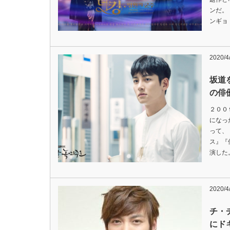
ンだ。
ンギョ
2020/4
坂道
の俳
２００
になっ
って、
ス』『
演した。
2020/4
チ・
にド