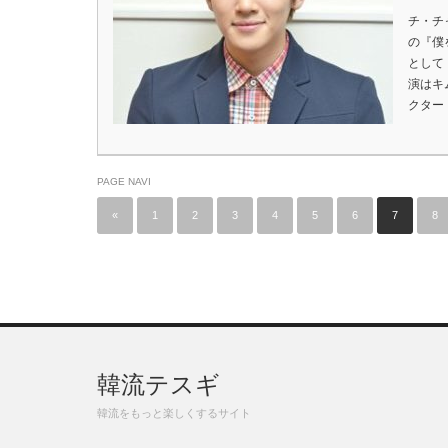
チ・チ
の『僕
として
演はキ
クター
PAGE NAVI
«
1
2
3
4
5
6
7
8
韓流テスギ
韓流をもっと楽しくするサイト