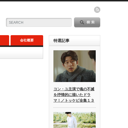
会社概要
特選記事
コン・ユ主演で魂の不滅
を抒情的に描いたドラ
マ！／トッケビ全集１３