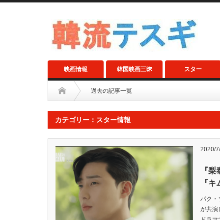
映画情報
韓国映画三昧
スター
過去の記事一覧
カテゴリー：スター情報
2020/7
『梨
『キ
パク・
が共演
ドラマ