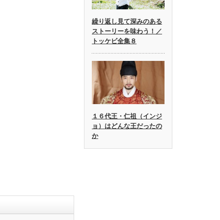
繰り返し見て深みのある
ストーリーを味わう！／
トッケビ全集８
１６代王・仁祖（インジ
ョ）はどんな王だったの
か