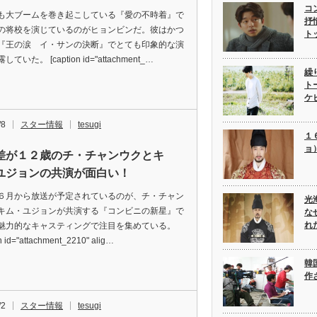
コ
も大ブームを巻き起こしている『愛の不時着』で
抒
の将校を演じているのがヒョンビンだ。彼はかつ
ト
『王の涙 イ・サンの決断』でとても印象的な演
ていた。 [caption id="attachment_…
繰
ト
ケ
/8
スター情報
tesugi
１
ョ
差が１２歳のチ・チャンウクとキ
ユジョンの共演が面白い！
６月から放送が予定されているのが、チ・チャン
光
キム・ユジョンが共演する『コンビニの新星』で
な
れ
魅力的なキャスティングで注目を集めている。
on id="attachment_2210" alig…
韓
作
/2
スター情報
tesugi