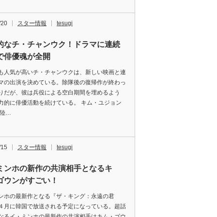
/20
スター情報
tesugi
的なチ・チャンウク！ドラマに連続
で俳優魂が全開
も人気が高いチ・チャンウクは、新しい映画と連
マの出演を決めている。除隊後の復帰作が終わっ
りだが、彼は兵役による空白期間を埋めるよう
力的に俳優活動を続けている。 キム・ユジョン
 陸…
/15
スター情報
tesugi
ミンホの新作の共演相手となるキ
ゴウンがすごい！
ンホの最新作となる『ザ・キング：永遠の君
４月に韓国で放送される予定になっている。超話
なるイ・ミンホの最新作の共演相手はキム・ゴウ