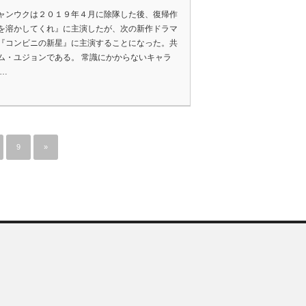
ャンウクは２０１９年４月に除隊した後、復帰作
を溶かしてくれ』に主演したが、次の新作ドラマ
『コンビニの新星』に主演することになった。共
ム・ユジョンである。 常識にかからないキャラ
 …
9
»