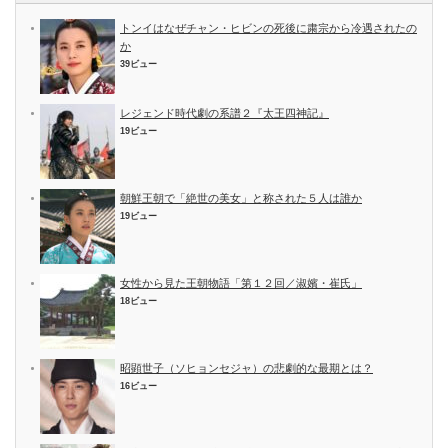
トンイはなぜチャン・ヒビンの死後に粛宗から冷遇されたの
か
39ビュー
レジェンド時代劇の系譜２『太王四神記』
19ビュー
朝鮮王朝で「絶世の美女」と称された５人は誰か
19ビュー
女性から見た王朝物語「第１２回／淑嬪・崔氏」
18ビュー
昭顕世子（ソヒョンセジャ）の悲劇的な最期とは？
16ビュー