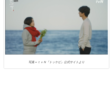
写真＝ｔｖＮ『トッケビ』公式サイトより