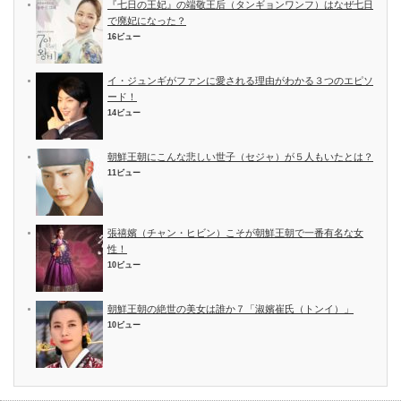
『七日の王妃』の端敬王后（タンギョンワンフ）はなぜ七日
で廃妃になった？
16ビュー
イ・ジュンギがファンに愛される理由がわかる３つのエピソ
ード！
14ビュー
朝鮮王朝にこんな悲しい世子（セジャ）が５人もいたとは？
11ビュー
張禧嬪（チャン・ヒビン）こそが朝鮮王朝で一番有名な女
性！
10ビュー
朝鮮王朝の絶世の美女は誰か７「淑嬪崔氏（トンイ）」
10ビュー