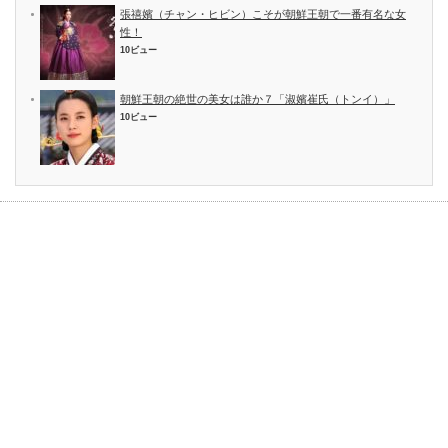
張禧嬪（チャン・ヒビン）こそが朝鮮王朝で一番有名な女
性！
10ビュー
朝鮮王朝の絶世の美女は誰か７「淑嬪崔氏（トンイ）」
10ビュー