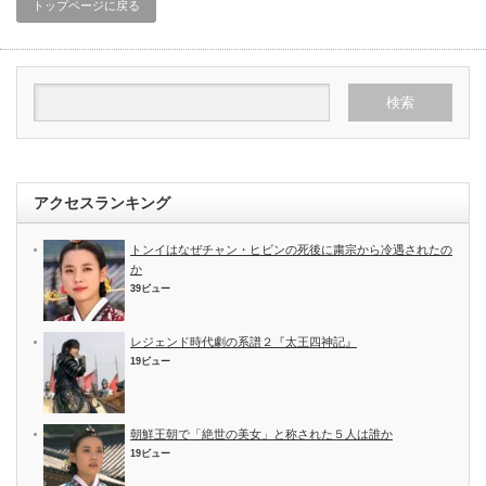
トップページに戻る
アクセスランキング
トンイはなぜチャン・ヒビンの死後に粛宗から冷遇されたの
か
39ビュー
レジェンド時代劇の系譜２『太王四神記』
19ビュー
朝鮮王朝で「絶世の美女」と称された５人は誰か
19ビュー