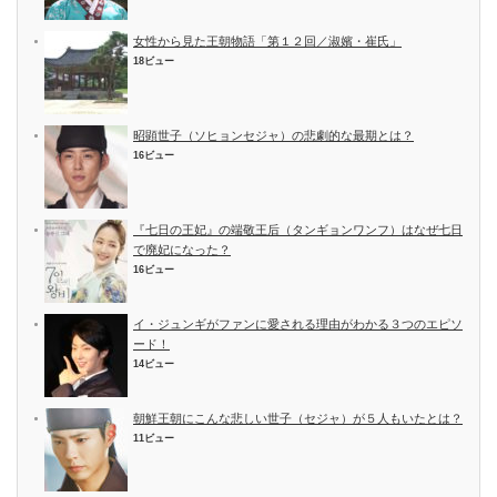
女性から見た王朝物語「第１２回／淑嬪・崔氏」
18ビュー
昭顕世子（ソヒョンセジャ）の悲劇的な最期とは？
16ビュー
『七日の王妃』の端敬王后（タンギョンワンフ）はなぜ七日
で廃妃になった？
16ビュー
イ・ジュンギがファンに愛される理由がわかる３つのエピソ
ード！
14ビュー
朝鮮王朝にこんな悲しい世子（セジャ）が５人もいたとは？
11ビュー