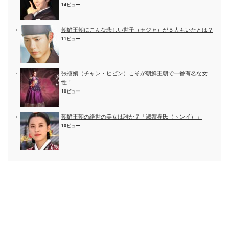
14ビュー
朝鮮王朝にこんな悲しい世子（セジャ）が５人もいたとは？
11ビュー
張禧嬪（チャン・ヒビン）こそが朝鮮王朝で一番有名な女
性！
10ビュー
朝鮮王朝の絶世の美女は誰か７「淑嬪崔氏（トンイ）」
10ビュー