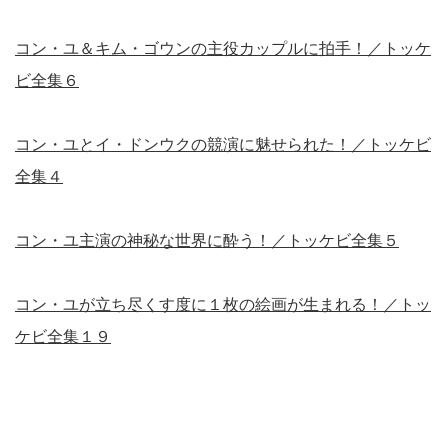
コン・ユ＆キム・ゴウンの主役カップルに拍手！／トッケ
ビ全集６
コン・ユとイ・ドンウクの競演に魅せられた！／トッケビ
全集４
コン・ユ主演の神秘な世界に酔う！／トッケビ全集５
コン・ユが立ち尽くす度に１枚の絵画が生まれる！／トッ
ケビ全集１９