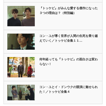
『トッケビ』がみんな愛する傑作になった
３つの理由は？（特別編）
コン・ユが導く世界が人間の生死を乗り越
えていく／トッケビ全集１１…
何年経っても『トッケビ』の面白さは変わ
らない！
コン・ユとイ・ドンウクの競演に魅せられ
た！／トッケビ全集４