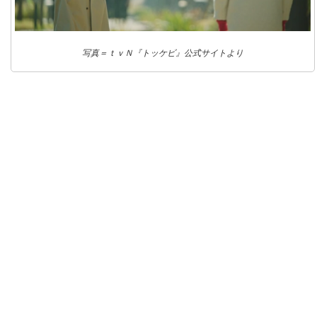
写真＝ｔｖＮ『トッケビ』公式サイトより