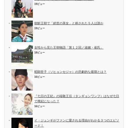
19ビュー
朝鮮王朝で「絶世の美女」と称された５人は誰か
19ビュー
女性から見た王朝物語「第１２回／淑嬪・崔氏」
18ビュー
昭顕世子（ソヒョンセジャ）の悲劇的な最期とは？
16ビュー
『七日の王妃』の端敬王后（タンギョンワンフ）はなぜ七日
で廃妃になった？
16ビュー
イ・ジュンギがファンに愛される理由がわかる３つのエピソ
ード！