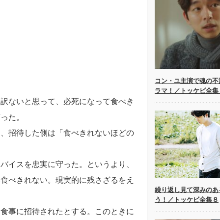
コン・ユ主演で魂の不
ラマ！／トッケビ全集
し訳ないと思って、必死になって食べき
言った。
て、招待した側は「食べきれないほどの
ドバイスを忠実に守った。というより、
い食べきれない。現実的に残さざるをえ
繰り返し見て深みのあ
う！／トッケビ全集８
に食事に招待されたとする。このときに