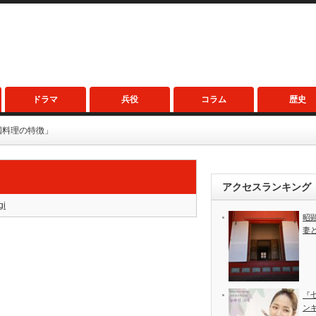
ドラマ
兵役
コラム
歴史
国料理の特徴」
」
アクセスランキング
gi
昭
妻
『
ン