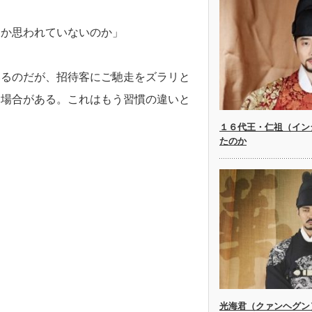
しか思われていないのか」
いるのだが、招待客にご馳走をズラリと
う場合がある。これはもう習慣の違いと
１６代王・仁祖（イン
たのか
光海君（クァンヘグン