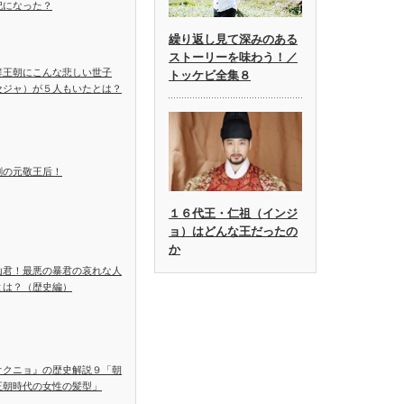
妃になった？
繰り返し見て深みのある
ストーリーを味わう！／
鮮王朝にこんな悲しい世子
トッケビ全集８
セジャ）が５人もいたとは？
劇の元敬王后！
１６代王・仁祖（インジ
ョ）はどんな王だったの
か
山君！最悪の暴君の哀れな人
とは？（歴史編）
オクニョ』の歴史解説９「朝
王朝時代の女性の髪型」