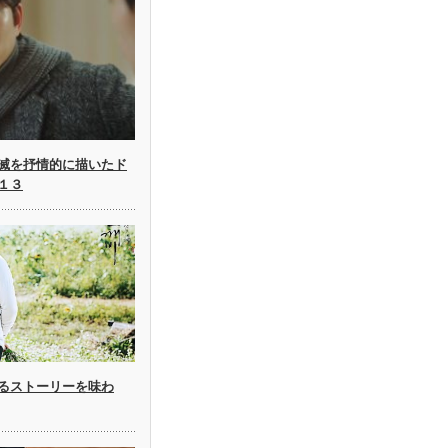
滅を抒情的に描いたド
１３
るストーリーを味わ