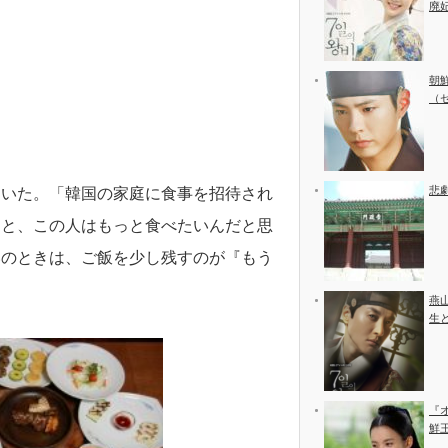
廃
朝
（
悲
ていた。「韓国の家庭に食事を招待され
ると、この人はもっと食べたいんだと思
いのときは、ご飯を少し残すのが『もう
燕
生
『
鮮