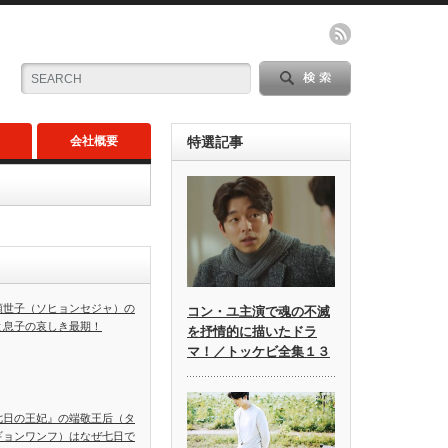
会社概要
特選記事
顕世子（ソヒョンセジャ）の
コン・ユ主演で魂の不滅
と息子の哀しき最期！
を抒情的に描いたドラ
マ！／トッケビ全集１３
七日の王妃』の端敬王后（タ
ギョンワンフ）はなぜ七日で