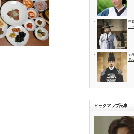
李
上
光
兄
ピックアップ記事