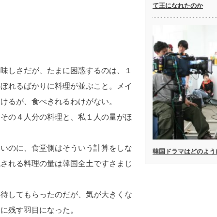
て王になれたのか
美味しさだが、たまに困惑するのは、１
こぼれるばかりに料理が並ぶこと。メイ
受けるが、食べきれるわけがない。
、その４人分の料理と、私１人の量がほ
いいのに、食堂側はそういう計算をしな
韓国ドラマはどのよう
残される料理の量は韓国全土ですさまじ
招待してもらったのだが、気が大きくな
量に残す羽目になった。