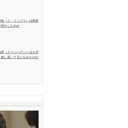
麟佐（イ・インジャ）は歴史
で何をしたのか
海君（クァンヘグン）はなぜ
を差し置いて王になれたのか