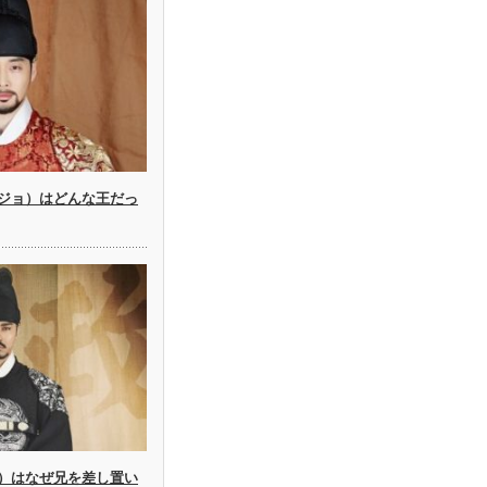
ジョ）はどんな王だっ
）はなぜ兄を差し置い