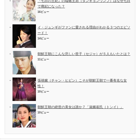
『七日の王妃』の端敬王后（タンギョンワンフ）はなぜ七日
で廃妃になった？
16ビュー
イ・ジュンギがファンに愛される理由がわかる３つのエピソ
ード！
14ビュー
朝鮮王朝にこんな悲しい世子（セジャ）が５人もいたとは？
11ビュー
張禧嬪（チャン・ヒビン）こそが朝鮮王朝で一番有名な女
性！
10ビュー
朝鮮王朝の絶世の美女は誰か７「淑嬪崔氏（トンイ）」
10ビュー