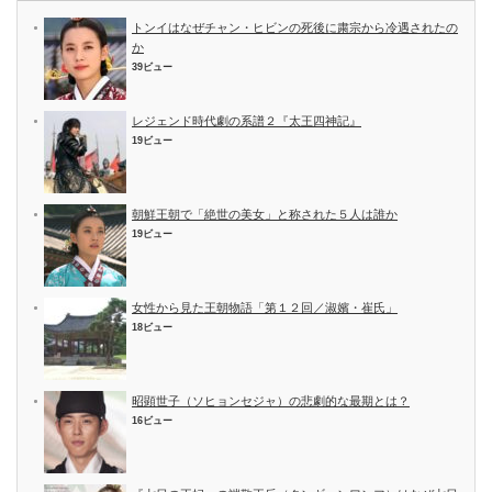
トンイはなぜチャン・ヒビンの死後に粛宗から冷遇されたの
か
39ビュー
レジェンド時代劇の系譜２『太王四神記』
19ビュー
朝鮮王朝で「絶世の美女」と称された５人は誰か
19ビュー
女性から見た王朝物語「第１２回／淑嬪・崔氏」
18ビュー
昭顕世子（ソヒョンセジャ）の悲劇的な最期とは？
16ビュー