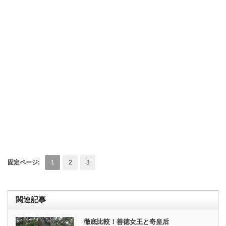
固定ページ:
1
2
3
関連記事
徹底比較！善徳女王と奇皇后