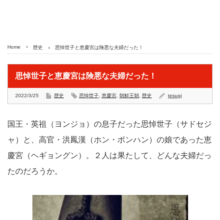
Home
歴史
思悼世子と恵慶宮は険悪な夫婦だった！
思悼世子と恵慶宮は険悪な夫婦だった！
2022/3/25
歴史
思悼世子
,
恵慶宮
,
朝鮮王朝
,
歴史
tesugi
国王・英祖（ヨンジョ）の息子だった思悼世子（サドセジ
ャ）と、高官・洪鳳漢（ホン・ボンハン）の娘であった恵
慶宮（ヘギョングン）。２人は果たして、どんな夫婦だっ
たのだろうか。