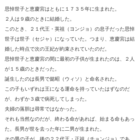
思悼世子と恵慶宮はともに１７３５年に生まれた。
２人は９歳のときに結婚した。
このとき、２１代王・英祖（ヨンジョ）の息子だった思悼
世子は世子（セジャ）になっていた。つまり、恵慶宮は結
婚した時点で次の王妃が約束されていたのだ。
思悼世子と恵慶宮の間に最初の子供が生まれたのは、２人
が１５歳のときだった。
誕生したのは長男で懿昭（ウィソ）と命名された。
この子もいずれは王になる運命を持っていたはずなのだ
が、わずか３歳で病死してしまった。
夫婦の落胆は尋常ではなかった。
それも当然なのだが、終わる命があれば、始まる命もあっ
た。長男が世を去った年に二男が生まれた。
その男の子が、後の２２代王・正祖（チョンジョ）であ