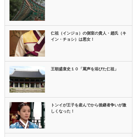
仁祖（インジョ）の側室の貴人・趙氏（キ
イン・チョシ）は悪女！
王朝盛衰史１０「罵声を浴びた仁祖」
トンイが王子を産んでから後継者争いが激
しくなった！