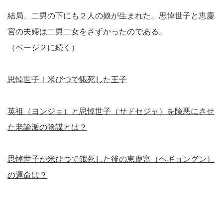
結局、二男の下にも２人の娘が生まれた。思悼世子と恵慶
宮の夫婦は二男二女をさずかったのである。
（ページ２に続く）
思悼世子！米びつで餓死した王子
英祖（ヨンジョ）と思悼世子（サドセジャ）を険悪にさせ
た老論派の陰謀とは？
思悼世子が米びつで餓死した後の恵慶宮（ヘギョングン）
の運命は？