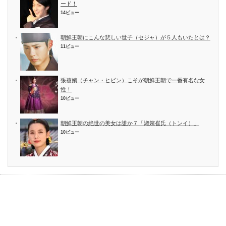
ード！
14ビュー
朝鮮王朝にこんな悲しい世子（セジャ）が５人もいたとは？
11ビュー
張禧嬪（チャン・ヒビン）こそが朝鮮王朝で一番有名な女
性！
10ビュー
朝鮮王朝の絶世の美女は誰か７「淑嬪崔氏（トンイ）」
10ビュー