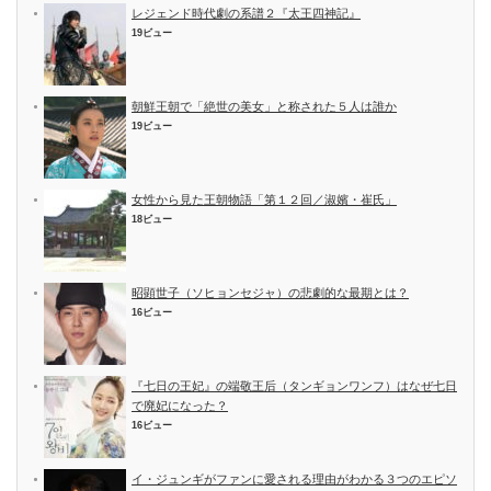
レジェンド時代劇の系譜２『太王四神記』
19ビュー
朝鮮王朝で「絶世の美女」と称された５人は誰か
19ビュー
女性から見た王朝物語「第１２回／淑嬪・崔氏」
18ビュー
昭顕世子（ソヒョンセジャ）の悲劇的な最期とは？
16ビュー
『七日の王妃』の端敬王后（タンギョンワンフ）はなぜ七日
で廃妃になった？
16ビュー
イ・ジュンギがファンに愛される理由がわかる３つのエピソ