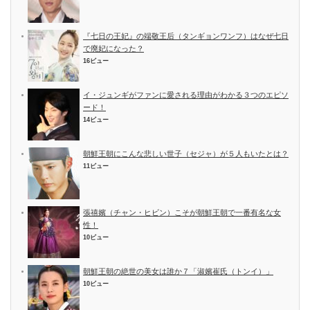
『七日の王妃』の端敬王后（タンギョンワンフ）はなぜ七日
で廃妃になった？
16ビュー
イ・ジュンギがファンに愛される理由がわかる３つのエピソ
ード！
14ビュー
朝鮮王朝にこんな悲しい世子（セジャ）が５人もいたとは？
11ビュー
張禧嬪（チャン・ヒビン）こそが朝鮮王朝で一番有名な女
性！
10ビュー
朝鮮王朝の絶世の美女は誰か７「淑嬪崔氏（トンイ）」
10ビュー