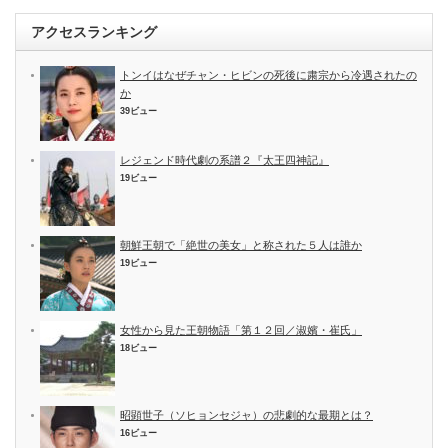
アクセスランキング
トンイはなぜチャン・ヒビンの死後に粛宗から冷遇されたの
か
39ビュー
レジェンド時代劇の系譜２『太王四神記』
19ビュー
朝鮮王朝で「絶世の美女」と称された５人は誰か
19ビュー
女性から見た王朝物語「第１２回／淑嬪・崔氏」
18ビュー
昭顕世子（ソヒョンセジャ）の悲劇的な最期とは？
16ビュー