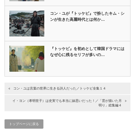
コン・ユが『トッケビ』で扮したキム・シ
ンが生きた高麗時代とは何か…
『トッケビ』を初めとして韓国ドラマには
なぜ心に残るセリフが多いの…
コン・ユは言葉の世界に生きる詩人だった／トッケビ全集１４
イ・ヨン（孝明世子）は史実でも本当に妹思いだった！／「雲が描いた月
明り」総集編４
トップページに戻る