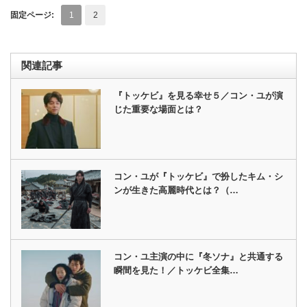
固定ページ:
1
2
関連記事
『トッケビ』を見る幸せ５／コン・ユが演
じた重要な場面とは？
コン・ユが『トッケビ』で扮したキム・シ
ンが生きた高麗時代とは？（…
コン・ユ主演の中に『冬ソナ』と共通する
瞬間を見た！／トッケビ全集…