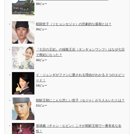
18ビュー
昭顕世子（ソヒョンセジャ）の悲劇的な最期とは？
16ビュー
『七日の王妃』の端敬王后（タンギョンワンフ）はなぜ七日
で廃妃になった？
16ビュー
イ・ジュンギがファンに愛される理由がわかる３つのエピソ
ード！
14ビュー
朝鮮王朝にこんな悲しい世子（セジャ）が５人もいたとは？
11ビュー
張禧嬪（チャン・ヒビン）こそが朝鮮王朝で一番有名な女
性！