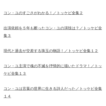
コン・ユのすごさがわかる！／トッケビ全集２
出演依頼を５年も断ったコン・ユの演技は？／トッケビ全
集３
現代と過去が交差する珠玉の物語！／トッケビ全集１２
コン・ユ主演で魂の不滅を抒情的に描いたドラマ！／トッ
ケビ全集１３
コン・ユは言葉の世界に生きる詩人だった／トッケビ全集
１４