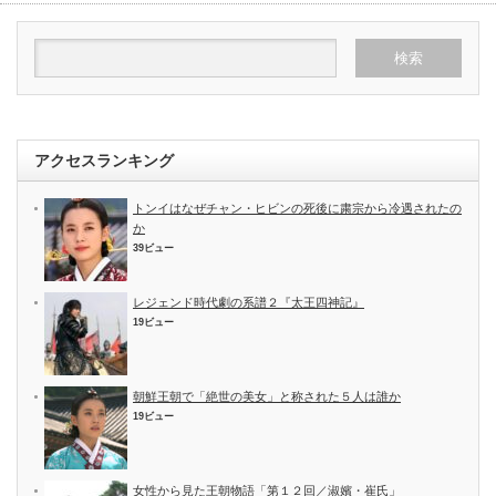
アクセスランキング
トンイはなぜチャン・ヒビンの死後に粛宗から冷遇されたの
か
39ビュー
レジェンド時代劇の系譜２『太王四神記』
19ビュー
朝鮮王朝で「絶世の美女」と称された５人は誰か
19ビュー
女性から見た王朝物語「第１２回／淑嬪・崔氏」