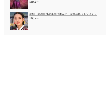
10ビュー
朝鮮王朝の絶世の美女は誰か７「淑嬪崔氏（トンイ）」
10ビュー