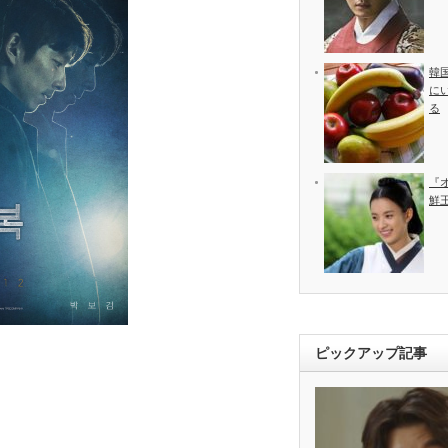
韓
に
る
『
鮮
ピックアップ記事