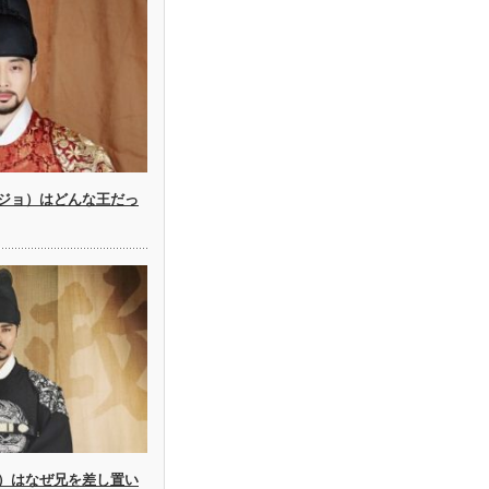
ジョ）はどんな王だっ
）はなぜ兄を差し置い