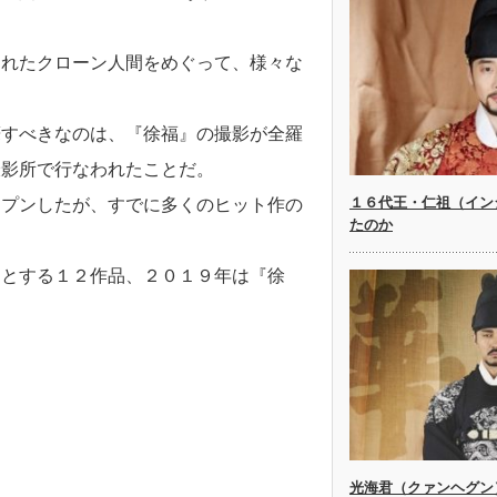
られたクローン人間をめぐって、様々な
筆すべきなのは、『徐福』の撮影が全羅
撮影所で行なわれたことだ。
１６代王・仁祖（イン
ープンしたが、すでに多くのヒット作の
たのか
めとする１２作品、２０１９年は『徐
光海君（クァンヘグン