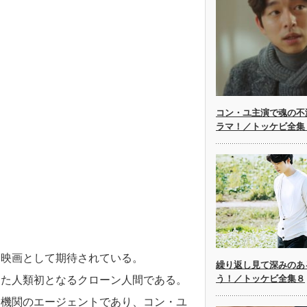
コン・ユ主演で魂の不
ラマ！／トッケビ全集
す映画として期待されている。
繰り返し見て深みのあ
う！／トッケビ全集８
った人類初となるクローン人間である。
家機関のエージェントであり、コン・ユ