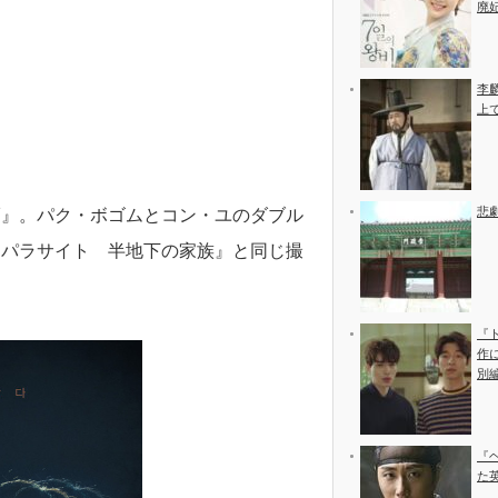
廃
李
上
悲
福』。パク・ボゴムとコン・ユのダブル
『パラサイト 半地下の家族』と同じ撮
『
作
別
『
た