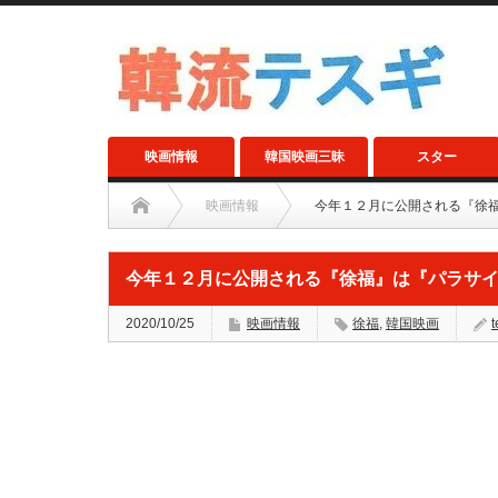
映画情報
韓国映画三昧
スター
映画情報
今年１２月に公開される『徐
今年１２月に公開される『徐福』は『パラサ
2020/10/25
映画情報
徐福
,
韓国映画
t