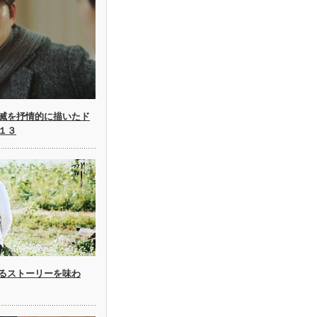
滅を抒情的に描いたド
１３
るストーリーを味わ