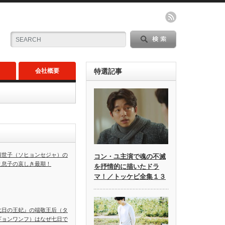
会社概要
特選記事
顕世子（ソヒョンセジャ）の
コン・ユ主演で魂の不滅
と息子の哀しき最期！
を抒情的に描いたドラ
マ！／トッケビ全集１３
七日の王妃』の端敬王后（タ
ギョンワンフ）はなぜ七日で