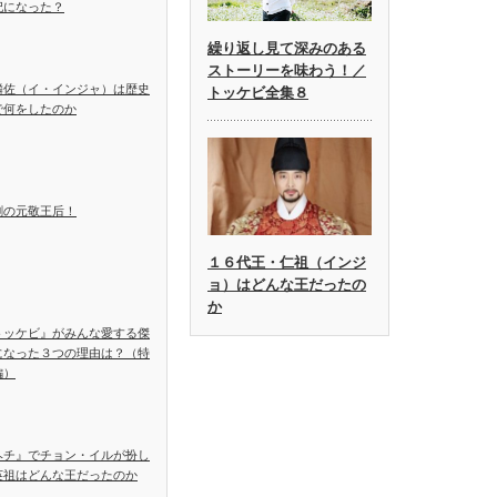
妃になった？
繰り返し見て深みのある
ストーリーを味わう！／
麟佐（イ・インジャ）は歴史
トッケビ全集８
で何をしたのか
劇の元敬王后！
１６代王・仁祖（インジ
ョ）はどんな王だったの
か
トッケビ』がみんな愛する傑
になった３つの理由は？（特
編）
ヘチ』でチョン・イルが扮し
英祖はどんな王だったのか