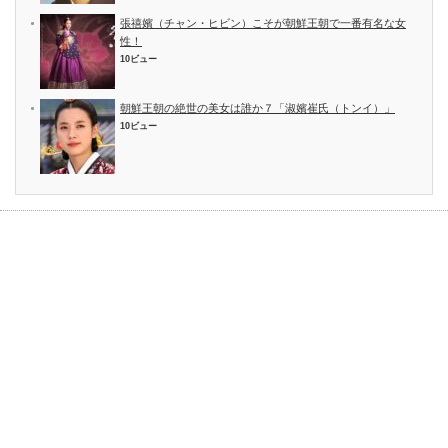
張禧嬪（チャン・ヒビン）こそが朝鮮王朝で一番有名な女
性！
10ビュー
朝鮮王朝の絶世の美女は誰か７「淑嬪崔氏（トンイ）」
10ビュー