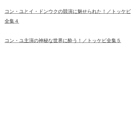
コン・ユとイ・ドンウクの競演に魅せられた！／トッケビ
全集４
コン・ユ主演の神秘な世界に酔う！／トッケビ全集５