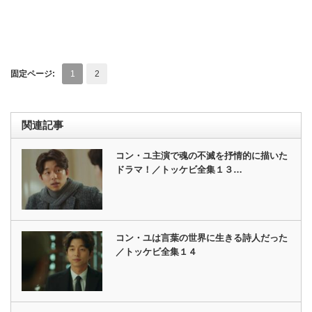
固定ページ:
1
2
関連記事
コン・ユ主演で魂の不滅を抒情的に描いた
ドラマ！／トッケビ全集１３…
コン・ユは言葉の世界に生きる詩人だった
／トッケビ全集１４