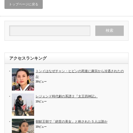
トップページに戻る
アクセスランキング
トンイはなぜチャン・ヒビンの死後に粛宗から冷遇されたの
か
39ビュー
レジェンド時代劇の系譜２『太王四神記』
19ビュー
朝鮮王朝で「絶世の美女」と称された５人は誰か
19ビュー