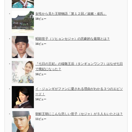
女性から見た王朝物語「第１２回／淑嬪・崔氏」
18ビュー
昭顕世子（ソヒョンセジャ）の悲劇的な最期とは？
16ビュー
『七日の王妃』の端敬王后（タンギョンワンフ）はなぜ七日
で廃妃になった？
16ビュー
イ・ジュンギがファンに愛される理由がわかる３つのエピソ
ード！
14ビュー
朝鮮王朝にこんな悲しい世子（セジャ）が５人もいたとは？
11ビュー