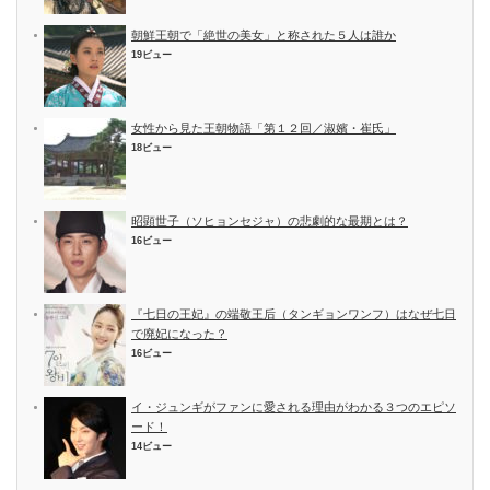
朝鮮王朝で「絶世の美女」と称された５人は誰か
19ビュー
女性から見た王朝物語「第１２回／淑嬪・崔氏」
18ビュー
昭顕世子（ソヒョンセジャ）の悲劇的な最期とは？
16ビュー
『七日の王妃』の端敬王后（タンギョンワンフ）はなぜ七日
で廃妃になった？
16ビュー
イ・ジュンギがファンに愛される理由がわかる３つのエピソ
ード！
14ビュー