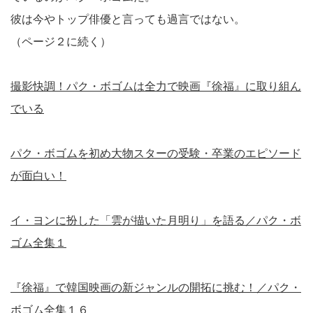
彼は今やトップ俳優と言っても過言ではない。
（ページ２に続く）
撮影快調！パク・ボゴムは全力で映画『徐福』に取り組ん
でいる
パク・ボゴムを初め大物スターの受験・卒業のエピソード
が面白い！
イ・ヨンに扮した「雲が描いた月明り」を語る／パク・ボ
ゴム全集１
『徐福』で韓国映画の新ジャンルの開拓に挑む！／パク・
ボゴム全集１６