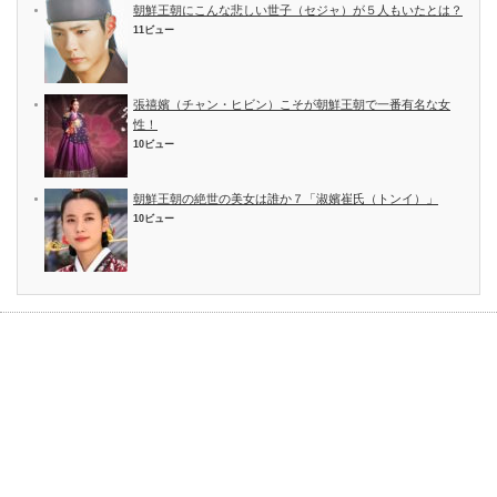
朝鮮王朝にこんな悲しい世子（セジャ）が５人もいたとは？
11ビュー
張禧嬪（チャン・ヒビン）こそが朝鮮王朝で一番有名な女
性！
10ビュー
朝鮮王朝の絶世の美女は誰か７「淑嬪崔氏（トンイ）」
10ビュー