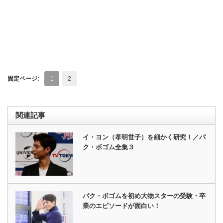
固定ページ:
1
2
関連記事
イ・ヨン（孝明世子）を細かく研究！／パ
ク・ボゴム全集３
パク・ボゴムを初め大物スターの受験・卒
業のエピソードが面白い！