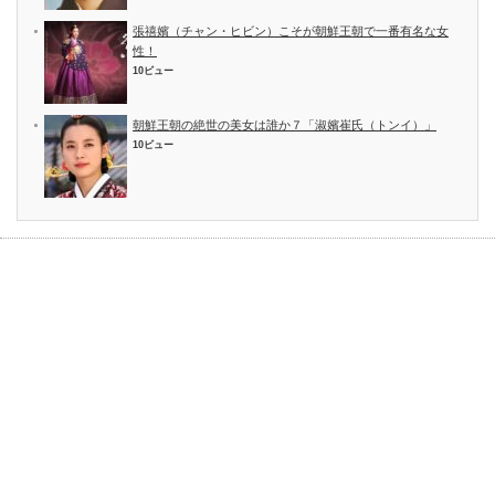
張禧嬪（チャン・ヒビン）こそが朝鮮王朝で一番有名な女
性！
10ビュー
朝鮮王朝の絶世の美女は誰か７「淑嬪崔氏（トンイ）」
10ビュー