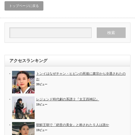
トップページに戻る
アクセスランキング
トンイはなぜチャン・ヒビンの死後に粛宗から冷遇されたの
か
39ビュー
レジェンド時代劇の系譜２『太王四神記』
19ビュー
朝鮮王朝で「絶世の美女」と称された５人は誰か
19ビュー