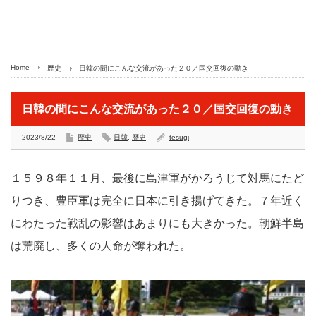
Home
歴史
日韓の間にこんな交流があった２０／国交回復の動き
日韓の間にこんな交流があった２０／国交回復の動き
2023/8/22
歴史
日韓
,
歴史
tesugi
１５９８年１１月、最後に島津軍がかろうじて対馬にたど
りつき、豊臣軍は完全に日本に引き揚げてきた。７年近く
にわたった戦乱の影響はあまりにも大きかった。朝鮮半島
は荒廃し、多くの人命が奪われた。