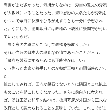
障害がまだ多かった。気掛かりなのは、秀吉の遺児の秀頼
が大坂城にいることだった。豊臣恩顧の大名たちが秀頼を
かついで幕府に反旗をひるがえすことも十分に予想され
た。なにしろ、徳川幕府には政権の正統性に疑問符が付い
ていたからだ。
「豊臣家の内紛にかこつけて政権を横取りした」
それが当時の日本人の率直な心情であったことだろう。
「幕府を磐石にするためにも正統性がほしい」
そう願った家康が着手したのが朝鮮王朝との関係修復だっ
た。
彼にしてみれば、国内が磐石でないときに隣国とこれ以上
もめごとを起こしたくなかった。さらに前向きに考えれ
ば、朝鮮王朝と和平を結べば、徳川幕府が外国から正式な
政権として認められることを意味していた。これこそがま