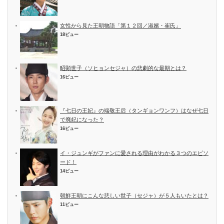
女性から見た王朝物語「第１２回／淑嬪・崔氏」
18ビュー
昭顕世子（ソヒョンセジャ）の悲劇的な最期とは？
16ビュー
『七日の王妃』の端敬王后（タンギョンワンフ）はなぜ七日
で廃妃になった？
16ビュー
イ・ジュンギがファンに愛される理由がわかる３つのエピソ
ード！
14ビュー
朝鮮王朝にこんな悲しい世子（セジャ）が５人もいたとは？
11ビュー