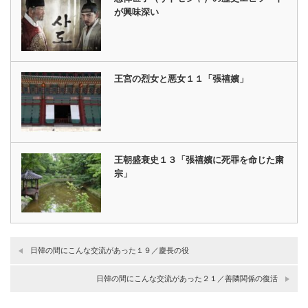
が興味深い
王宮の烈女と悪女１１「張禧嬪」
王朝盛衰史１３「張禧嬪に死罪を命じた粛
宗」
日韓の間にこんな交流があった１９／慶長の役
日韓の間にこんな交流があった２１／善隣関係の復活