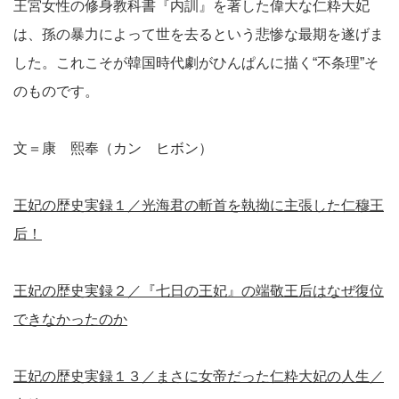
王宮女性の修身教科書『内訓』を著した偉大な仁粋大妃
は、孫の暴力によって世を去るという悲惨な最期を遂げま
した。これこそが韓国時代劇がひんぱんに描く“不条理”そ
のものです。
文＝康 熙奉（カン ヒボン）
王妃の歴史実録１／光海君の斬首を執拗に主張した仁穆王
后！
王妃の歴史実録２／『七日の王妃』の端敬王后はなぜ復位
できなかったのか
王妃の歴史実録１３／まさに女帝だった仁粋大妃の人生／