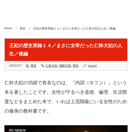
Home
歴史
王妃の歴史実録１４／まさに女帝だった仁粋大妃の人生／後編
王妃の歴史実録１４／まさに女帝だった仁粋大妃の人
生／後編
2022/2/7
歴史
仁粋大妃
,
朝鮮王朝
,
歴史
tesugi
仁粋大妃の功績で有名なのは、『内訓（ネフン）』という
本を著したことです。女性が守るべき道徳、倫理、生活態
度などをまとめた本で、いわば上流階級にいる女性のため
の修身の教科書です。