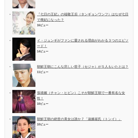
『七日の王妃』の端敬王后（タンギョンワンフ）はなぜ七日
で廃妃になった？
16ビュー
イ・ジュンギがファンに愛される理由がわかる３つのエピソ
ード！
14ビュー
朝鮮王朝にこんな悲しい世子（セジャ）が５人もいたとは？
11ビュー
張禧嬪（チャン・ヒビン）こそが朝鮮王朝で一番有名な女
性！
10ビュー
朝鮮王朝の絶世の美女は誰か７「淑嬪崔氏（トンイ）」
10ビュー