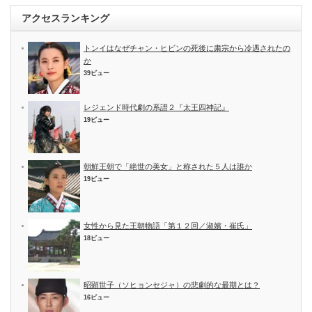
アクセスランキング
トンイはなぜチャン・ヒビンの死後に粛宗から冷遇されたの
か
39ビュー
レジェンド時代劇の系譜２『太王四神記』
19ビュー
朝鮮王朝で「絶世の美女」と称された５人は誰か
19ビュー
女性から見た王朝物語「第１２回／淑嬪・崔氏」
18ビュー
昭顕世子（ソヒョンセジャ）の悲劇的な最期とは？
16ビュー