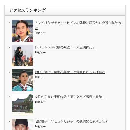
アクセスランキング
トンイはなぜチャン・ヒビンの死後に粛宗から冷遇されたの
か
39ビュー
レジェンド時代劇の系譜２『太王四神記』
19ビュー
朝鮮王朝で「絶世の美女」と称された５人は誰か
19ビュー
女性から見た王朝物語「第１２回／淑嬪・崔氏」
18ビュー
昭顕世子（ソヒョンセジャ）の悲劇的な最期とは？
16ビュー