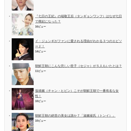
『七日の王妃』の端敬王后（タンギョンワンフ）はなぜ七日
で廃妃になった？
16ビュー
イ・ジュンギがファンに愛される理由がわかる３つのエピソ
ード！
14ビュー
朝鮮王朝にこんな悲しい世子（セジャ）が５人もいたとは？
11ビュー
張禧嬪（チャン・ヒビン）こそが朝鮮王朝で一番有名な女
性！
10ビュー
朝鮮王朝の絶世の美女は誰か７「淑嬪崔氏（トンイ）」
10ビュー