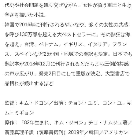
代史や社会問題を織り交ぜながら、女性が負う重圧と生き
辛さを描いた小説。
韓国で2016年に刊行されるやいなや、多くの女性の共感
を呼び130万部を超える大ベストセラーに。その熱狂は海
を越え、台湾、ベトナム、イギリス、イタリア、フラン
ス、スペインなど25か国・地域での翻訳も決定。日本でも
翻訳本が2018年12月に刊行されるとたちまち圧倒的共感
の声が広がり、発売2日目にして重版が決定、大型書店で
品切れが続出するほど
監督：キム・ドヨン／出演：チョン・ユミ、コン・ユ、キ
ム・ミギョン
原作：「82年生まれ、キム・ジヨン」チョ・ナムジュ著／
斎藤真理子訳（筑摩書房刊）2019年／韓国／アメリカン