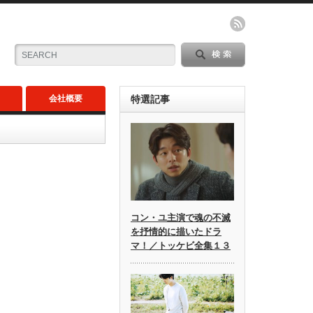
会社概要
特選記事
コン・ユ主演で魂の不滅
を抒情的に描いたドラ
マ！／トッケビ全集１３