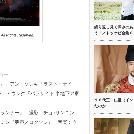
繰り返し見て深みのあ
う！／トッケビ全集８
l Rights Reserved.
ョー
ー』、アン・ソンギ『ラスト・ナイ
チェ・ウシク『パラサイト 半地下の家
１６代王・仁祖（イン
たのか
ランナー』 撮影：チョ･サンユン
ンミン『哭声／コクソン』 音楽：ウ