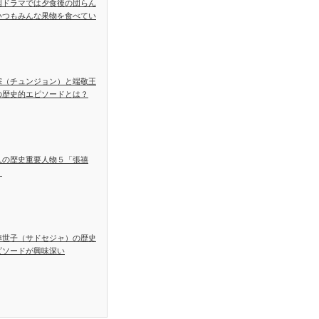
国ドラマでは夕食後の団らん
いつもみんな果物を食べてい
宗（チュンジョン）と端敬王
の歴史的エピソードとは？
人の歴史重要人物５「張禧
」
悼世子（サドセジャ）の歴史
ピソードが興味深い