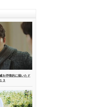
滅を抒情的に描いたド
１３