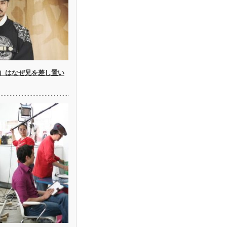
）はなぜ兄を差し置い