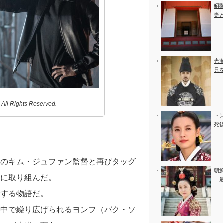
昭
妻
光
兄
l Rights Reserved.
ト
死
』のキム・ジュファン監督と再びタッグ
朝
』に取り組んだ。
「
対する物語だ。
の中で繰り広げられるヨンフ（パク・ソ