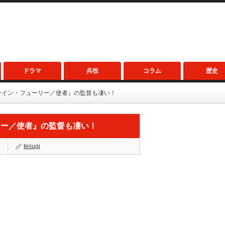
ドラマ
兵役
コラム
歴史
ァイン・フューリー／使者』の監督も凄い！
リー／使者』の監督も凄い！
tesugi