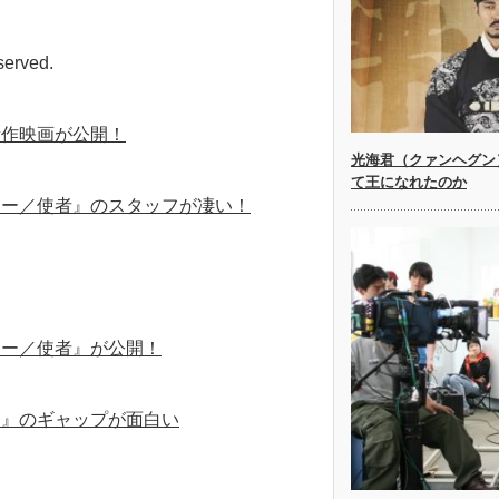
erved.
新作映画が公開！
光海君（クァンヘグン
て王になれたのか
リー／使者』のスタッフが凄い！
リー／使者』が公開！
ス』のギャップが面白い