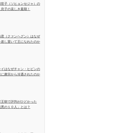
顕世子（ソヒョンセジャ）の
と息子の哀しき最期！
海君（クァンヘグン）はなぜ
を差し置いて王になれたのか
ンイはなぜチャン・ヒビンの
後に粛宗から冷遇されたのか
鮮王朝で評判がひどかった
最悪の１０人」とは？