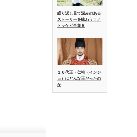
繰り返し見て深みのある
ストーリーを味わう！／
トッケビ全集８
１６代王・仁祖（インジ
ョ）はどんな王だったの
か