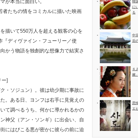
ラマが本当に面白い。
韓
に
若者たちの情をコミカルに描いた映画
る
。
を描いて550万人を超える観客の心を
中
作『ディヴァイン・フューリー／使
后
ち向かう物語を独創的な想像力で結実さ
６
嬪
ー]
パク・ソジュン）。彼は幼少期に事故に
した。ある日、ヨンフは右手に見覚えの
思
エ
ついて調べるうち、何かに導かれるかの
アン神父（アン・ソンギ）に出会い、自
、街にはびこる悪が密かに彼らの前に迫