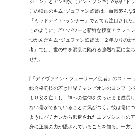
ジュン）とアン神父（アン・ソンギ）の熱いド
この映画のキム･ジュファン監督は、血気盛んな
『ミッドナイト･ランナー』でとても注目された
このように、若いパワーと新鮮な捜査アクション
つかんだキム･ジュファン監督は、２年ぶりの新
者』では、世の中を混乱に陥れる強烈な悪に立
せた。
[『ディヴァイン・フューリー／使者』のストーリ
総合格闘技の若き世界チャンピオンのヨンフ（
より父を亡くし、神への信仰を失ったまま成長
ない傷ができていることに気がつく。彼は傷に
ようにバチカンから派遣されたエクソシストの
身に正義の力が隠されていることを知る。一方