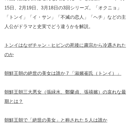
15日、2月19日、3月18日の3回シリーズ。「オクニョ」
「トンイ」「イ・サン」「不滅の恋人」「ヘチ」などの主
人公がドラマと史実でどう違うかを解説。
トンイはなぜチャン・ヒビンの死後に粛宗から冷遇された
のか
朝鮮王朝の絶世の美女は誰か７「淑嬪崔氏（トンイ）」
朝鮮王朝三大悪女（張緑水、鄭蘭貞、張禧嬪）の哀れな最
期とは？
朝鮮王朝で「絶世の美女」と称された５人は誰か