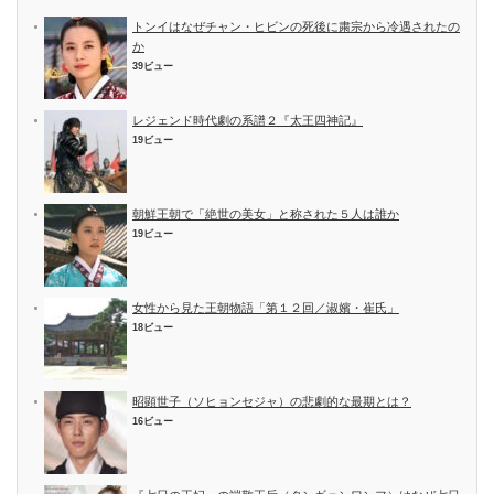
トンイはなぜチャン・ヒビンの死後に粛宗から冷遇されたの
か
39ビュー
レジェンド時代劇の系譜２『太王四神記』
19ビュー
朝鮮王朝で「絶世の美女」と称された５人は誰か
19ビュー
女性から見た王朝物語「第１２回／淑嬪・崔氏」
18ビュー
昭顕世子（ソヒョンセジャ）の悲劇的な最期とは？
16ビュー