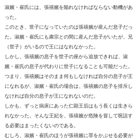
淑嬪・崔氏には、張禧嬪を陥れなければならない動機があ
った。
このとき、世子になっていたのは張禧嬪が産んだ息子だっ
た。淑嬪・崔氏にも粛宗との間に産んだ息子がいたが、兄
（世子）がいるので王にはなれなかった。
しかし、張禧嬪の息子を世子の座から追放できれば、淑
嬪・崔氏の息子が代わりに世子になることも可能だった。
つまり、張禧嬪はそのまま何もしなければ自分の息子が王
になれるが、淑嬪・崔氏の場合は、張禧嬪の息子を排斥し
なければ自分の息子が王になれないのだ。
しかも、ずっと病床にあった仁顕王后はもう長くは生きら
れなかった。そんな王妃を、張禧嬪が危険を冒して呪詛す
る必要はまったくないのである。
むしろ、淑嬪・崔氏のほうが張禧嬪に罪をかぶせる必要が