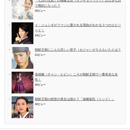
『七日の王妃』の端敬王后（タンギョンワンフ）はなぜ七日
で廃妃になった？
16ビュー
イ・ジュンギがファンに愛される理由がわかる３つのエピソ
ード！
14ビュー
朝鮮王朝にこんな悲しい世子（セジャ）が５人もいたとは？
11ビュー
張禧嬪（チャン・ヒビン）こそが朝鮮王朝で一番有名な女
性！
10ビュー
朝鮮王朝の絶世の美女は誰か７「淑嬪崔氏（トンイ）」
10ビュー