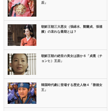
后」
朝鮮王朝三大悪女（張緑水、鄭蘭貞、張禧
嬪）の哀れな最期とは？
朝鮮王朝の絶世の美女は誰か６「貞熹（チ
ョンヒ）王后」
韓国時代劇に登場する歴史人物４「善徳女
王」