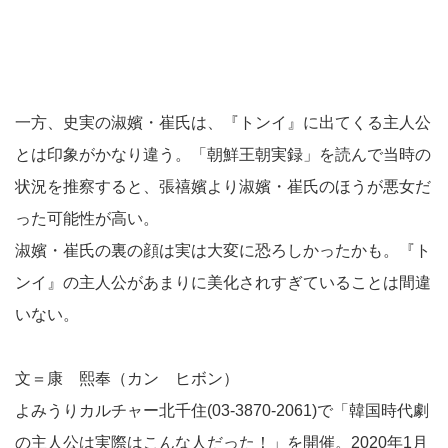
一方、史実の淑嬪・崔氏は、『トンイ』に出てくる主人公
とは印象がかなり違う。「朝鮮王朝実録」を読んで当時の
状況を推察すると、張禧嬪より淑嬪・崔氏のほうが悪女だ
った可能性が高い。
淑嬪・崔氏の裏の顔は実は大変に恐ろしかったかも。『ト
ンイ』の主人公があまりに美化されすぎていることは間違
いない。
文＝康 熙奉（カン ヒボン）
よみうりカルチャー北千住(03-3870-2061)で「韓国時代劇
の主人公は実際はこんな人だった！」を開催。2020年1月