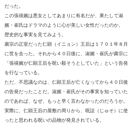
だった。
この張禧嬪は悪女としてあまりに有名だが、果たして淑
嬪・崔氏はドラマのように心が美しい女性だったのか。
歴史的な事実を見てみよう。
粛宗の正室だった仁顕（イニョン）王后は１７０１年８月
に世を去った。それから４０日後に、淑嬪・崔氏が粛宗に
「張禧嬪が仁顕王后を呪い殺そうとしていた」という告発
を行なっている。
ただ、不思議なのは、仁顕王后が亡くなってから４０日後
の告発だったことだ。淑嬪・崔氏がその事実を知っていた
のであれば、なぜ、もっと早く言わなかったのだろうか。
実際に、仁顕王后の屋敷の周りから、呪詛（じゅそ）に使
ったと思われる呪いの品物が発見されている。