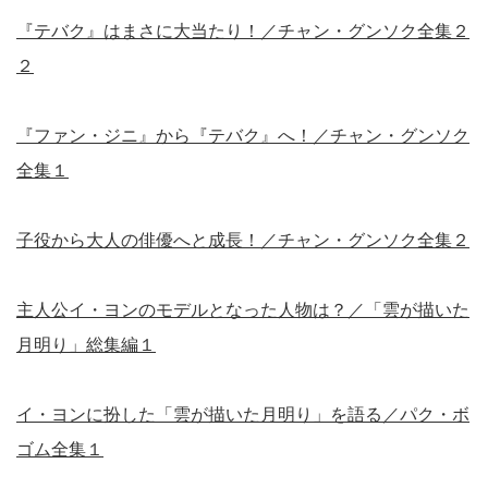
『テバク』はまさに大当たり！／チャン・グンソク全集２
２
『ファン・ジニ』から『テバク』へ！／チャン・グンソク
全集１
子役から大人の俳優へと成長！／チャン・グンソク全集２
主人公イ・ヨンのモデルとなった人物は？／「雲が描いた
月明り」総集編１
イ・ヨンに扮した「雲が描いた月明り」を語る／パク・ボ
ゴム全集１