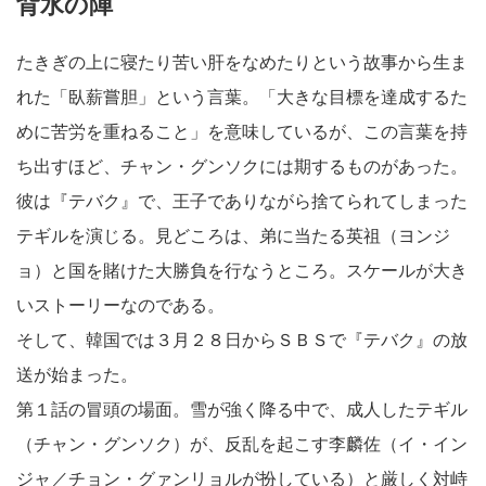
背水の陣
たきぎの上に寝たり苦い肝をなめたりという故事から生ま
れた「臥薪嘗胆」という言葉。「大きな目標を達成するた
めに苦労を重ねること」を意味しているが、この言葉を持
ち出すほど、チャン・グンソクには期するものがあった。
彼は『テバク』で、王子でありながら捨てられてしまった
テギルを演じる。見どころは、弟に当たる英祖（ヨンジ
ョ）と国を賭けた大勝負を行なうところ。スケールが大き
いストーリーなのである。
そして、韓国では３月２８日からＳＢＳで『テバク』の放
送が始まった。
第１話の冒頭の場面。雪が強く降る中で、成人したテギル
（チャン・グンソク）が、反乱を起こす李麟佐（イ・イン
ジャ／チョン・グァンリョルが扮している）と厳しく対峙