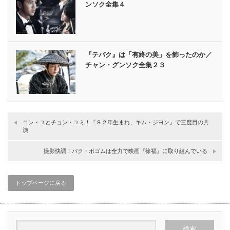
ンソク全集４
『テバク』は「有終の美」を飾ったのか／
チャン・グンソク全集２３
コン・ユとチョン・ユミ！『８２年生まれ、キム・ジヨン』で三度目の共
演
撮影快調！パク・ボゴムは全力で映画『徐福』に取り組んでいる
トップページに戻る