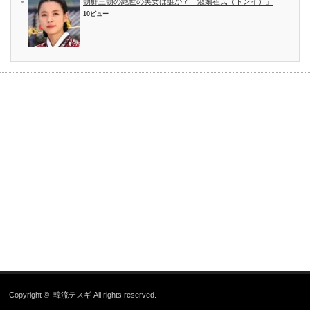
朝鮮王朝の絶世の美女は誰か７「淑嬪崔氏（トンイ）」
10ビュー
Copyright ©
韓流テスギ
All rights reserved.