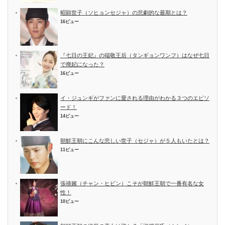
昭顕世子（ソヒョンセジャ）の悲劇的な最期とは？
16ビュー
『七日の王妃』の端敬王后（タンギョンワンフ）はなぜ七日
で廃妃になった？
16ビュー
イ・ジュンギがファンに愛される理由がわかる３つのエピソ
ード！
14ビュー
朝鮮王朝にこんな悲しい世子（セジャ）が５人もいたとは？
11ビュー
張禧嬪（チャン・ヒビン）こそが朝鮮王朝で一番有名な女
性！
10ビュー