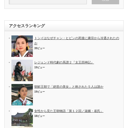
アクセスランキング
トンイはなぜチャン・ヒビンの死後に粛宗から冷遇されたの
か
39ビュー
レジェンド時代劇の系譜２『太王四神記』
19ビュー
朝鮮王朝で「絶世の美女」と称された５人は誰か
19ビュー
女性から見た王朝物語「第１２回／淑嬪・崔氏」
18ビュー