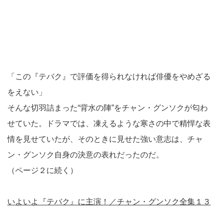
「この『テバク』で評価を得られなければ俳優をやめざる
をえない」
そんな切羽詰まった“背水の陣”をチャン・グンソクが匂わ
せていた。ドラマでは、凍えるような寒さの中で精悍な表
情を見せていたが、そのときに見せた強い意志は、チャ
ン・グンソク自身の決意の表れだったのだ。
（ページ２に続く）
いよいよ『テバク』に主演！／チャン・グンソク全集１３