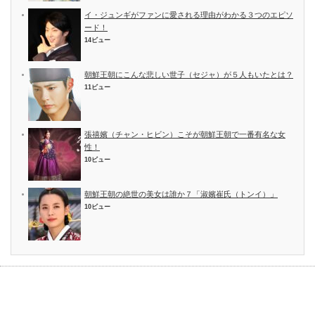
イ・ジュンギがファンに愛される理由がわかる３つのエピソ
ード！
14ビュー
朝鮮王朝にこんな悲しい世子（セジャ）が５人もいたとは？
11ビュー
張禧嬪（チャン・ヒビン）こそが朝鮮王朝で一番有名な女
性！
10ビュー
朝鮮王朝の絶世の美女は誰か７「淑嬪崔氏（トンイ）」
10ビュー