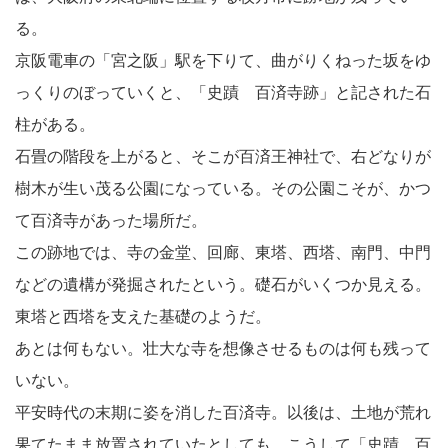
る。
京阪電車の「宮之阪」駅を下りて、曲がりくねった坂をゆ
っくりのぼっていくと、「史蹟 百済寺跡」と記された石
柱がある。
石畳の階段を上がると、そこが百済王神社で、右どなりが
樹木が生い茂る公園になっている。その公園こそが、かつ
て百済寺があった場所だ。
この跡地では、寺の金堂、回廊、東塔、西塔、南門、中門
などの遺構が発掘されたという。礎石がいくつか見える。
東塔と西塔を支えた基礎のようだ。
あとは何もない。壮大な寺を想像させるものは何も残って
いない。
平安時代の末期に姿を消した百済寺。以後は、土地が荒れ
果てたまま放置されていたとしても、こうして「史蹟 百