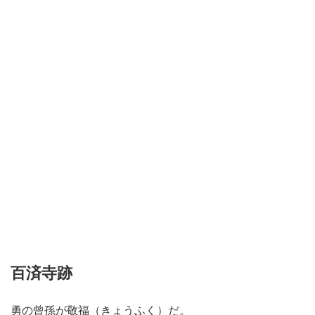
百済寺跡
勇の曾孫が敬福（きょうふく）だ。