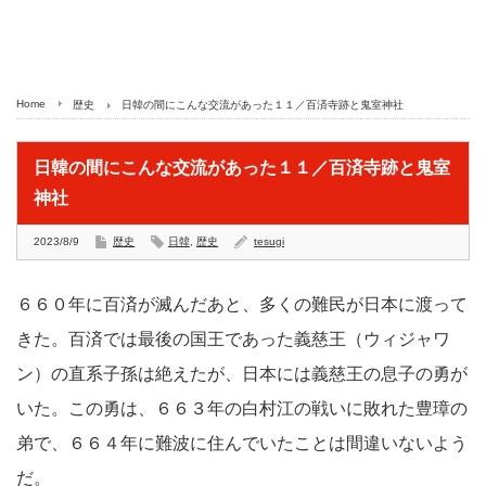
Home
歴史
日韓の間にこんな交流があった１１／百済寺跡と鬼室神社
日韓の間にこんな交流があった１１／百済寺跡と鬼室
神社
2023/8/9
歴史
日韓
,
歴史
tesugi
６６０年に百済が滅んだあと、多くの難民が日本に渡って
きた。百済では最後の国王であった義慈王（ウィジャワ
ン）の直系子孫は絶えたが、日本には義慈王の息子の勇が
いた。この勇は、６６３年の白村江の戦いに敗れた豊璋の
弟で、６６４年に難波に住んでいたことは間違いないよう
だ。