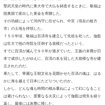
聖武天皇の時代に東大寺で大仏を鋳造するときに、敬福は
陸奥国で産出した黄金を寄贈した。
その功績によって河内守に任ぜられ、中宮（現在の枚方
市）の土地を拝領した。
７５０年頃、敬福は百済寺を建立して先祖を祀った。伽藍
は壮大で他の寺院を圧倒する規模だったという。
すでに百済が滅んで９０年が過ぎていた。王族の末裔が日
本で成功したがゆえに、百済の名を冠した大規模な寺が建
立されたのだ。
果たして、華麗な王朝文化を花開かせた百済の魂は、はる
かに海を越えて日本にたどりついたのか。
しかし、どんな魂も時間の積み重ねによって幻になること
は避けられない。度重なる火災によって伽藍は焼失を繰り
返し、最後には灰塵に帰した。