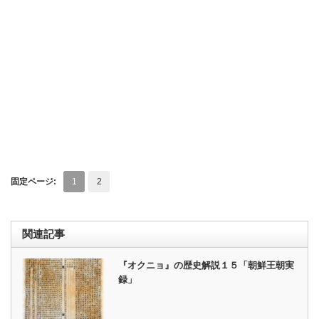
固定ページ:
1
2
関連記事
『オクニョ』の歴史解説１５「朝鮮王朝実
録」