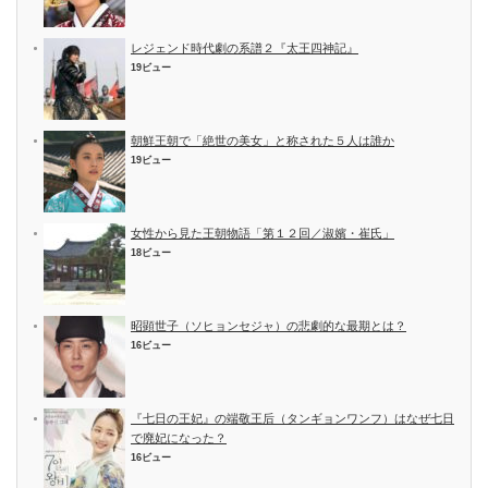
レジェンド時代劇の系譜２『太王四神記』
19ビュー
朝鮮王朝で「絶世の美女」と称された５人は誰か
19ビュー
女性から見た王朝物語「第１２回／淑嬪・崔氏」
18ビュー
昭顕世子（ソヒョンセジャ）の悲劇的な最期とは？
16ビュー
『七日の王妃』の端敬王后（タンギョンワンフ）はなぜ七日
で廃妃になった？
16ビュー