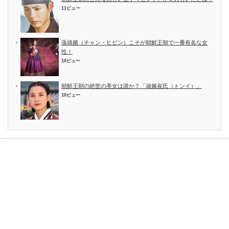
11ビュー
張禧嬪（チャン・ヒビン）こそが朝鮮王朝で一番有名な女
性！
10ビュー
朝鮮王朝の絶世の美女は誰か７「淑嬪崔氏（トンイ）」
10ビュー