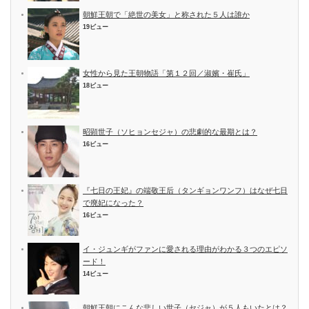
朝鮮王朝で「絶世の美女」と称された５人は誰か
19ビュー
女性から見た王朝物語「第１２回／淑嬪・崔氏」
18ビュー
昭顕世子（ソヒョンセジャ）の悲劇的な最期とは？
16ビュー
『七日の王妃』の端敬王后（タンギョンワンフ）はなぜ七日
で廃妃になった？
16ビュー
イ・ジュンギがファンに愛される理由がわかる３つのエピソ
ード！
14ビュー
朝鮮王朝にこんな悲しい世子（セジャ）が５人もいたとは？