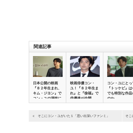
関連記事
日本公開の映画
映画俳優コン・
コン・ユにとっ
『８２年生まれ、
ユ！『８２年生ま
『トッケビ』は
キム・ジヨン』で
れ』と『徐福』で
でも特別な作品
コン・ユの演技に
俳優魂が全開
のか
注…
そこにコン・ユがいた１「思い出深いファンミ」
そこ