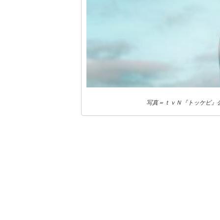
写真＝ｔｖＮ『トッケビ』