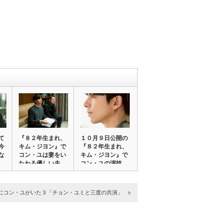
て
『８２年生まれ、
１０月９日公開の
今
キム・ジヨン』で
『８２年生まれ、
な
コン・ユは妻をい
キム・ジヨン』で
たわる優しい夫
コン・ユの演技
を…
は…
にコン・ユがいた３「チョン・ユミと三度の共演」