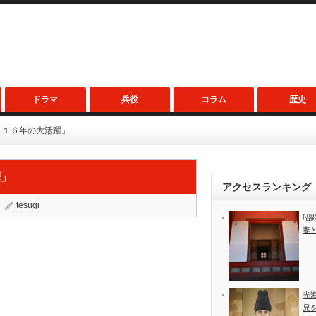
ドラマ
兵役
コラム
歴史
０１６年の大活躍」
躍」
アクセスランキング
tesugi
昭
妻
光
兄