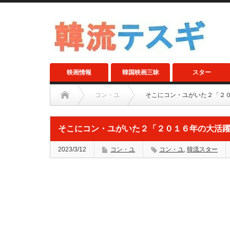
映画情報
韓国映画三昧
スター
コン・ユ
そこにコン・ユがいた２「２
そこにコン・ユがいた２「２０１６年の大活
2023/3/12
コン・ユ
コン・ユ
,
韓流スター