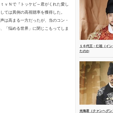
てｔｖＮで『トッケビ～君がくれた愛し
としては異例の高視聴率を獲得した。
名声は高まる一方だったが、当のコン・
か、「悩める世界」に閉じこもってしま
１６代王・仁祖（イン
たのか
光海君（クァンヘグン