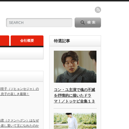
会社概要
特選記事
顕世子（ソヒョンセジャ）の
コン・ユ主演で魂の不滅
と息子の哀しき最期！
を抒情的に描いたドラ
マ！／トッケビ全集１３
海君（クァンヘグン）はなぜ
を差し置いて王になれたのか