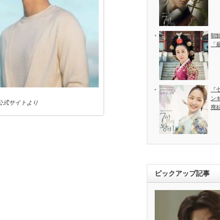
朝
「
『
ン
公式サイトより
廃
ピックアップ記事