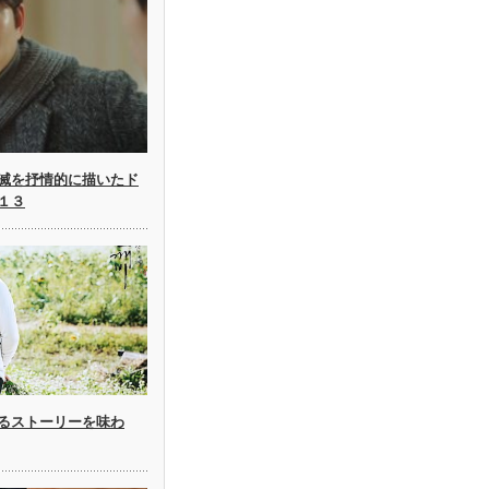
滅を抒情的に描いたド
１３
るストーリーを味わ