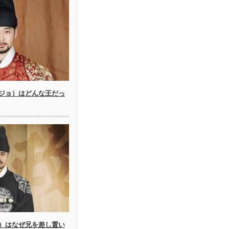
ジョ）はどんな王だっ
）はなぜ兄を差し置い