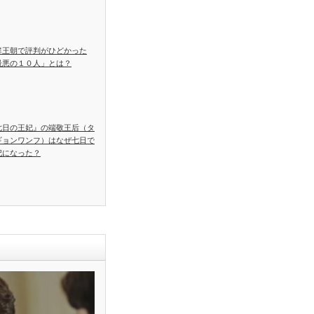
鮮王朝で評判がひどかった
最悪の１０人」とは？
七日の王妃』の端敬王后（タ
ギョンワンフ）はなぜ七日で
妃になった？