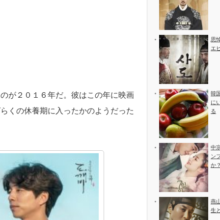
思
エ
韓
たのが２０１６年だ。彼はこの年に映画
に
ばらくの休養期に入ったかのようだった
る
中
ン
か
燕
生