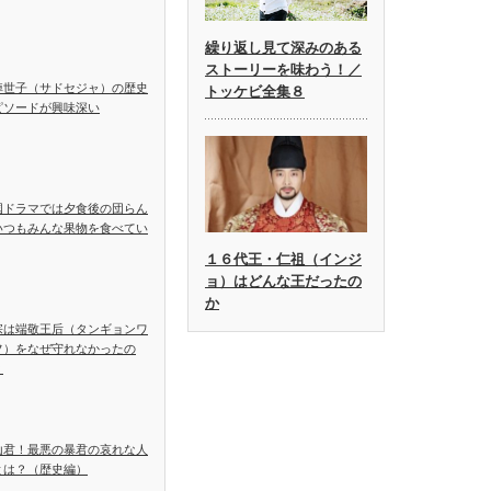
繰り返し見て深みのある
ストーリーを味わう！／
悼世子（サドセジャ）の歴史
トッケビ全集８
ピソードが興味深い
国ドラマでは夕食後の団らん
いつもみんな果物を食べてい
１６代王・仁祖（インジ
ョ）はどんな王だったの
か
宗は端敬王后（タンギョンワ
フ）をなぜ守れなかったの
？
山君！最悪の暴君の哀れな人
とは？（歴史編）