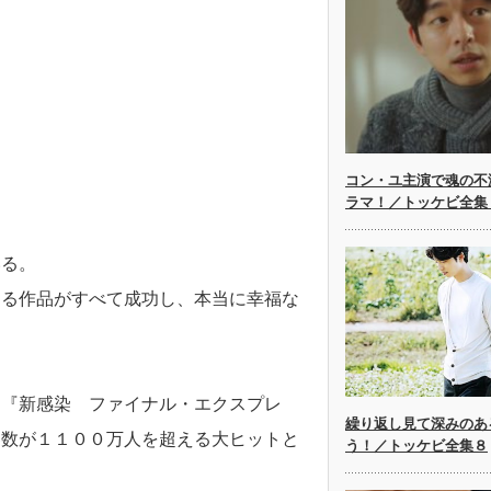
コン・ユ主演で魂の不
ラマ！／トッケビ全集
いる。
する作品がすべて成功し、本当に幸福な
は『新感染 ファイナル・エクスプレ
繰り返し見て深みのあ
客数が１１００万人を超える大ヒットと
う！／トッケビ全集８