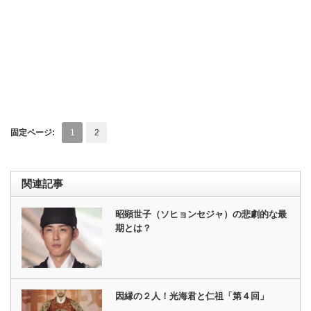
固定ページ:
1
2
関連記事
昭顕世子（ソヒョンセジャ）の悲劇的な最
期とは？
因縁の２人！光海君と仁祖「第４回」