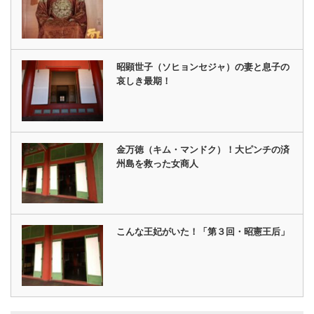
昭顕世子（ソヒョンセジャ）の妻と息子の
哀しき最期！
金万徳（キム・マンドク）！大ピンチの済
州島を救った女商人
こんな王妃がいた！「第３回・昭憲王后」