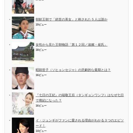
朝鮮王朝で「絶世の美女」と称された５人は誰か
19ビュー
女性から見た王朝物語「第１２回／淑嬪・崔氏」
18ビュー
昭顕世子（ソヒョンセジャ）の悲劇的な最期とは？
16ビュー
『七日の王妃』の端敬王后（タンギョンワンフ）はなぜ七日
で廃妃になった？
16ビュー
イ・ジュンギがファンに愛される理由がわかる３つのエピソ
ード！
14ビュー