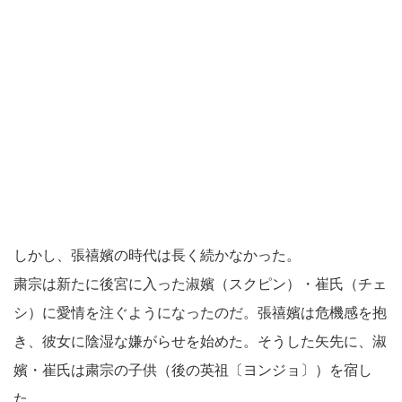
しかし、張禧嬪の時代は長く続かなかった。
粛宗は新たに後宮に入った淑嬪（スクピン）・崔氏（チェ
シ）に愛情を注ぐようになったのだ。張禧嬪は危機感を抱
き、彼女に陰湿な嫌がらせを始めた。そうした矢先に、淑
嬪・崔氏は粛宗の子供（後の英祖〔ヨンジョ〕）を宿し
た。