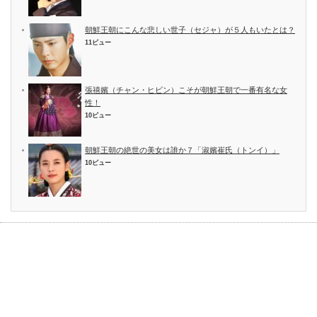
朝鮮王朝にこんな悲しい世子（セジャ）が５人もいたとは？
11ビュー
張禧嬪（チャン・ヒビン）こそが朝鮮王朝で一番有名な女
性！
10ビュー
朝鮮王朝の絶世の美女は誰か７「淑嬪崔氏（トンイ）」
10ビュー