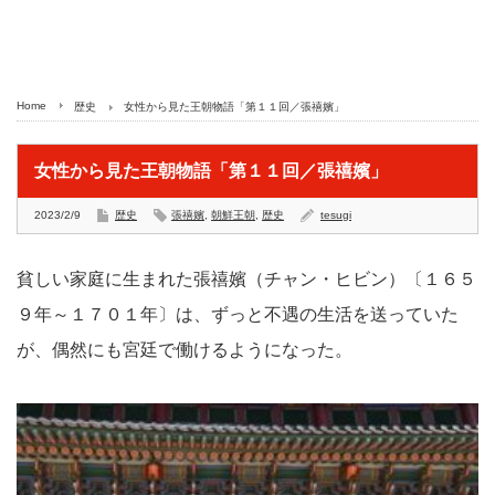
Home
歴史
女性から見た王朝物語「第１１回／張禧嬪」
女性から見た王朝物語「第１１回／張禧嬪」
2023/2/9
歴史
張禧嬪
,
朝鮮王朝
,
歴史
tesugi
貧しい家庭に生まれた張禧嬪（チャン・ヒビン）〔１６５
９年～１７０１年〕は、ずっと不遇の生活を送っていた
が、偶然にも宮廷で働けるようになった。