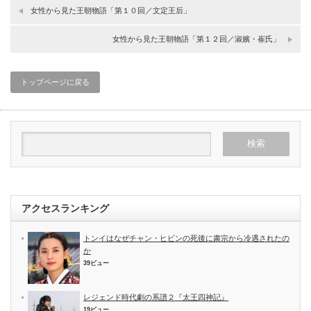
女性から見た王朝物語「第１０回／文定王后」
女性から見た王朝物語「第１２回／淑嬪・崔氏」
トップページに戻る
アクセスランキング
トンイはなぜチャン・ヒビンの死後に粛宗から冷遇されたの
か
39ビュー
レジェンド時代劇の系譜２『太王四神記』
19ビュー