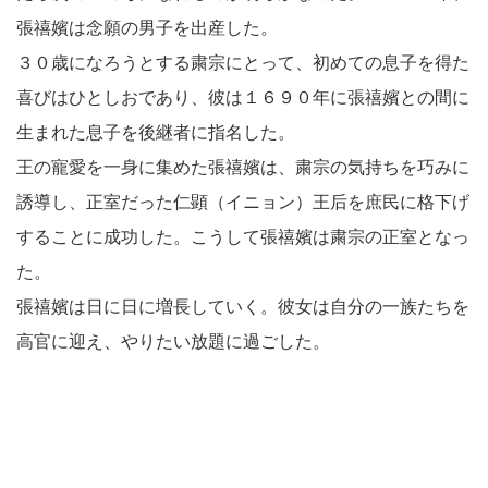
張禧嬪は念願の男子を出産した。
３０歳になろうとする粛宗にとって、初めての息子を得た
喜びはひとしおであり、彼は１６９０年に張禧嬪との間に
生まれた息子を後継者に指名した。
王の寵愛を一身に集めた張禧嬪は、粛宗の気持ちを巧みに
誘導し、正室だった仁顕（イニョン）王后を庶民に格下げ
することに成功した。こうして張禧嬪は粛宗の正室となっ
た。
張禧嬪は日に日に増長していく。彼女は自分の一族たちを
高官に迎え、やりたい放題に過ごした。