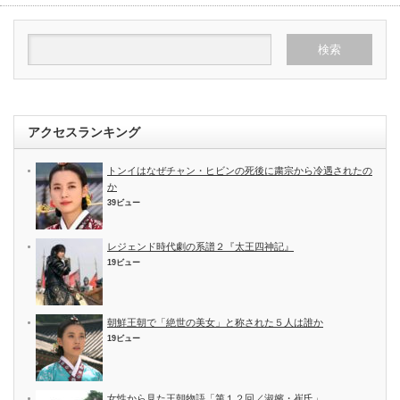
アクセスランキング
トンイはなぜチャン・ヒビンの死後に粛宗から冷遇されたの
か
39ビュー
レジェンド時代劇の系譜２『太王四神記』
19ビュー
朝鮮王朝で「絶世の美女」と称された５人は誰か
19ビュー
女性から見た王朝物語「第１２回／淑嬪・崔氏」