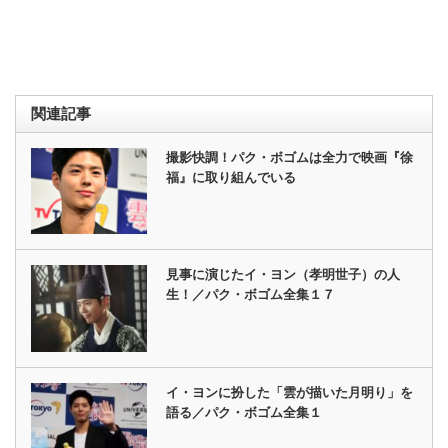
関連記事
撮影快調！パク・ボゴムは全力で映画『徐
福』に取り組んでいる
見事に演じたイ・ヨン（孝明世子）の人
生！／パク・ボゴム全集１７
イ・ヨンに扮した「雲が描いた月明り」を
語る／パク・ボゴム全集１