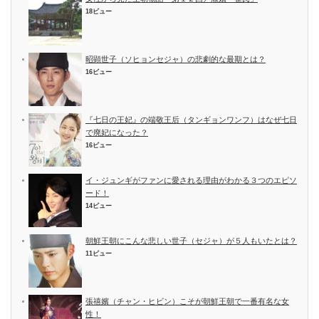
18ビュー
昭顕世子（ソヒョンセジャ）の悲劇的な最期とは？
16ビュー
『七日の王妃』の端敬王后（タンギョンワンフ）はなぜ七日
で廃妃になった？
16ビュー
イ・ジュンギがファンに愛される理由がわかる３つのエピソ
ード！
14ビュー
朝鮮王朝にこんな悲しい世子（セジャ）が５人もいたとは？
11ビュー
張禧嬪（チャン・ヒビン）こそが朝鮮王朝で一番有名な女
性！