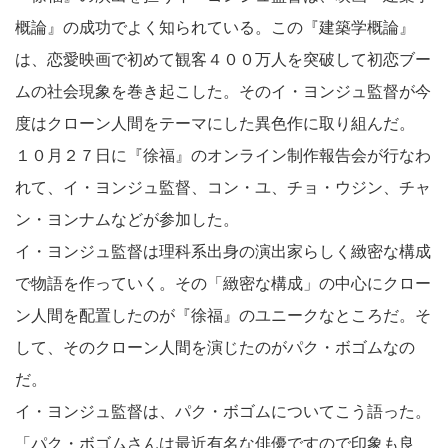
概論』の成功でよく知られている。この『建築学概論』
は、恋愛映画で初めて観客４００万人を突破して初恋ブー
ムの社会現象を巻き起こした。そのイ・ヨンジュ監督が今
度はクローン人間をテーマにした異色作に取り組んだ。
１０月２７日に『徐福』のオンライン制作報告会が行なわ
れて、イ・ヨンジュ監督、コン・ユ、チョ・ウジン、チャ
ン・ヨンナムなどが参加した。
イ・ヨンジュ監督は理科系出身の演出家らしく緻密な構成
で物語を作っていく。その「緻密な構成」の中心にクロー
ン人間を配置したのが『徐福』のユニークなところだ。そ
して、そのクローン人間を演じたのがパク・ボゴムなの
だ。
イ・ヨンジュ監督は、パク・ボゴムについてこう語った。
「パク・ボゴムさんは最近有名な俳優ですので印象も良