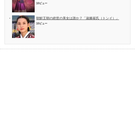
10ビュー
朝鮮王朝の絶世の美女は誰か７「淑嬪崔氏（トンイ）」
10ビュー