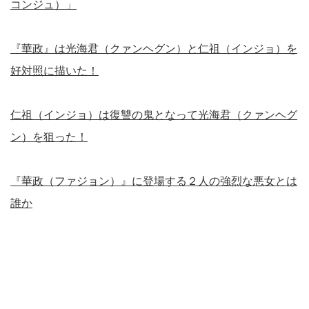
コンジュ）」
『華政』は光海君（クァンヘグン）と仁祖（インジョ）を
好対照に描いた！
仁祖（インジョ）は復讐の鬼となって光海君（クァンヘグ
ン）を狙った！
『華政（ファジョン）』に登場する２人の強烈な悪女とは
誰か