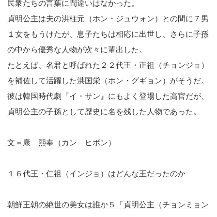
民衆たちの言葉に間違いはなかった。
貞明公主は夫の洪柱元（ホン・ジュウォン）との間に７男
１女をもうけたが、息子たちは相応に出世し、さらに子孫
の中から優秀な人物が次々に輩出した。
たとえば、名君と呼ばれた２２代王・正祖（チョンジョ）
を補佐して活躍した洪国栄（ホン・グギョン）がそうだ。
彼は韓国時代劇『イ・サン』にもよく登場した高官だが、
貞明公主の子孫として歴史に名を残した人物であった。
文＝康 熙奉（カン ヒボン）
１６代王・仁祖（インジョ）はどんな王だったのか
朝鮮王朝の絶世の美女は誰か５「貞明公主（チョンミョン