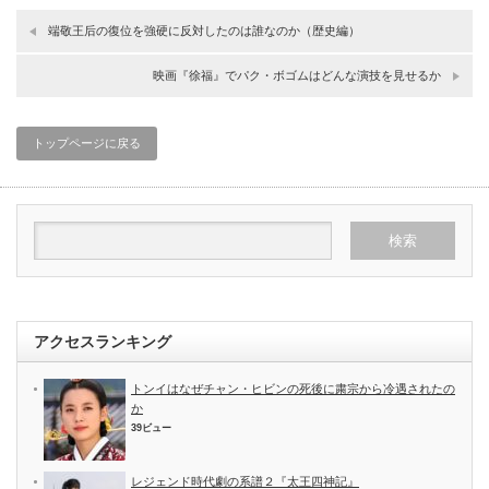
端敬王后の復位を強硬に反対したのは誰なのか（歴史編）
映画『徐福』でパク・ボゴムはどんな演技を見せるか
トップページに戻る
アクセスランキング
トンイはなぜチャン・ヒビンの死後に粛宗から冷遇されたの
か
39ビュー
レジェンド時代劇の系譜２『太王四神記』