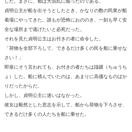
した。まさに、都は大混乱に陥ったのである。
貞明公主が船を出そうとしたとき、かなりの数の民衆が船
着場にやってきた。誰もが恐怖におののき、一刻も早く安
全な場所まで逃げたいと必死だった。
それを見た貞明公主はお付きの者に命令した。
「荷物を全部下ろして、できるだけ多くの民を船に乗せな
さい！」
即座にそう言われても、お付きの者たちは躊躇（ちゅうち
ょ）した。船に積んでいたのは、あまりに高価なものばか
りだったからだ。
しかし、貞明公主に迷いはなかった。
彼女は毅然とした意志を示して、船から荷物を下ろさせ、
できるだけ多くの人たちを船に乗せた。