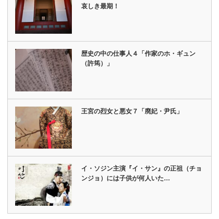
哀しき最期！
歴史の中の仕事人４「作家のホ・ギュン
（許筠）」
王宮の烈女と悪女７「廃妃・尹氏」
イ・ソジン主演『イ・サン』の正祖（チョ
ンジョ）には子供が何人いた…