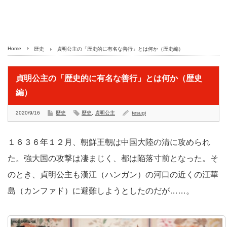
Home
歴史
貞明公主の「歴史的に有名な善行」とは何か（歴史編）
貞明公主の「歴史的に有名な善行」とは何か（歴史
編）
2020/9/16
歴史
歴史
,
貞明公主
tesugi
１６３６年１２月、朝鮮王朝は中国大陸の清に攻められ
た。強大国の攻撃は凄まじく、都は陥落寸前となった。そ
のとき、貞明公主も漢江（ハンガン）の河口の近くの江華
島（カンファド）に避難しようとしたのだが……。