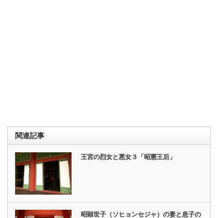
関連記事
王宮の烈女と悪女３「昭憲王后」
昭顕世子（ソヒョンセジャ）の妻と息子の