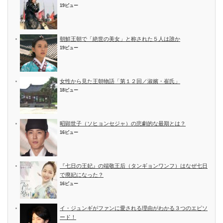
19ビュー
朝鮮王朝で「絶世の美女」と称された５人は誰か
19ビュー
女性から見た王朝物語「第１２回／淑嬪・崔氏」
18ビュー
昭顕世子（ソヒョンセジャ）の悲劇的な最期とは？
16ビュー
『七日の王妃』の端敬王后（タンギョンワンフ）はなぜ七日
で廃妃になった？
16ビュー
イ・ジュンギがファンに愛される理由がわかる３つのエピソ
ード！