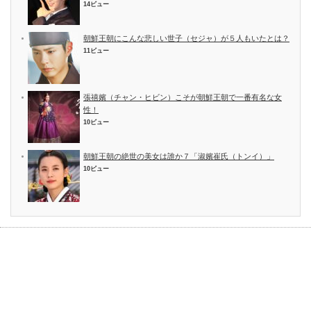
14ビュー
朝鮮王朝にこんな悲しい世子（セジャ）が５人もいたとは？
11ビュー
張禧嬪（チャン・ヒビン）こそが朝鮮王朝で一番有名な女
性！
10ビュー
朝鮮王朝の絶世の美女は誰か７「淑嬪崔氏（トンイ）」
10ビュー