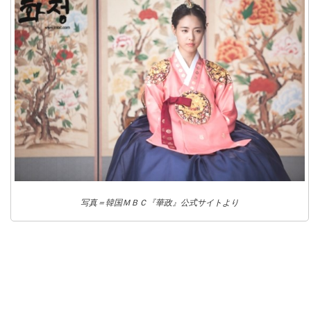
写真＝韓国ＭＢＣ『華政』公式サイトより