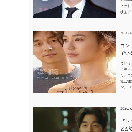
ヒット
映画 
2020/7
コン
でい
それは
２年生
た。そ
社会性
だ。 
2020/7
『ト
とが