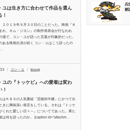
兵
・ユは生き方に合わせて作品を選ん
解
る！
、２０１９年９月３０日のことだった。映画『８
まれ、キム・ジヨン』の制作発表会が行なわれ
の場で、コン・ユが語った言葉が印象的だった。
のある映画出演が続く コン・ユはこう語ったの
「…
/23
コン・ユ
tesugi
・ユの『トッケビ』への愛着は変わ
い！
ユはＫＢＳの人気番組「芸能街中継」にかつて出
ときに興味深い発言をしている。それは『トッケ
がくれた愛しい日々～』についてであった。果た
は何を語ったのか。 [caption id="attachm…