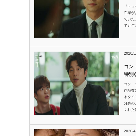
『トッ
在感が
ていた
て近年ま
2020/5
コン
特別
コン・
作品数
るタイ
分身の
くれた
2020/4