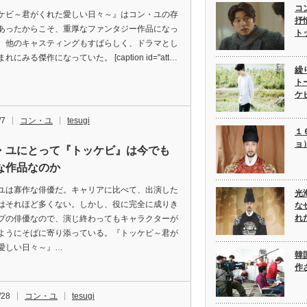
コ
ケビ～君がくれた愛しい日々～』はコン・ユの存
抒
あったからこそ、重厚なファンタジー作品になっ
ト
。他のキャスティングもすばらしく、ドラマとし
れにみる傑作になっていた。 [caption id="att…
繰
ト
ケ
/7
コン・ユ
tesugi
１
ョ
・ユにとって『トッケビ』は今でも
な作品なのか
ユは寡作な俳優だ。キャリアに比べて、出演した
光
はそれほど多くない。しかし、役に完全に成りき
な
れ
プの俳優なので、演じ終わってもキャラクターが
ようにそばに寄り添っている。『トッケビ～君が
愛しい日々～』…
韓
作
/28
コン・ユ
tesugi