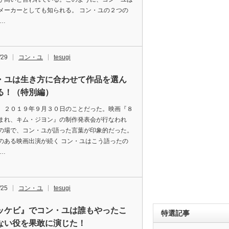
メーカーとしても知られる。 コン・ユの２つの
日…
/29
コン・ユ
tesugi
・ユは生き方に合わせて作品を選ん
る！（特別編）
、２０１９年９月３０日のことだった。映画『８
まれ、キム・ジヨン』の制作発表会が行なわれ
の場で、コン・ユが語った言葉が印象的だった。
のある映画出演が続く コン・ユはこう語ったの
「…
/25
コン・ユ
tesugi
ッケビ』でコン・ユは誰もやったこ
特選記事
ない役を果敢に演じた！