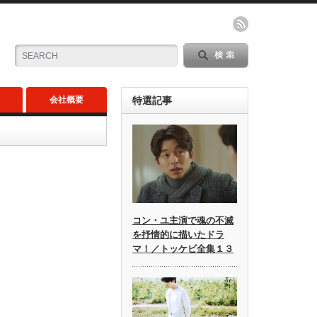
会社概要
特選記事
コン・ユ主演で魂の不滅
を抒情的に描いたドラ
マ！／トッケビ全集１３