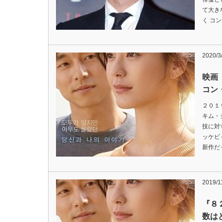
て大き
く コ
2020/3
映画
コン
２０１
キム・
技に対
ッケビ
新作だ
2019/1
『８
数は