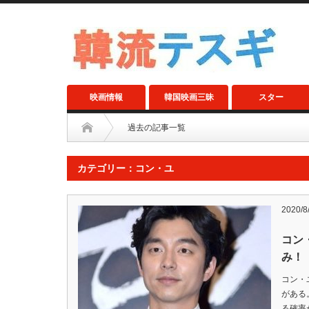
映画情報
韓国映画三昧
スター
過去の記事一覧
カテゴリー：コン・ユ
2020/8
コン
み！
コン・
がある
る確率