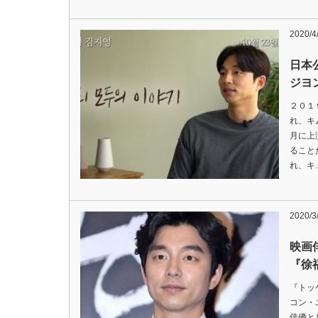
2020/4
日本
ジヨ
２０１
れ、キ
月に上
ること
れ、キ
2020/3
映画
『徐
『トッ
コン・
俳優と