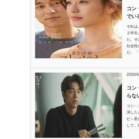
コン
でい
それは
２年生
た。そ
社会性
だ。 
2020/4
コン
らな
コン・
演した
ビ～君
して、彼