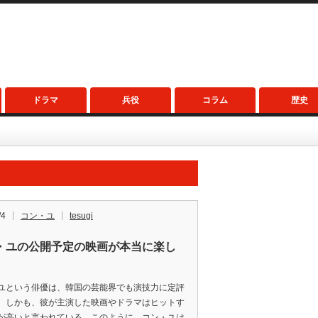
ドラマ
兵役
コラム
歴史
/4
コン・ユ
tesugi
・ユの公開予定の映画が本当に楽し
ユという俳優は、韓国の芸能界でも演技力に定評
。しかも、彼が主演した映画やドラマはヒットす
が高いと言われている。このように、コン・ユは