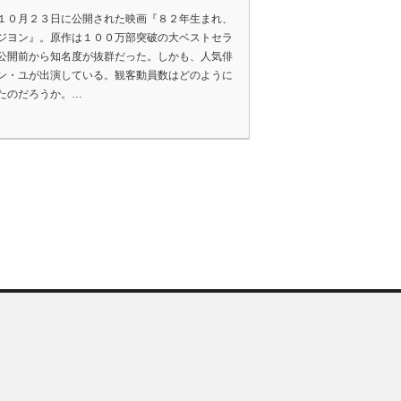
１０月２３日に公開された映画『８２年生まれ、
ジヨン』。原作は１００万部突破の大ベストセラ
公開前から知名度が抜群だった。しかも、人気俳
ン・ユが出演している。観客動員数はどのように
たのだろうか。…