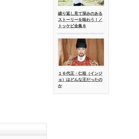
繰り返し見て深みのある
ストーリーを味わう！／
トッケビ全集８
１６代王・仁祖（インジ
ョ）はどんな王だったの
か