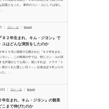
な話題となった。 寡作のコン・ユにしては珍し
ン…
/1
コン・ユ
tesugi
『８２年生まれ、キム・ジヨン』で
・ユはどんな演技をしたのか
９年１０月に韓国で公開された『８２年生まれ、
ジヨン』。この映画の中では、特にコン・ユの演
する評価がとても高い。彼にすれば、ドラマ『ト
～君がくれた愛しい日々～』以来ほぼ３年ぶりの
った。 …
1/21
コン・ユ
tesugi
２年生まれ、キム・ジヨン』の観客
どこまで伸びたのか