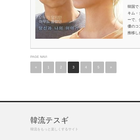
韓国で
キム・
ーで、
優のコ
推移し
PAGE NAVI
«
1
2
3
4
5
»
韓流テスギ
韓流をもっと楽しくするサイト