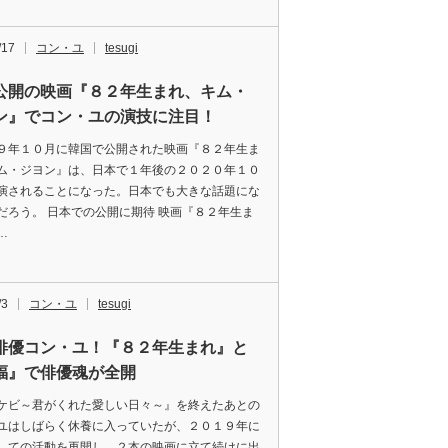
/17
コン・ユ
tesugi
公開の映画『８２年生まれ、キム・
ン』でコン・ユの演技に注目！
９年１０月に韓国で公開された映画『８２年生ま
ム・ジヨン』は、日本で１年後の２０２０年１０
演されることになった。日本でも大きな話題にな
だろう。 日本での公開に期待 映画『８２年生ま
…
/3
コン・ユ
tesugi
俳優コン・ユ！『８２年生まれ』と
福』で俳優魂が全開
ケビ～君がくれた愛しい日々～』を終えたあとの
ユはしばらく休養に入っていたが、２０１９年に
しての活動を再開し、２本の映画に立て続けに出