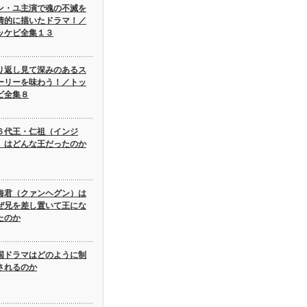
ン・ユ主演で魂の不滅を
情的に描いたドラマ！／
ッケビ全集１３
り返し見て深みのあるス
ーリーを味わう！／トッ
ビ全集８
６代王・仁祖（インジ
）はどんな王だったのか
海君（クァンヘグン）は
ぜ兄を差し置いて王にな
たのか
国ドラマはどのように制
されるのか