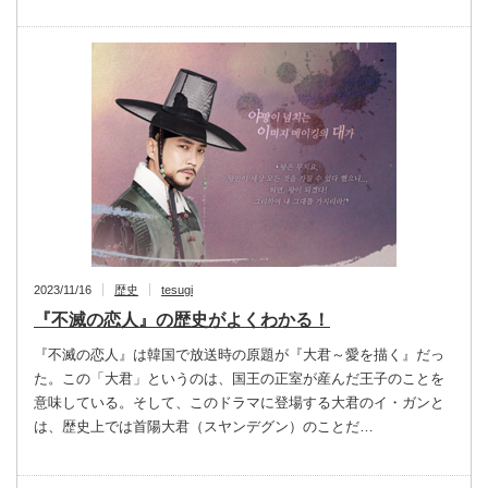
2023/11/16
歴史
tesugi
『不滅の恋人』の歴史がよくわかる！
『不滅の恋人』は韓国で放送時の原題が『大君～愛を描く』だっ
た。この「大君」というのは、国王の正室が産んだ王子のことを
意味している。そして、このドラマに登場する大君のイ・ガンと
は、歴史上では首陽大君（スヤンデグン）のことだ…