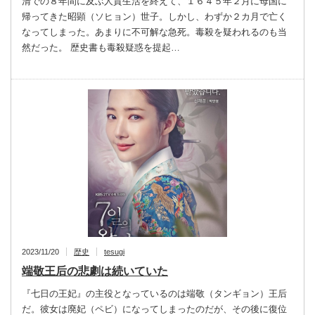
清での８年間に及ぶ人質生活を終えて、１６４５年２月に母国に
帰ってきた昭顕（ソヒョン）世子。しかし、わずか２カ月で亡く
なってしまった。あまりに不可解な急死。毒殺を疑われるのも当
然だった。 歴史書も毒殺疑惑を提起…
2023/11/20
歴史
tesugi
端敬王后の悲劇は続いていた
『七日の王妃』の主役となっているのは端敬（タンギョン）王后
だ。彼女は廃妃（ペビ）になってしまったのだが、その後に復位