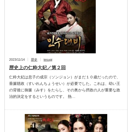
2023/11/14
歴史
tesugi
歴史上の仁粋大妃／第２回
仁粋大妃は息子の成宗（ソンジョン）がまだ１０歳だったので、
垂簾聴政（すいれんちょうせい）が必要でした。これは、幼い王
の背後に御簾（みす）をたらし、その奥から摂政の人が重要な政
治的決定をするというものです。 熱…