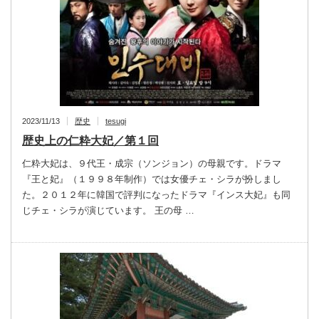
2023/11/13
歴史
tesugi
歴史上の仁粋大妃／第１回
仁粋大妃は、９代王・成宗（ソンジョン）の母親です。ドラマ
『王と妃』（１９９８年制作）では女優チェ・シラが扮しまし
た。２０１２年に韓国で評判になったドラマ『インス大妃』も同
じチェ・シラが演じています。 王の母 …