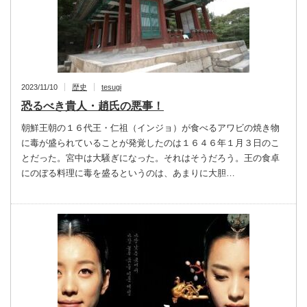
2023/11/10
歴史
tesugi
恐るべき貴人・趙氏の悪事！
朝鮮王朝の１６代王・仁祖（インジョ）が食べるアワビの焼き物
に毒が盛られていることが発覚したのは１６４６年１月３日のこ
とだった。宮中は大騒ぎになった。それはそうだろう。王の食卓
にのぼる料理に毒を盛るというのは、あまりに大胆…