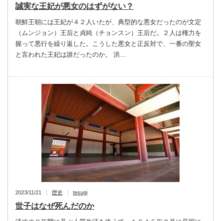
誠実な王妃が悪女のはずがない？
朝鮮王朝には王妃が４２人いたが、典型的な悪女だったのが文定
（ムンジョン）王后と貞純（チョンスン）王后だ。２人は権力を
握って悪行を繰り返した。こうした悪女と正反対で、一番の聖女
と言われた王妃は誰だったのか。 洪…
2023/11/21
歴史
tesugi
世子はなぜ死んだのか