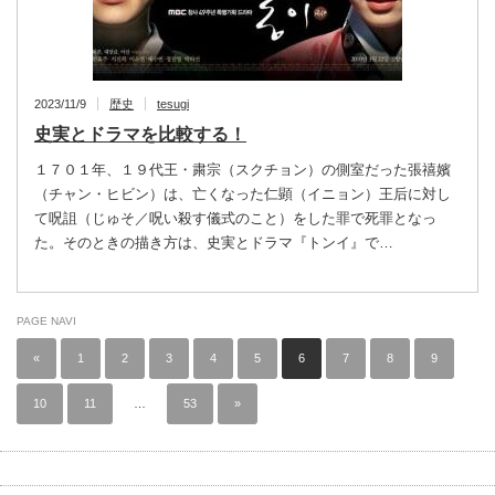
2023/11/9
歴史
tesugi
史実とドラマを比較する！
１７０１年、１９代王・粛宗（スクチョン）の側室だった張禧嬪
（チャン・ヒビン）は、亡くなった仁顕（イニョン）王后に対し
て呪詛（じゅそ／呪い殺す儀式のこと）をした罪で死罪となっ
た。そのときの描き方は、史実とドラマ『トンイ』で…
PAGE NAVI
«
1
2
3
4
5
6
7
8
9
10
11
…
53
»