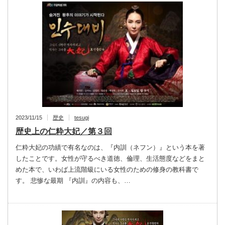
2023/11/15
歴史
tesugi
歴史上の仁粋大妃／第３回
仁粋大妃の功績で有名なのは、『内訓（ネフン）』という本を著
したことです。女性が守るべき道徳、倫理、生活態度などをまと
めた本で、いわば上流階級にいる女性のための修身の教科書で
す。 悲惨な最期 『内訓』の内容も、…