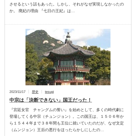
させるという話もあった。しかし、それがなぜ実現しなかったの
か。 廃妃の理由 『七日の王妃』は…
2023/11/17
歴史
tesugi
中宗は「決断できない」国王だった！
『宮廷女官 チャングムの誓い』を始めとして、多くの時代劇に
登場してくる中宗（チュンジョン）。この国王は、１５０６年か
ら１５４４年まで３８年間も王位に就いていたのだが、なぜ文定
（ムンジョン）王后の悪行をほったらかしにしたの…