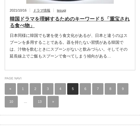
2021/10/16
ドラマ情報
tesugi
韓国ドラマを理解するためのキーワード５「重宝され
る食べ物」
日本同様に韓国でも箸を使う食文化があるが、日本と違うのはス
プーンを多用することである。器を持たない習慣がある韓国で
は、汁物を飲むときにスプーンがないと飲みづらい。そしてその
延長線上でご飯もスプーンで食べてしまう傾向がある…
PAGE NAVI
«
1
2
3
4
5
6
7
8
9
10
…
13
»