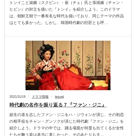
トンイこと淑嬪（スクピン）・崔（チェ）氏と張禧嬪（チャン・
ヒビン）の対立を描いた『トンイ』を紹介しよう。このドラマ
は、朝鮮王朝で一番有名な時代を描いており、同じテーマの作品
はとても多かった。しかし、韓国時代劇の巨匠とも呼…
2021/11/19
ドラマ情報
tesugi
時代劇の名作を振り返る７『ファン・ジニ』
妓生の道を志したファン・ジニをハ・ジウォンが演じ、その初恋
の相手役をチャン・グンソクが演じた時代劇『ファン・ジニ』を
紹介しよう。ドラマの中では、踊る場面が何度も出てくるが女性
たちが舞う姿は本当に美しかった。そのあたりも大…