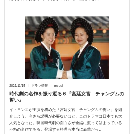
2021/11/15
ドラマ情報
tesugi
時代劇の名作を振り返る６『宮廷女官 チャングムの
誓い』
イ・ヨンエが主演を務めた『宮廷女官 チャングムの誓い」を紹
介しよう。今さら説明が必要ないほど、このドラマは日本でも大
人気となった。韓国時代劇の面白さが全編に渡って詰まっている
不朽の名作である。登場する料理も本当に豪華だっ…