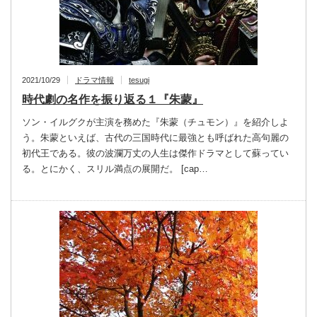
2021/10/29
ドラマ情報
tesugi
時代劇の名作を振り返る１『朱蒙』
ソン・イルグクが主演を務めた『朱蒙（チュモン）』を紹介しよ
う。朱蒙といえば、古代の三国時代に最強とも呼ばれた高句麗の
初代王である。彼の波瀾万丈の人生は傑作ドラマとして蘇ってい
る。とにかく、スリル満点の展開だ。 [cap…