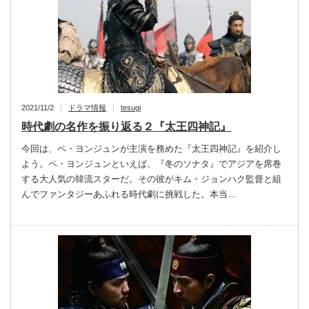
2021/11/2
ドラマ情報
tesugi
時代劇の名作を振り返る２『太王四神記』
今回は、ペ・ヨンジュンが主演を務めた『太王四神記』を紹介し
よう。ペ・ヨンジュンといえば、『冬のソナタ』でアジアを席巻
する大人気の韓流スターだ。その彼がキム・ジョンハク監督と組
んでファンタジーあふれる時代劇に挑戦した。本当…