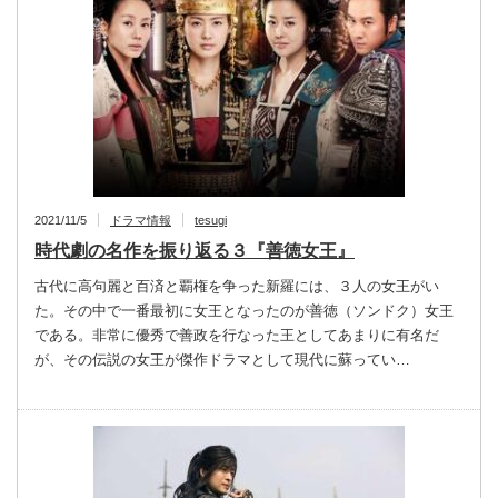
2021/11/5
ドラマ情報
tesugi
時代劇の名作を振り返る３『善徳女王』
古代に高句麗と百済と覇権を争った新羅には、３人の女王がい
た。その中で一番最初に女王となったのが善徳（ソンドク）女王
である。非常に優秀で善政を行なった王としてあまりに有名だ
が、その伝説の女王が傑作ドラマとして現代に蘇ってい…