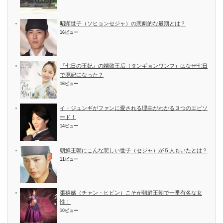
昭顕世子（ソヒョンセジャ）の悲劇的な最期とは？
16ビュー
『七日の王妃』の端敬王后（タンギョンワンフ）はなぜ七日
で廃妃になった？
16ビュー
イ・ジュンギがファンに愛される理由がわかる３つのエピソ
ード！
14ビュー
朝鮮王朝にこんな悲しい世子（セジャ）が５人もいたとは？
11ビュー
張禧嬪（チャン・ヒビン）こそが朝鮮王朝で一番有名な女
性！
10ビュー