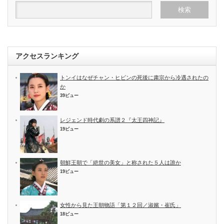
アクセスランキング
トンイはなぜチャン・ヒビンの死後に粛宗から冷遇されたの
か
39ビュー
レジェンド時代劇の系譜２『太王四神記』
19ビュー
朝鮮王朝で「絶世の美女」と称された５人は誰か
19ビュー
女性から見た王朝物語「第１２回／淑嬪・崔氏」
18ビュー