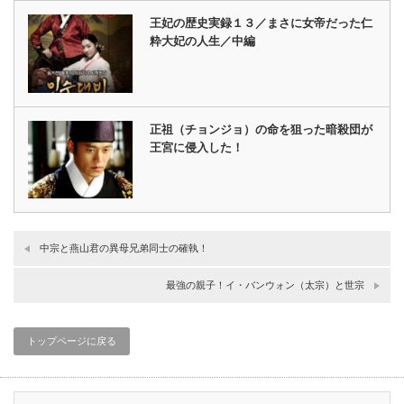
王妃の歴史実録１３／まさに女帝だった仁
粋大妃の人生／中編
正祖（チョンジョ）の命を狙った暗殺団が
王宮に侵入した！
中宗と燕山君の異母兄弟同士の確執！
最強の親子！イ・バンウォン（太宗）と世宗
トップページに戻る