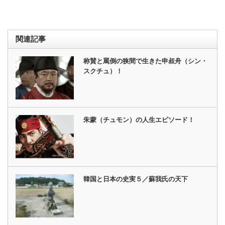
関連記事
称賛と罵倒の狭間で生きた申叔舟（シン・
スクチュ）！
朱蒙（チュモン）の人生エピソード！
韓国と日本の史実５／蘇我氏の天下