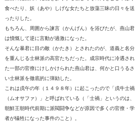
食べたり、妖（あや）しげな女たちと放蕩三昧の日々を送
ったりした。
もちろん、周囲から諫言（かんげん）を浴びたが、燕山君
は憤慨して逆に言動が過激になった。
そんな暴君に目の敵（かたき）とされたのが、道義と名分
を重んじる士林派の高官たちだった。成宗時代に冷遇され
た一部の官僚にけしかけられた燕山君は、何かと口うるさ
い士林派を徹底的に弾劾した。
これは戌午の年（１４９８年）に起こったので「戌牛士禍
（ムオサファ）」と呼ばれている（「士禍」というのは、
朝鮮王朝時代前期に派閥闘争などが原因で多くの官僚・学
者が犠牲になった事件のこと）。