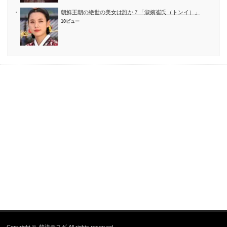
朝鮮王朝の絶世の美女は誰か７「淑嬪崔氏（トンイ）」
10ビュー