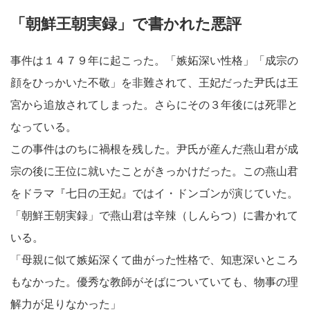
「朝鮮王朝実録」で書かれた悪評
事件は１４７９年に起こった。「嫉妬深い性格」「成宗の
顔をひっかいた不敬」を非難されて、王妃だった尹氏は王
宮から追放されてしまった。さらにその３年後には死罪と
なっている。
この事件はのちに禍根を残した。尹氏が産んだ燕山君が成
宗の後に王位に就いたことがきっかけだった。この燕山君
をドラマ『七日の王妃』ではイ・ドンゴンが演じていた。
「朝鮮王朝実録」で燕山君は辛辣（しんらつ）に書かれて
いる。
「母親に似て嫉妬深くて曲がった性格で、知恵深いところ
もなかった。優秀な教師がそばについていても、物事の理
解力が足りなかった」